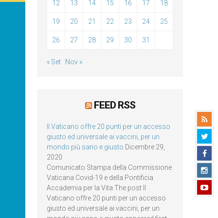
12
13
14
15
16
17
18
19
20
21
22
23
24
25
26
27
28
29
30
31
« Set
Nov »
FEED RSS
Il Vaticano offre 20 punti per un accesso
giusto ed universale ai vaccini, per un
mondo più sano e giusto
Dicembre 29,
2020
Comunicato Stampa della Commissione
Vaticana Covid-19 e della Pontificia
Accademia per la Vita The post Il
Vaticano offre 20 punti per un accesso
giusto ed universale ai vaccini, per un