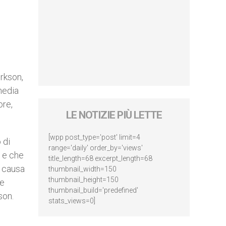
urkson,
media
ore,
LE NOTIZIE PIÙ LETTE
[wpp post_type='post' limit=4
 di
range='daily' order_by='views'
e e che
title_length=68 excerpt_length=68
a causa
thumbnail_width=150
thumbnail_height=150
le
thumbnail_build='predefined'
son.
stats_views=0]