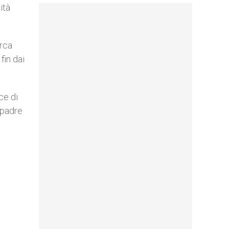
ità
arca
fin dai
ce di
 padre