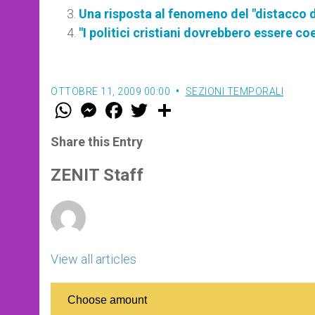
Una risposta al fenomeno del "distacco d
"I politici cristiani dovrebbero essere co
OTTOBRE 11, 2009 00:00
SEZIONI TEMPORALI
W
M
F
T
S
h
e
a
w
h
a
s
c
i
a
t
s
e
t
r
Share this Entry
s
e
b
t
e
A
n
o
e
p
g
o
r
ZENIT Staff
p
e
k
r
View all articles