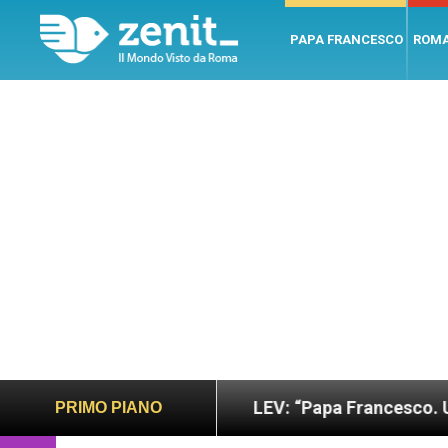
PAPA FRANCESCO
ROM
no e giusto
LEV: “Papa Francesco. Un uomo di p
PRIMO PIANO