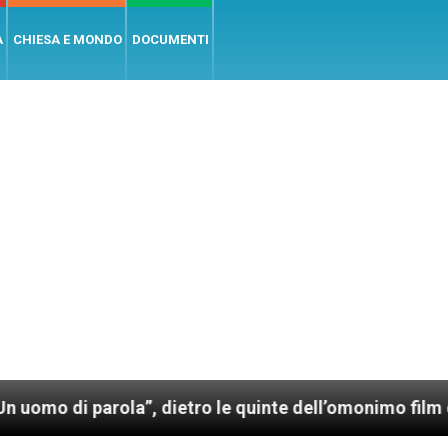
A
CHIESA E MONDO
DOCUMENTI
arola”, dietro le quinte dell’omonimo film di Wim Wen