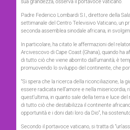
sua grandezza, osserva il portavoce vaticano.
Padre Federico Lombardi S.I., direttore della Sa
settimanale del Centro Televisivo Vaticano, un pri
seconda assemblea sinodale africana, in svolgime
In particolare, ha citato le affermazioni del rela
Arcivescovo di Cape Coast (Ghana), quando ha af
di tutto ciò che viene aborrito dall’umanità; è tem
promuovendo lo sviluppo del continente, che port
“Si spera che la ricerca della riconciliazione, la g
essere radicata nell’amore e nella misericordia, ri
quest’ultima, in quanto sale della terra e luce del 
di tutto ciò che destabilizza il continente african
opportunità e i doni dati loro da Dio”, ha sostenu
Secondo il portavoce vaticano, si tratta di “un’