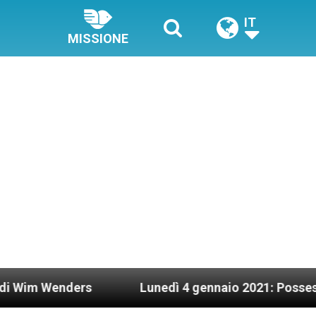
IT
MISSIONE
ders
Lunedì 4 gennaio 2021: Possesso cardinal