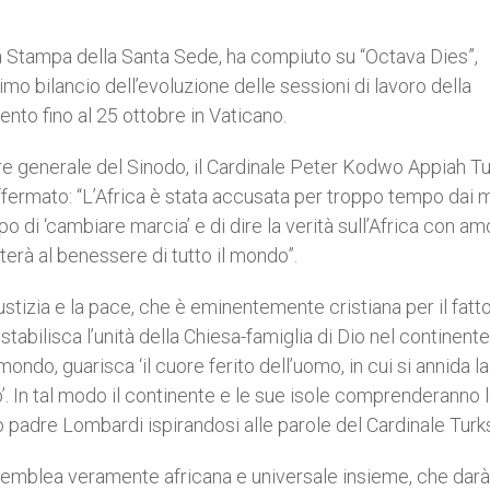
la Stampa della Santa Sede, ha compiuto su “Octava Dies”,
mo bilancio dell’evoluzione delle sessioni di lavoro della
nto fino al 25 ottobre in Vaticano.
tore generale del Sinodo, il Cardinale Peter Kodwo Appiah T
fermato: “L’Africa è stata accusata per troppo tempo dai 
po di ‘cambiare marcia’ e di dire la verità sull’Africa con am
erà al benessere di tutto il mondo”.
iustizia e la pace, che è eminentemente cristiana per il fatto
stabilisca l’unità della Chiesa-famiglia di Dio nel continent
mondo, guarisca ‘il cuore ferito dell’uomo, in cui si annida l
o’. In tal modo il continente e le sue isole comprenderanno 
to padre Lombardi ispirandosi alle parole del Cardinale Turk
assemblea veramente africana e universale insieme, che darà