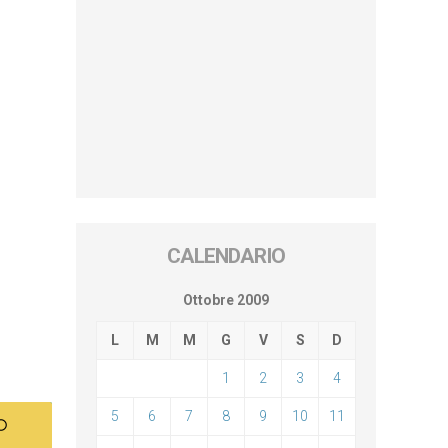
CALENDARIO
Ottobre 2009
L
M
M
G
V
S
D
1
2
3
4
5
6
7
8
9
10
11