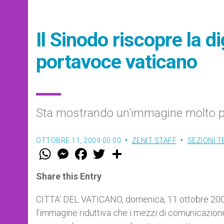
Il Sinodo riscopre la di
portavoce vaticano
Sta mostrando un’immagine molto più
OTTOBRE 11, 2009 00:00
ZENIT STAFF
SEZIONI 
W
M
F
T
S
h
e
a
w
h
a
s
c
i
a
t
s
e
t
r
Share this Entry
s
e
b
t
e
A
n
o
e
p
g
o
r
CITTA’ DEL VATICANO, domenica, 11 ottobre 2009 (
p
e
k
l’immagine riduttiva che i mezzi di comunicazione
r