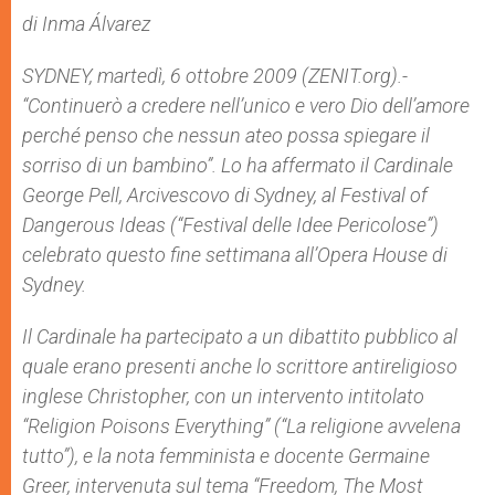
A
n
o
e
p
g
o
r
di Inma Álvarez
p
e
k
r
SYDNEY, martedì, 6 ottobre 2009 (ZENIT.org).-
“Continuerò a credere nell’unico e vero Dio dell’amore
perché penso che nessun ateo possa spiegare il
sorriso di un bambino”. Lo ha affermato il Cardinale
George Pell, Arcivescovo di Sydney, al
Festival of
Dangerous Ideas
(“Festival delle Idee Pericolose”)
celebrato questo fine settimana all’Opera House di
Sydney.
Il Cardinale ha partecipato a un dibattito pubblico al
quale erano presenti anche lo scrittore antireligioso
inglese Christopher, con un intervento intitolato
“
Religion Poisons Everything
” (“La religione avvelena
tutto”), e la nota femminista e docente Germaine
Greer, intervenuta sul tema “
Freedom, The Most