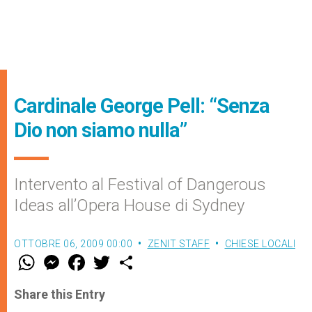
Cardinale George Pell: “Senza
Dio non siamo nulla”
Intervento al Festival of Dangerous
Ideas all’Opera House di Sydney
OTTOBRE 06, 2009 00:00
ZENIT STAFF
CHIESE LOCALI
W
M
F
T
S
h
e
a
w
h
a
s
c
i
a
t
s
e
t
r
Share this Entry
s
e
b
t
e