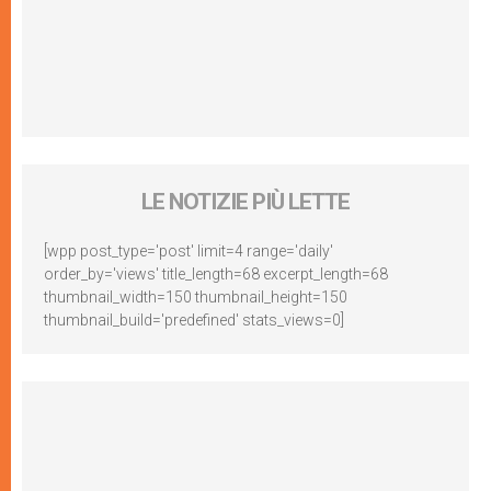
LE NOTIZIE PIÙ LETTE
[wpp post_type='post' limit=4 range='daily'
order_by='views' title_length=68 excerpt_length=68
thumbnail_width=150 thumbnail_height=150
thumbnail_build='predefined' stats_views=0]