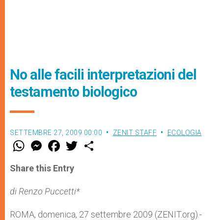
No alle facili interpretazioni del
testamento biologico
SETTEMBRE 27, 2009 00:00
ZENIT STAFF
ECOLOGIA
W
M
F
T
S
h
e
a
w
h
a
s
c
i
a
t
s
e
t
r
Share this Entry
s
e
b
t
e
A
n
o
e
p
g
o
r
di Renzo Puccetti*
p
e
k
r
ROMA, domenica, 27 settembre 2009 (ZENIT.org).-