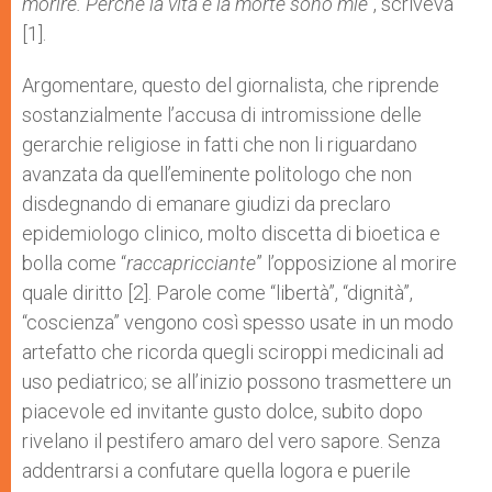
morire. Perché la vita e la morte sono mie
“, scriveva
[1].
Argomentare, questo del giornalista, che riprende
sostanzialmente l’accusa di intromissione delle
gerarchie religiose in fatti che non li riguardano
avanzata da quell’eminente politologo che non
disdegnando di emanare giudizi da preclaro
epidemiologo clinico, molto discetta di bioetica e
bolla come “
raccapricciante
” l’opposizione al morire
quale diritto [2]. Parole come “libertà”, “dignità”,
“coscienza” vengono così spesso usate in un modo
artefatto che ricorda quegli sciroppi medicinali ad
uso pediatrico; se all’inizio possono trasmettere un
piacevole ed invitante gusto dolce, subito dopo
rivelano il pestifero amaro del vero sapore. Senza
addentrarsi a confutare quella logora e puerile