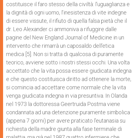
costituisce il faro stesso della civiltà: l’uguaglianza e
la dignità di ogni uomo, l’inesistenza di vite indegne
di essere vissute, il rifiuto di quella falsa pietà che il
dr. Leo Alexander ci ammoniva a rifuggire dalle
pagine del New England Journal of Medicine in un
intervento che rimarrà un caposaldo dell’etica
medica [5]. Non si tratta di qualcosa di puramente
teorico, avviene sotto i nostri stessi occhi. Una volta
accettato che la vita possa essere giudicata indegna
e che questo costituisca diritto ad ottenere la morte,
si comincia ad accettare come normale che la vita
venga giudicata indegna in via presuntiva. In Olanda
nel 1973 la dottoressa Geertruida Postma viene
condannata ad una detenzione puramente simbolica
(appena 7 giorni) per avere praticato l’eutanasia su
richiesta della madre giunta alla fase terminale di
malattia, ma già nel 1987 quattro infermiere che