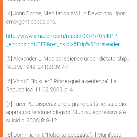
[4] John Donne, Meditation XVII. In Devotions Upon
emergent occasions.
http://www.amazon.com/reader/0375705481?
_encoding=UTF8&ref_=sib%5Fdp%5Fpt#reader
[5] Alexander L. Medical science under dictatorship..
NEJM, 1949; 241(2):39-47
[6] Vinci E. “Io killer? Rifarei quella sentenza”. La
Repubblica, 11-02-2009, p. 4.
[7] Turci PE. Disperazione e grandiosità nel suicidio:
approccio fenomenologico. Studi su aggressività e
suicidio. 2006; 8: 8-12.
[8] Dominijanni I. “Roberta, spezzata”. Il Manifesto,