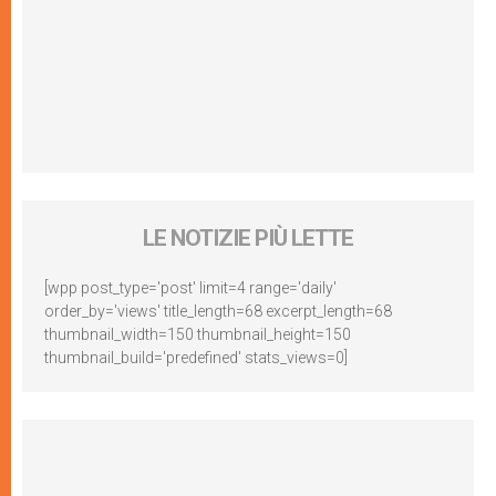
LE NOTIZIE PIÙ LETTE
[wpp post_type='post' limit=4 range='daily'
order_by='views' title_length=68 excerpt_length=68
thumbnail_width=150 thumbnail_height=150
thumbnail_build='predefined' stats_views=0]