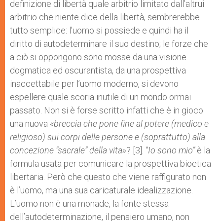
definizione di libertà quale arbitrio limitato dall’altrui
arbitrio che niente dice della libertà, sembrerebbe
tutto semplice: l’uomo si possiede e quindi ha il
diritto di autodeterminare il suo destino; le forze che
a ciò si oppongono sono mosse da una visione
dogmatica ed oscurantista, da una prospettiva
inaccettabile per l’uomo moderno, si devono
espellere quale scoria inutile di un mondo ormai
passato. Non si è forse scritto infatti che è in gioco
una nuova
«breccia che pone fine al potere (medico e
religioso) sui corpi delle persone e (soprattutto) alla
concezione “sacrale” della vita»
? [3]. “
Io sono mio”
è la
formula usata per comunicare la prospettiva bioetica
libertaria. Però che questo che viene raffigurato non
è l’uomo, ma una sua caricaturale idealizzazione.
L’uomo non è una monade, la fonte stessa
dell’autodeterminazione, il pensiero umano, non