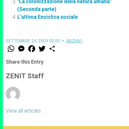
"La colonizzazione della natura umana"
(Seconda parte)
L’ultima Enciclica sociale
SETTEMBRE 24, 2009 00:00
ARCHIVI
W
M
F
T
S
h
e
a
w
h
a
s
c
i
a
t
s
e
t
r
Share this Entry
s
e
b
t
e
A
n
o
e
p
g
o
r
ZENIT Staff
p
e
k
r
View all articles