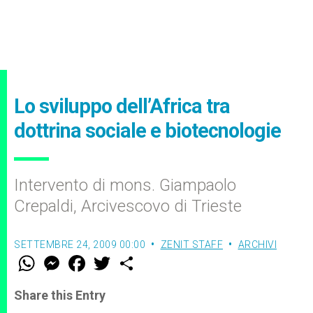
Lo sviluppo dell’Africa tra
dottrina sociale e biotecnologie
Intervento di mons. Giampaolo
Crepaldi, Arcivescovo di Trieste
SETTEMBRE 24, 2009 00:00
ZENIT STAFF
ARCHIVI
W
M
F
T
S
h
e
a
w
h
a
s
c
i
a
t
s
e
t
r
Share this Entry
s
e
b
t
e