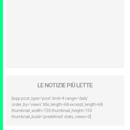
LE NOTIZIE PIÙ LETTE
[wpp post_type='post' limit=4 range='daily'
order_by='views' title_length=68 excerpt_length=68
thumbnail_width=150 thumbnail_height=150
thumbnail_build='predefined' stats_views=0]