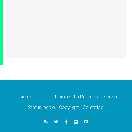
Chi siamo
DPF
Diffusione
La Proprietà
Servizi
Status legale
Copyright
Contattaci