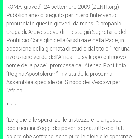
A
n
o
e
p
g
o
r
ROMA, giovedì, 24 settembre 2009 (ZENIT.org).-
p
e
k
Pubblichiamo di seguito per intero l’intervento
r
pronunciato questo giovedì da mons. Giampaolo
Crepaldi, Arcivescovo di Trieste già Segretario del
Pontificio Consiglio della Giustizia e della Pace, in
occasione della giornata di studio dal titolo “Per una
rivoluzione verde dell’Africa. Lo sviluppo è il nuovo
nome della pace”, promossa dall’Ateneo Pontificio
“Regina Apostolorum” in vista della prossima
Assemblea speciale del Sinodo dei Vescovi per
l’Africa.
* * *
“Le gioie e le speranze, le tristezze e le angosce
degli uomini d’oggi, dei poveri soprattutto e di tutti
coloro che soffrono, sono pure le gioie e le speranze,