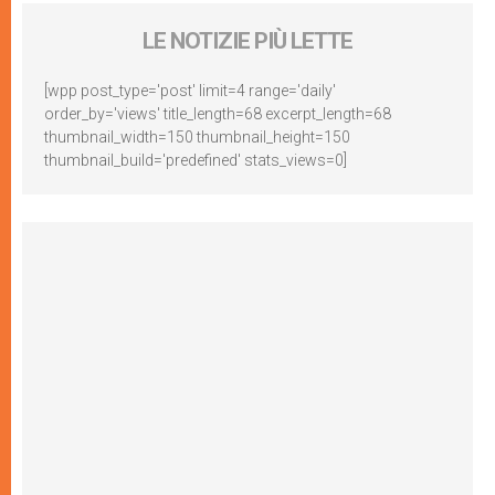
LE NOTIZIE PIÙ LETTE
[wpp post_type='post' limit=4 range='daily'
order_by='views' title_length=68 excerpt_length=68
thumbnail_width=150 thumbnail_height=150
thumbnail_build='predefined' stats_views=0]