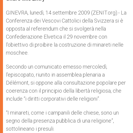
s
e
b
t
e
A
n
o
e
p
g
o
r
GINEVRA, lunedì, 14 settembre 2009 (ZENIT.org).- La
p
e
k
Conferenza dei Vescovi Cattolici della Svizzera si è
r
opposta al referendum che si svolgerà nella
Confederazione Elvetica il 29 novembre con
l’obiettivo di proibire la costruzione di minareti nelle
moschee.
Secondo un comunicato emesso mercoledì,
l’episcopato, riunito in assemblea plenaria a
Délémont, si oppone alla consultazione popolare per
coerenza con il principio della libertà religiosa, che
include “i diritti corporativi delle religioni”.
“I minareti, come i campanili delle chiese, sono un
segno della presenza pubblica di una religione”,
sottolineano i presuli.