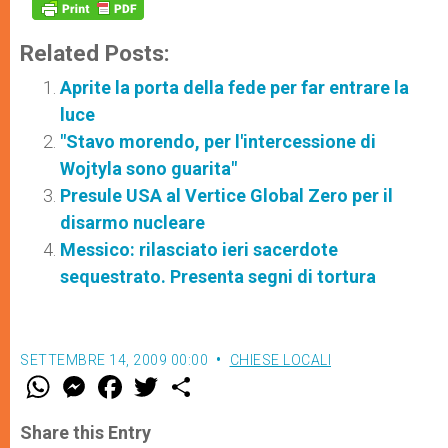
Related Posts:
Aprite la porta della fede per far entrare la
luce
"Stavo morendo, per l'intercessione di
Wojtyla sono guarita"
Presule USA al Vertice Global Zero per il
disarmo nucleare
Messico: rilasciato ieri sacerdote
sequestrato. Presenta segni di tortura
SETTEMBRE 14, 2009 00:00
CHIESE LOCALI
W
M
F
T
S
h
e
a
w
h
a
s
c
i
a
t
s
e
t
r
Share this Entry
s
e
b
t
e