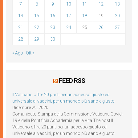
7
8
9
10
11
12
13
14
15
16
17
18
19
20
21
22
23
24
25
26
27
28
29
30
« Ago
Ott »
FEED RSS
Il Vaticano offre 20 punti per un accesso giusto ed
universale ai vaccini, per un mondo più sano e giusto
Dicembre 29, 2020
Comunicato Stampa della Commissione Vaticana Covid-
19 e della Pontificia Accademia per la Vita The post Il
Vaticano offre 20 punti per un accesso giusto ed
universale ai vaccini, per un mondo più sano e giusto