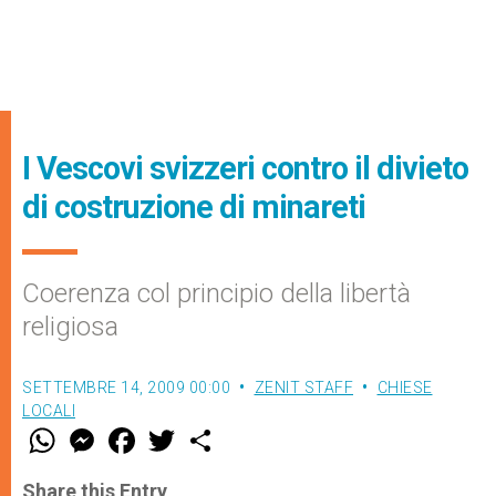
I Vescovi svizzeri contro il divieto
di costruzione di minareti
Coerenza col principio della libertà
religiosa
SETTEMBRE 14, 2009 00:00
ZENIT STAFF
CHIESE
LOCALI
W
M
F
T
S
h
e
a
w
h
a
s
c
i
a
t
s
e
t
r
Share this Entry