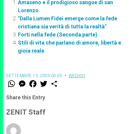
Amaseno e il prodigioso sangue di san
Lorenzo
"Dalla Lumen Fidei emerge come la fede
cristiana sia verità di tutta la realtà"
Forti nella fede (Seconda parte)
Stili di vita che parlano di amore, libertà e
gioia reale
SETTEMBRE 13, 2009 00:00
ARCHIVI
W
M
F
T
S
h
e
a
w
h
a
s
c
i
a
t
s
e
t
r
Share this Entry
s
e
b
t
e
A
n
o
e
p
g
o
r
ZENIT Staff
p
e
k
r