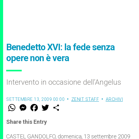
Benedetto XVI: la fede senza
opere non è vera
Intervento in occasione dell’Angelus
SETTEMBRE 13, 2009 00:00
ZENIT STAFF
ARCHIVI
W
M
F
T
S
h
e
a
w
h
a
s
c
i
a
t
s
e
t
r
Share this Entry
s
e
b
t
e
A
n
o
e
p
g
o
r
CASTEL GANDOLFO, domenica, 13 settembre 2009