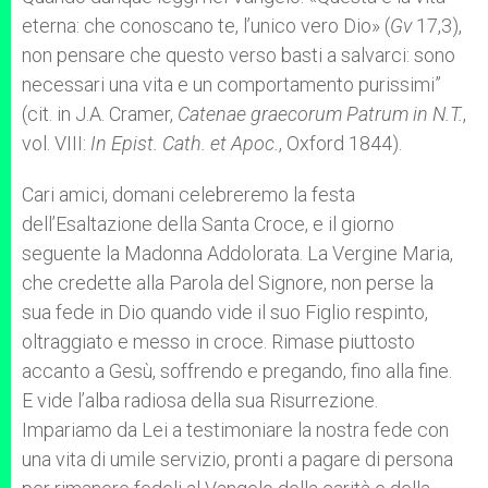
eterna: che conoscano te, l’unico vero Dio» (
Gv
17,3),
non pensare che questo verso basti a salvarci: sono
necessari una vita e un comportamento purissimi”
(cit. in J.A. Cramer,
Catenae graecorum Patrum in N.T.
,
vol. VIII:
In Epist. Cath. et Apoc.
, Oxford 1844).
Cari amici, domani celebreremo la festa
dell’Esaltazione della Santa Croce, e il giorno
seguente la Madonna Addolorata. La Vergine Maria,
che credette alla Parola del Signore, non perse la
sua fede in Dio quando vide il suo Figlio respinto,
oltraggiato e messo in croce. Rimase piuttosto
accanto a Gesù, soffrendo e pregando, fino alla fine.
E vide l’alba radiosa della sua Risurrezione.
Impariamo da Lei a testimoniare la nostra fede con
una vita di umile servizio, pronti a pagare di persona