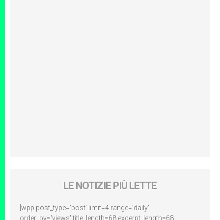
LE NOTIZIE PIÙ LETTE
[wpp post_type='post' limit=4 range='daily'
order_by='views' title_length=68 excerpt_length=68