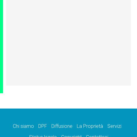
Chi siamo
DPF
Diffusione
La Proprietà
Servizi