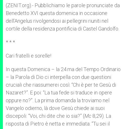
p
e
k
(ZENIT.org).- Pubblichiamo le parole pronunciate da
r
Benedetto XVI questa domenica in occasione
dell’Angelus rivolgendosi ai pellegrini riuniti nel
cortile della residenza pontificia di Castel Gandolfo.
* * *
Cari fratelli e sorelle!
In questa Domenica – la 24.ma del Tempo Ordinario
– la Parola di Dio ci interpella con due questioni
cruciali che riassumerei così: “Chi è per te Gesù di
Nazaret?”. E poi: “La tua fede si traduce in opere
oppure no?”. La prima domanda la troviamo nel
Vangelo odierno, là dove Gesù chiede ai suoi
discepoli: “Voi, chi dite che io sia?” (
Mc
8,29). La
risposta di Pietro è netta e immediata: “Tu sei il