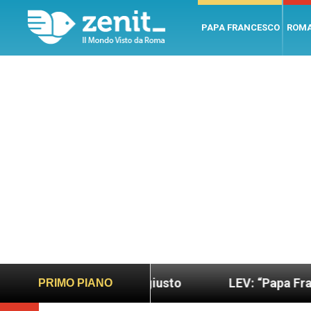
PAPA FRANCESCO
ROM
do più sano e giusto
LEV: “Papa Francesco. Un u
PRIMO PIANO