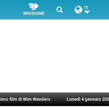
IT
MISSIONE
i Wim Wenders
Lunedì 4 gennaio 2021: Possesso 