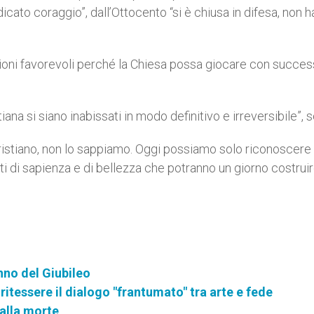
cato coraggio”, dall’Ottocento “si è chiusa in difesa, non h
zioni favorevoli perché la Chiesa possa giocare con succe
tiana si siano inabissati in modo definitivo e irreversibile”, 
 cristiano, non lo sappiamo. Oggi possiamo solo riconoscere
i di sapienza e di bellezza che potranno un giorno costruire
inno del Giubileo
ritessere il dialogo "frantumato" tra arte e fede
dalla morte