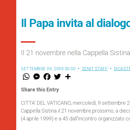
Il Papa invita al dialog
Il 21 novembre nella Cappella Sistin
SETTEMBRE 09, 2009 00:00
ZENIT STAFF
DICAST
W
M
F
T
S
h
e
a
w
h
a
s
c
i
a
t
s
e
t
r
Share this Entry
s
e
b
t
e
A
n
o
e
p
g
o
r
CITTA’ DEL VATICANO, mercoledì, 9 settembre 2009
p
e
k
Cappella Sistina il 21 novembre prossimo, a dieci
r
(4 aprile 1999) e a 45 dall’Incontro organizzato 