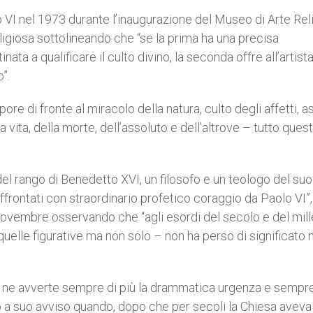
 VI nel 1973 durante l’inaugurazione del Museo di Arte Rel
ligiosa sottolineando che “se la prima ha una precisa
ata a qualificare il culto divino, la seconda offre all’artist
”.
ore di fronte al miracolo della natura, culto degli affetti, a
la vita, della morte, dell’assoluto e dell’altrove – tutto que
l rango di Benedetto XVI, un filosofo e un teologo del suo l
frontati con straordinario profetico coraggio da Paolo VI”,
 novembre osservando che “agli esordi del secolo e del mil
 quelle figurative ma non solo – non ha perso di significato 
se ne avverte sempre di più la drammatica urgenza e sempre
uto a suo avviso quando, dopo che per secoli la Chiesa aveva