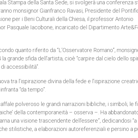
a Sala Stampa della Santa Sede, si svolgerà una conferenza
erranno monsignor Gianfranco Ravasi, Presidente del Pontifi
one per i Beni Culturali della Chiesa, il professor Antonio
gnor Pasquale Iacobone, incaricato del Dipartimento Arte&
econdo quanto riferito da “L’Osservatore Romano”, monsign
a grande sfida dell’artista, cioè “carpire dal cielo dello spir
 di accessibilità”.
uova tra l’ispirazione divina della fede e l’ispirazione creatr
 infranta “da tempo”.
affale polveroso le grandi narrazioni bibliche, i simboli, le f
e ‘laiche’ della contemporaneità – osserva –. Ha abbandonato
arna una visione trascendente dell’essere”, dedicandosi “a
e stilistiche, a elaborazioni autoreferenziali e persino a p