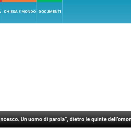
A
CHIESA E MONDO
DOCUMENTI
omo di parola”, dietro le quinte dell’omonimo film d