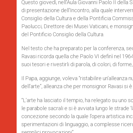
Questo giovedì, nell’Aula Giovanni Paolo II dell
di presentazione dell’Incontro, alla quale interv
Consiglio della Cultura e della Pontificia Commissi
Paolucci, Direttore dei Musei Vaticani, e monsi
del Pontificio Consiglio della Cultura.
Nel testo che ha preparato per la conferenza, s
Ravasi ricorda quella che Paolo VI definì nel 1964 l
suoi tesori e rivestirli di parola, di colori, di forme,
Il Papa, aggiunge, voleva “ristabilire un’alleanza n
dell’arte”, alleanza che per monsignor Ravasi si è
“L’arte ha lasciato il tempio, ha relegato su uno sc
le parabole sacrali e si è avviata lungo le strad
concezione secondo la quale l’opera artistica inc
sperimentazioni di linguaggio, a complesse ricerch
semplici provocazioni”.