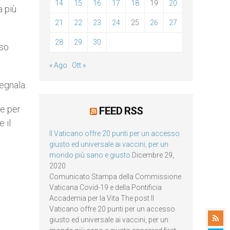
14
15
16
17
18
19
20
a più
21
22
23
24
25
26
27
28
29
30
sso
« Ago
Ott »
segnala.
 e per
FEED RSS
 il
Il Vaticano offre 20 punti per un accesso
giusto ed universale ai vaccini, per un
mondo più sano e giusto
Dicembre 29,
2020
Comunicato Stampa della Commissione
Vaticana Covid-19 e della Pontificia
Accademia per la Vita The post Il
Vaticano offre 20 punti per un accesso
giusto ed universale ai vaccini, per un