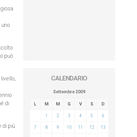
igiosa
a uno
scolto
sto può
CALENDARIO
ivello,
Settembre 2009
lennio
né di
L
M
M
G
V
S
D
1
2
3
4
5
6
 di più
7
8
9
10
11
12
13