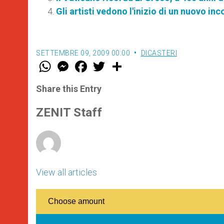
Gli artisti vedono l'inizio di un nuovo in
SETTEMBRE 09, 2009 00:00
DICASTERI
W
M
F
T
S
h
e
a
w
h
a
s
c
i
a
t
s
e
t
r
Share this Entry
s
e
b
t
e
A
n
o
e
p
g
o
r
ZENIT Staff
p
e
k
r
View all articles