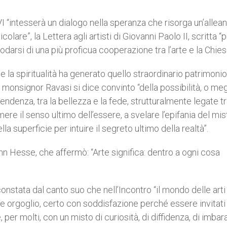
 “intesserà un dialogo nella speranza che risorga un’allea
olare”, la Lettera agli artisti di Giovanni Paolo II, scritta “
darsi di una più proficua cooperazione tra l’arte e la Chies
a e la spiritualità ha generato quello straordinario patrimoni
, monsignor Ravasi si dice convinto “della possibilità, o meg
scendenza, tra la bellezza e la fede, strutturalmente legate tr
e il senso ultimo dell’essere, a svelare l’epifania del mis
ella superficie per intuire il segreto ultimo della realtà”.
n Hesse, che affermò: “Arte significa: dentro a ogni cosa
onstata dal canto suo che nell’Incontro “il mondo delle arti 
e orgoglio, certo con soddisfazione perché essere invitati
per molti, con un misto di curiosità, di diffidenza, di imbar