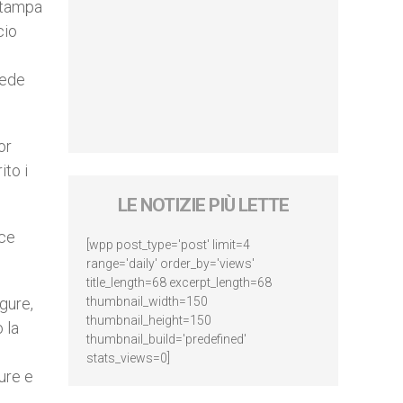
 stampa
cio
Fede
or
ito i
LE NOTIZIE PIÙ LETTE
ice
[wpp post_type='post' limit=4
range='daily' order_by='views'
title_length=68 excerpt_length=68
igure,
thumbnail_width=150
thumbnail_height=150
 la
thumbnail_build='predefined'
stats_views=0]
ure e