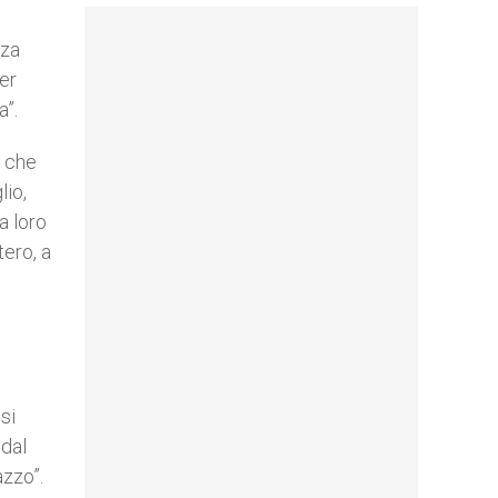
nza
per
a”.
o che
lio,
a loro
tero, a
si
 dal
azzo”.