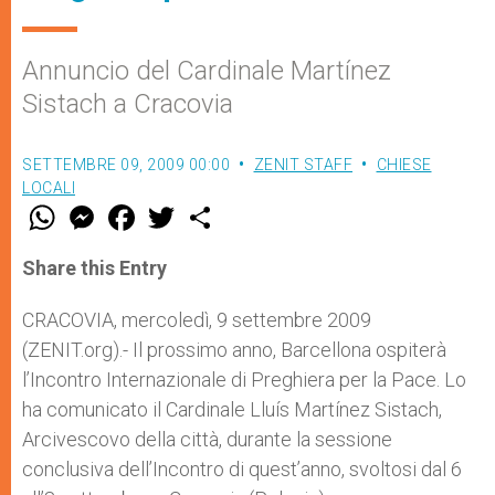
Annuncio del Cardinale Martínez
Sistach a Cracovia
SETTEMBRE 09, 2009 00:00
ZENIT STAFF
CHIESE
LOCALI
W
M
F
T
S
h
e
a
w
h
a
s
c
i
a
t
s
e
t
r
Share this Entry
s
e
b
t
e
A
n
o
e
p
g
o
r
CRACOVIA, mercoledì, 9 settembre 2009
p
e
k
(ZENIT.org).- Il prossimo anno, Barcellona ospiterà
r
l’Incontro Internazionale di Preghiera per la Pace. Lo
ha comunicato il Cardinale Lluís Martínez Sistach,
Arcivescovo della città, durante la sessione
conclusiva dell’Incontro di quest’anno, svoltosi dal 6