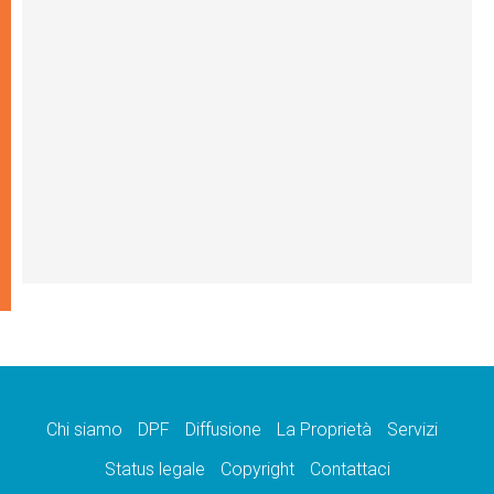
Chi siamo
DPF
Diffusione
La Proprietà
Servizi
Status legale
Copyright
Contattaci