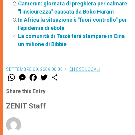
Camerun: giornata di preghiera per calmare
"l'insicurezza" causata da Boko Haram
In Africa la situazione è "fuori controllo" per
l'epidemia di ebola
La comunità di Taizé farà stampare in Cina
un milione di Bibbie
SETTEMBRE 09, 2009 00:00
CHIESE LOCALI
W
M
F
T
S
h
e
a
w
h
a
s
c
i
a
t
s
e
t
r
Share this Entry
s
e
b
t
e
A
n
o
e
p
g
o
r
ZENIT Staff
p
e
k
r