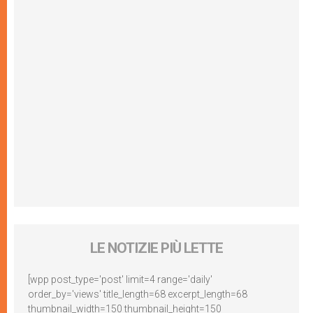
LE NOTIZIE PIÙ LETTE
[wpp post_type='post' limit=4 range='daily'
order_by='views' title_length=68 excerpt_length=68
thumbnail_width=150 thumbnail_height=150