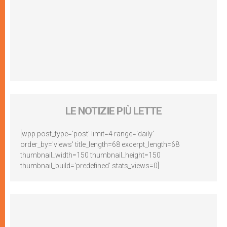
LE NOTIZIE PIÙ LETTE
[wpp post_type='post' limit=4 range='daily'
order_by='views' title_length=68 excerpt_length=68
thumbnail_width=150 thumbnail_height=150
thumbnail_build='predefined' stats_views=0]