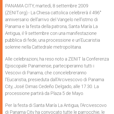
A
n
o
e
p
g
o
r
PANAMA CITY, martedì, 8 settembre 2009
p
e
k
(ZENIT.org).- La Chiesa cattolica celebrerà il 496°
r
anniversario dell’arrivo del Vangelo nell’istmo di
Panama e la festa della patrona, Santa María La
Antigua, il 9 settembre con una manifestazione
pubblica di fede, una processione e un’Eucaristia
solenne nella Cattedrale metropolitana.
Alle celebrazioni, ha reso noto a ZENIT la Conferenza
Episcopale Panamense, parteciperanno tutti i
Vescovi di Panama, che concelebreranno
l’Eucaristia, presieduta dall’Arcivescovo di Panama
City, José Dimas Cedeño Delgado, alle 17.30. La
processione partirà da Plaza 5 de Mayo.
Per la festa di Santa María La Antigua, l’Arcivescovo
di Panama City ha convocato tutte le parrocchie, le