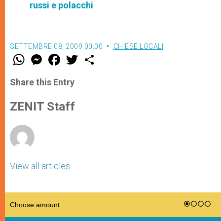
russi e polacchi
SETTEMBRE 08, 2009 00:00
CHIESE LOCALI
W
M
F
T
S
h
e
a
w
h
a
s
c
i
a
t
s
e
t
r
Share this Entry
s
e
b
t
e
A
n
o
e
p
g
o
r
ZENIT Staff
p
e
k
r
View all articles