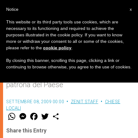
IT
Notice
x
This website or its third party tools use cookies, which are
necessary to its functioning and required to achieve the
purposes illustrated in the cookie policy. If you want to know
La Chiesa in Panama celebra i
more or withdraw your consent to all or some of the cookies,
please refer to the
cookie policy
.
496 anni della sua fondazione
By closing this banner, scrolling this page, clicking a link or
continuing to browse otherwise, you agree to the use of cookies.
Festa di Santa María La Antigua,
patrona del Paese
SETTEMBRE 08, 2009 00:00
ZENIT STAFF
CHIESE
LOCALI
W
M
F
T
S
h
e
a
w
h
a
s
c
i
a
t
s
e
t
r
Share this Entry
s
e
b
t
e