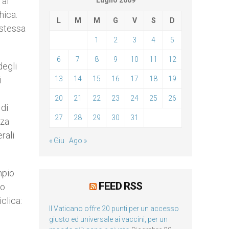
 ai
Luglio 2009
hica.
L
M
M
G
V
S
D
 stessa
1
2
3
4
5
6
7
8
9
10
11
12
degli
i
13
14
15
16
17
18
19
20
21
22
23
24
25
26
 di
27
28
29
30
31
nza
rali
« Giu
Ago »
mpio
FEED RSS
so
clica:
Il Vaticano offre 20 punti per un accesso
giusto ed universale ai vaccini, per un