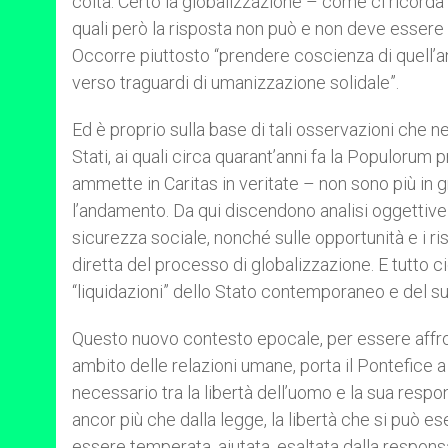
colta. Certo la globalizzazione – come ci ricorda i
quali però la risposta non può e non deve essere il
Occorre piuttosto “prendere coscienza di quell’a
verso traguardi di umanizzazione solidale”.
Ed è proprio sulla base di tali osservazioni che ne
Stati, ai quali circa quarant’anni fa la Populorum
ammette in Caritas in veritate – non sono più in g
l’andamento. Da qui discendono analisi oggettive e
sicurezza sociale, nonché sulle opportunità e i ri
diretta del processo di globalizzazione. E tutto c
“liquidazioni” dello Stato contemporaneo e del su
Questo nuovo contesto epocale, per essere affro
ambito delle relazioni umane, porta il Pontefice a
necessario tra la libertà dell’uomo e la sua respon
ancor più che dalla legge, la libertà che si può 
essere temperata, aiutata, esaltata dalla responsa