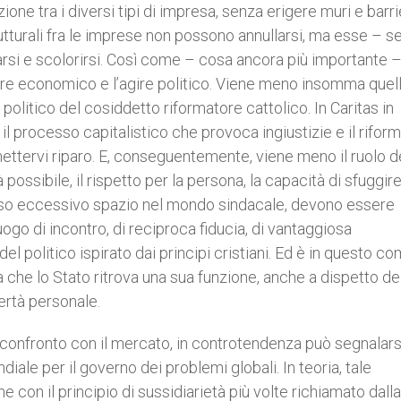
one tra i diversi tipi di impresa, senza erigere muri e barri
strutturali fra le imprese non possono annullarsi, ma esse – 
arsi e scolorirsi. Così come – cosa ancora più importante 
gire economico e l’agire politico. Viene meno insomma quel
 politico del cosiddetto riformatore cattolico. In Caritas in
è il processo capitalistico che provoca ingiustizie e il rifor
ttervi riparo. E, conseguentemente, viene meno il ruolo d
possibile, il rispetto per la persona, la capacità di sfuggire
so eccessivo spazio nel mondo sindacale, devono essere
uogo di incontro, di reciproca fiducia, di vantaggiosa
 politico ispirato dai principi cristiani. Ed è in questo co
a che lo Stato ritrova una sua funzione, anche a dispetto de
ertà personale.
l confronto con il mercato, in controtendenza può segnalars
diale per il governo dei problemi globali. In teoria, tale
 con il principio di sussidiarietà più volte richiamato dalla