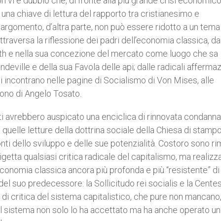
on vi è dubbio che, di fronte alla più grande crisi economico
i una chiave di lettura del rapporto tra cristianesimo e
argomento, d’altra parte, non può essere ridotto a un tema
ttraversa la riflessione dei padri dell’economia classica, da
ith e nella sua concezione del mercato come luogo che sa
ndeville e della sua Favola delle api; dalle radicali affermaz
si incontrano nelle pagine di Socialismo di Von Mises, alle
cono di Angelo Tosato.
olti avrebbero auspicato una enciclica di rinnovata condanna
di quelle letture della dottrina sociale della Chiesa di stamp
ti dello sviluppo e delle sue potenzialità. Costoro sono ri
 rigetta qualsiasi critica radicale del capitalismo, ma realizz
l’economia classica ancora più profonda e più “resistente” di
del suo predecessore: la Sollicitudo rei socialis e la Cent
vi di critica del sistema capitalistico, che pure non mancano
uel sistema non solo lo ha accettato ma ha anche operato u