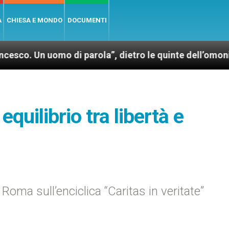
A
CHIESA E MONDO
DOCUMENTI
mo di parola”, dietro le quinte dell’omonimo film di 
quilibrio tra libertà e
 Roma sull’enciclica “Caritas in veritate”