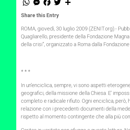
h
e
a
w
h
a
s
c
i
a
t
s
e
t
r
Share this Entry
s
e
b
t
e
A
n
o
e
p
g
o
r
ROMA, giovedì, 30 luglio 2009 (ZENIT.org).- Pubbl
p
e
k
Quagliarello, presidente della Fondazione Magna 
r
della crisi”, organizzato a Roma dalla Fondazion
* * *
In un’enciclica, sempre, vi sono aspetti eterogenei
geografici, della missione della Chiesa. E’ impo
completo e radicale rifiuto. Ogni enciclica, però, 
relazione con i precedenti documenti della medesi
rispetto al momento contingente che alla più com