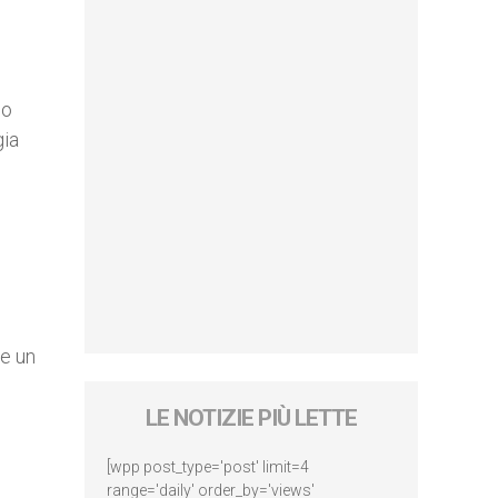
no
gia
me un
LE NOTIZIE PIÙ LETTE
[wpp post_type='post' limit=4
range='daily' order_by='views'