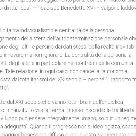
diritti, i quali – ribadisce Benedetto XVI – valgono laddo
licita tra individualismo e centralità della persona.
argamento della sfera dell’autodeterminazione personale ch
 degli altri e persino dai dati stessi della realtà inevitab
e e innovare ma non ignorare. La centralità della persona, al
ti degli altri e in particolare nei confronti delle comunità
ce. Tale relazione, in ogni caso, non cancella l’autonomia
sta dai totalitarismi del XX secolo – perché “il rapporto t
tto”.
tte dal XXI secolo che vanno letti i brani dell’enciclica
. Innanzitutto vi si afferma il nesso inscindibile tra libertà
sviluppo può essere integralmente umano; solo in un regim
a adeguata”. Quando il progresso non si ideologizza, scad
n maggior benessere diffuso e, per questo, va ricercato co