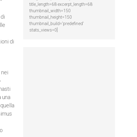
-
title_length=68 excerpt_length=68
thumbnail_width=150
 di
thumbnail_height=150
thumbnail_build='predefined'
lle
stats_views=0]
ioni di
 nei
o
masti
a una
 quella
esimus
,
no