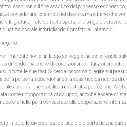
profitto: esso non è il fine assoluto del processo economico
que considerarsi lo sterco del diavolo, ma è bene che ve
no e la gratuità. Tale compito spetta alle singole persone, 
iustizia sociale imbrigliando il profitto all’interno di
 negarlo.
e il mercato non è un luogo selvaggio: ha delle regole sull
logica di fondo, ma anche di condizionarne il funzionamento,
rsi in tutte le sue fasi. Si cerca insomma di agire sui presu
tà della persona, abbandonando la spasmodica ricerca di u
ciale assoluta che stabilisca un’astratta perfezione. Anch
ttata come un’opportunità di sviluppo, anziché essere crista
articolare nelle parti consacrate alla cooperazione internaz
ato in tutte le diverse fasi del suo ciclo porta da una parte