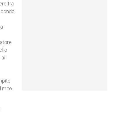
ere tra
secondo
–
la
matore
ello
 ai
mpito
l mito
i