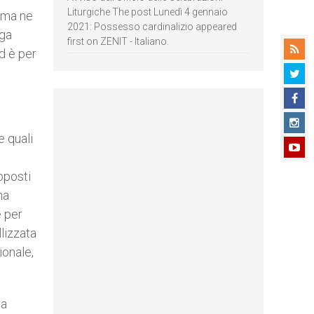
Liturgiche The post Lunedì 4 gennaio
, ma ne
2021: Possesso cardinalizio appeared
nga
first on ZENIT - Italiano.
ed è per
e quali
pposti
na
e per
llizzata
ionale,
 a