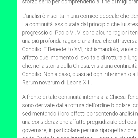
sforzo serio per comprenderlo al fine di migliorar
L’analisi è inserita in una cornice epocale che Be
La continuità, assicurata dal principio che lui st
progressio di Paolo VI. Vi sono alcune ragioni t
una più profonda ragione analitica che attraversa l
Concilio. E Benedetto XVI, richiamandolo, vuole p
affatto quel momento di svolta e di rottura a lung
che, nella storia della Chiesa, vi sia una continui
Concilio. Non a caso, quasi ad ogni riferimento 
Rerum novarum di Leone XIII.
A fronte di tale continuità interna alla Chiesa, l’
sono derivate dalla rottura dell’ordine bipolare: 
sedimentando i loro effetti consentendo analisi
una considerazione affatto pregiudiziale del co
governare, in particolare per una riprogettazione 