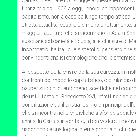
Caritas in veritate non sfugge a questa lettura. N
finanziaria dal 1929 a oggi, l’enciclica rappresent
capitalismo, non a caso da lungo tempo attesa. L’
stretta attualità: esso, più o meno direttamente, a
maggiori aperture che si incontrano in Adam Sm
suscitare solidarietà e fiducia, alle chiusure di Ma
incompatibilità tra i due sistemi di pensiero che 
convincenti analisi etimologiche che le smentis
Al cospetto della crisi e della sua durezza, in m
confronti del modello capitalistico, e di rilancio 
pauperistico o, quantomeno, scettiche nei confron
delusi. Il testo di Benedetto XVI, infatti, non solo
conciliazione tra il cristianesimo e i principi del
che si incontra nelle encicliche a sfondo sociale 
annus. In Caritas in veritate, a ben vedere, i moti
rispondono a una logica interna propria di chi q