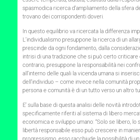
spasmodica ricerca d’ampliamento della sfera dei 
trovano dei corrispondenti doveri.
In questo equilibrio va ricercata la differenza imp
L’individualismo presuppone la ricerca di un all
prescinde da ogni fondamento, dalla considerazione
intrisi di una tradizione che si può certo criticar
contrario, presuppone la responsabilità nei confron
all’interno delle quali la vicenda umana si inseris
dell’individuo – come invece nella comunità propo
persona e comunità è di un tutto verso un altro tu
E’ sulla base di questa analisi delle novità introdo
specificamente riferiti al sistema di libero mercato
economica e sviluppo umano: “Solo se libero, lo 
libertà responsabile esso può crescere in manier
progressismo, esso racchiude la possibilità di u