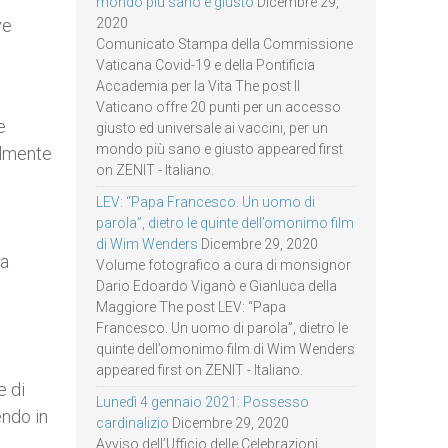
mondo più sano e giusto
Dicembre 29,
ve
2020
Comunicato Stampa della Commissione
Vaticana Covid-19 e della Pontificia
Accademia per la Vita The post Il
Vaticano offre 20 punti per un accesso
e
giusto ed universale ai vaccini, per un
mondo più sano e giusto appeared first
ilmente
on ZENIT - Italiano.
LEV: “Papa Francesco. Un uomo di
parola”, dietro le quinte dell’omonimo film
di Wim Wenders
Dicembre 29, 2020
ra
Volume fotografico a cura di monsignor
Dario Edoardo Viganò e Gianluca della
Maggiore The post LEV: “Papa
Francesco. Un uomo di parola”, dietro le
quinte dell’omonimo film di Wim Wenders
appeared first on ZENIT - Italiano.
e di
Lunedì 4 gennaio 2021: Possesso
endo in
cardinalizio
Dicembre 29, 2020
n
Avviso dell’Ufficio delle Celebrazioni