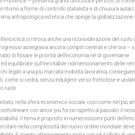
l Pontefice – presenta grandi difficoltà e pericoli, di fronte
 ritorno a forme di controllo statalista e di chiusura autarc
nima antropologica ed etica che spinge la globalizzazione
ll’enciclica si ritrova anche una riconsiderazione del ruolo 
 progressio assegnava ancora compiti centrali e che ora – s
rado di fissare le priorità dell’economia né di governarne
d equilibrate sull’inevitabile ridimensionamento delle reti
schi legati a una più marcata mobilità lavorativa, consegue
iò, come si vedrà, senza indulgere verso frettolose e unilate
o ruolo.
ntato, nella sfera economico-sociale così come nel più a
 sottolineare con ancor più forza rispetto al passato il nes
sabilità. Il tema è proposto in numerosissimi punti dell’enci
esercitare nella complessità del nuovo ordine mondiale deve
bilità. E questo atteggiamento porta con sé il rifiuto di una