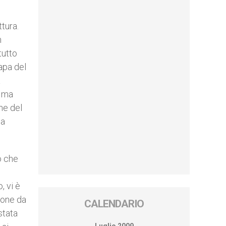
tura.
m
tutto
Papa del
a
, ma
one del
la
o che
, vi è
ione da
CALENDARIO
stata