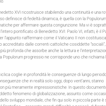
lo.
nedetto XVI ricostruisce stabilendo una continuità e una rot
esso definisce di fedeltà dinamica, è quella con la Populoru
ematiche per affermare questa congiunzione. Ma vi è soprat
’intero pontificato di Benedetto XVI. Paolo VI, infatti, è il 
er l’appunto riaffermare come il Vaticano II non costituisc
o accreditato dalle correnti cattoliche cosiddette “sociali”
tà più profonda che assorbe anche la lettura e l’interpretazi
alla Populorum progressio ne corrisponde uno che richiama 
enciclica coglie in profondità le conseguenze di lungo period
conseguenze che in realtà solo oggi, dopo vent’anni, stanno
 non più meramente impressionistiche. In questo documento
siddetto fenomeno di globalizzazione, assunto come occas
dello sviluppo mondiale, che fin qui solo in piccola parte è 