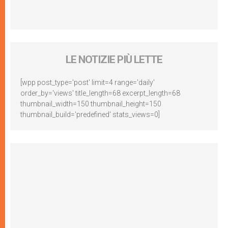
LE NOTIZIE PIÙ LETTE
[wpp post_type='post' limit=4 range='daily'
order_by='views' title_length=68 excerpt_length=68
thumbnail_width=150 thumbnail_height=150
thumbnail_build='predefined' stats_views=0]