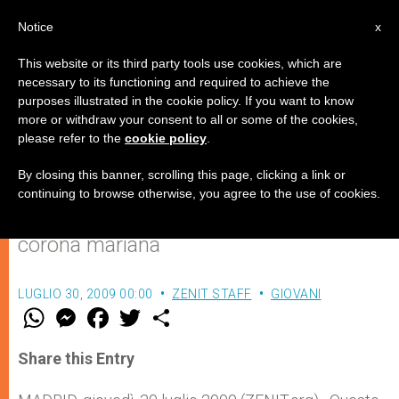
IT
Notice
x
This website or its third party tools use cookies, which are
necessary to its functioning and required to achieve the
purposes illustrated in the cookie policy. If you want to know
Presentato il logo della GMG
more or withdraw your consent to all or some of the cookies,
please refer to the
cookie policy
.
2011 di Madrid
By closing this banner, scrolling this page, clicking a link or
continuing to browse otherwise, you agree to the use of cookies.
I giovani uniti dalla fede formano una
corona mariana
LUGLIO 30, 2009 00:00
ZENIT STAFF
GIOVANI
W
M
F
T
S
h
e
a
w
h
a
s
c
i
a
t
s
e
t
r
Share this Entry
s
e
b
t
e
A
n
o
e
p
g
o
r