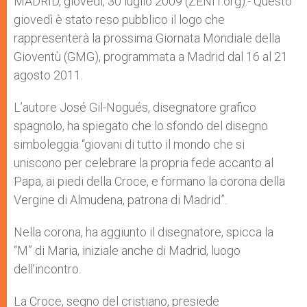
MADRID, giovedì, 30 luglio 2009 (ZENIT.org).- Questo
p
e
k
giovedì è stato reso pubblico il logo che
r
rappresenterà la prossima Giornata Mondiale della
Gioventù (GMG), programmata a Madrid dal 16 al 21
agosto 2011.
L’autore José Gil-Nogués, disegnatore grafico
spagnolo, ha spiegato che lo sfondo del disegno
simboleggia “giovani di tutto il mondo che si
uniscono per celebrare la propria fede accanto al
Papa, ai piedi della Croce, e formano la corona della
Vergine di Almudena, patrona di Madrid”.
Nella corona, ha aggiunto il disegnatore, spicca la
“M” di Maria, iniziale anche di Madrid, luogo
dell’incontro.
La Croce, segno del cristiano, presiede