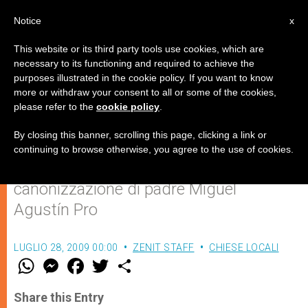
IT
Notice
x
This website or its third party tools use cookies, which are
necessary to its functioning and required to achieve the
purposes illustrated in the cookie policy. If you want to know
Le chiavi del sacerdozio,
more or withdraw your consent to all or some of the cookies,
please refer to the
cookie policy
.
dedizione e gioia
By closing this banner, scrolling this page, clicking a link or
continuing to browse otherwise, you agree to the use of cookies.
Parla il vicepostulatore della causa di
canonizzazione di padre Miguel
Agustín Pro
LUGLIO 28, 2009 00:00
ZENIT STAFF
CHIESE LOCALI
W
M
F
T
S
h
e
a
w
h
a
s
c
i
a
t
s
e
t
r
Share this Entry
s
e
b
t
e