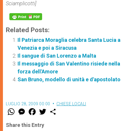
Sciamplicotti]
Related Posts:
Il Patriarca Moraglia celebra Santa Lucia a
Venezia e poi a Siracusa
Il sangue di San Lorenzo a Malta
Il messaggio di San Valentino risiede nella
forza dell'Amore
San Bruno, modello di unità e d'apostolato
LUGLIO 28, 2009 00:00
CHIESE LOCALI
W
M
F
T
S
h
e
a
w
h
a
s
c
i
a
t
s
e
t
r
Share this Entry
s
e
b
t
e