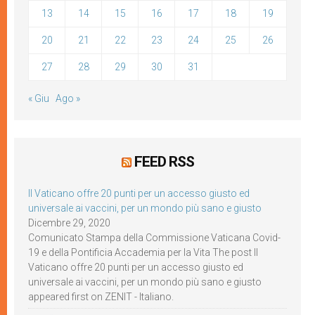
13
14
15
16
17
18
19
20
21
22
23
24
25
26
27
28
29
30
31
« Giu
Ago »
FEED RSS
Il Vaticano offre 20 punti per un accesso giusto ed
universale ai vaccini, per un mondo più sano e giusto
Dicembre 29, 2020
Comunicato Stampa della Commissione Vaticana Covid-
19 e della Pontificia Accademia per la Vita The post Il
Vaticano offre 20 punti per un accesso giusto ed
universale ai vaccini, per un mondo più sano e giusto
appeared first on ZENIT - Italiano.