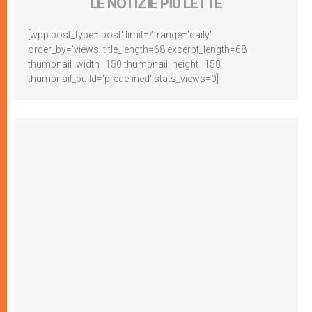
LE NOTIZIE PIÙ LETTE
[wpp post_type='post' limit=4 range='daily'
order_by='views' title_length=68 excerpt_length=68
thumbnail_width=150 thumbnail_height=150
thumbnail_build='predefined' stats_views=0]