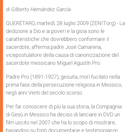
A
n
o
e
p
g
o
r
di Gilberto Hernández García
p
e
k
r
QUERÉTARO, martedì, 28 luglio 2009 (ZENIT.org).- La
dedizione a Dio e ai poveri e la gioia sono le
caratteristiche che dovrebbero conformare il
sacerdote, afferma padre José Camarena,
vicepostulatore della causa di canonizzazione del
sacerdote messicano Miguel Agustín Pro.
Padre Pro (1891-1927), gesuita, morì fucilato nella
prima fase della persecuzione religiosa in Messico,
negli anni Venti del secolo scorso.
Per far conoscere di più la sua storia, la Compagnia
di Gesù in Messico ha deciso di lanciare in DVD un
film uscito nel 2007 che ha lo scopo di mostrare,
basandosi su fonti documentarie e testimonianze