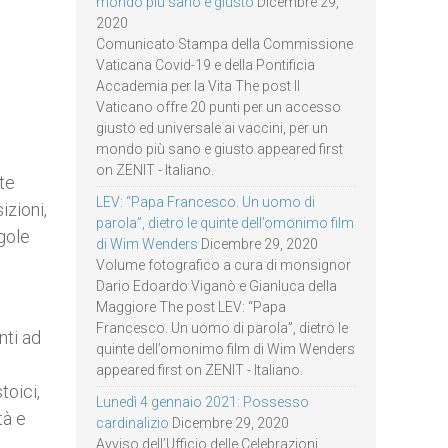
mondo più sano e giusto
Dicembre 29,
2020
Comunicato Stampa della Commissione
Vaticana Covid-19 e della Pontificia
Accademia per la Vita The post Il
Vaticano offre 20 punti per un accesso
giusto ed universale ai vaccini, per un
mondo più sano e giusto appeared first
on ZENIT - Italiano.
te
LEV: “Papa Francesco. Un uomo di
izioni,
parola”, dietro le quinte dell’omonimo film
gole
di Wim Wenders
Dicembre 29, 2020
Volume fotografico a cura di monsignor
Dario Edoardo Viganò e Gianluca della
Maggiore The post LEV: “Papa
Francesco. Un uomo di parola”, dietro le
nti ad
quinte dell’omonimo film di Wim Wenders
appeared first on ZENIT - Italiano.
toici,
Lunedì 4 gennaio 2021: Possesso
tà e
cardinalizio
Dicembre 29, 2020
Avviso dell’Ufficio delle Celebrazioni