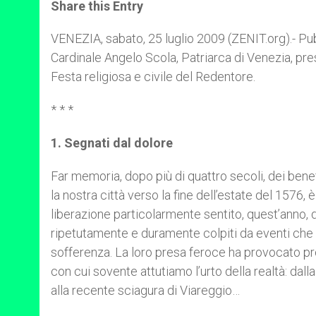
t
s
e
t
r
Share this Entry
s
e
b
t
e
A
n
o
e
p
g
o
r
VENEZIA, sabato, 25 luglio 2009 (ZENIT.org).- Pub
p
e
k
Cardinale Angelo Scola, Patriarca di Venezia, pr
r
Festa religiosa e civile del Redentore.
* * *
1. Segnati dal dolore
Far memoria, dopo più di quattro secoli, dei benefi
la nostra città verso la fine dell’estate del 1576
liberazione particolarmente sentito, quest’anno, da
ripetutamente e duramente colpiti da eventi che c
sofferenza. La loro presa feroce ha provocato pro
con cui sovente attutiamo l’urto della realtà: dall
alla recente sciagura di Viareggio…