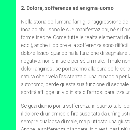
2. Dolore, sofferenza ed enigma-uomo
Nella storia dell’umana famiglia l’aggressione de
Incalcolabili sono le sue manifestazioni, né si fi
forme inedite. Come tutte le realtà elementari di
ecc.), anche il dolore e la sofferenza sono diffici
dolore fisico, quando ha la funzione di segnalare 
negativo, non è in sé e per sé un male. Il male non 
dolori anginosi, se porteranno alla cura delle co
natura che rivela l’esistenza di una minaccia per l
autonomo, perde questa sua funzione di segnale e
sordità affligge un violinista o l’artrosi paralizza u
Se guardiamo poi la sofferenza in quanto tale, 
il dolore di un amico o l’ira suscitata da un’ingiust
sempre qualcosa di male, ma piuttosto una giusta 
Anche la sofferenza ci appare, in questi casi, p