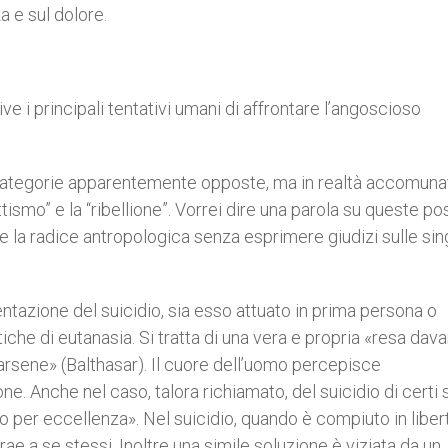
 e sul dolore.
 i principali tentativi umani di affrontare l’angoscioso
 categorie apparentemente opposte, ma in realtà accomuna
tismo” e la “ribellione”. Vorrei dire una parola su queste pos
e la radice antropologica senza esprimere giudizi sulle sin
tentazione del suicidio, sia esso attuato in prima persona o
tiche di eutanasia. Si tratta di una vera e propria «resa dava
arsene» (Balthasar). Il cuore dell’uomo percepisce
e. Anche nel caso, talora richiamato, del suicidio di certi s
 per eccellenza». Nel suicidio, quando è compiuto in liber
rae a se stessi. Inoltre una simile soluzione è viziata da un