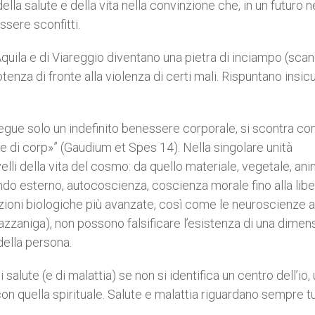
la salute e della vita nella convinzione che, in un futuro 
ssere sconfitti.
quila e di Viareggio diventano una pietra di inciampo (scan
nza di fronte alla violenza di certi mali. Rispuntano insic
segue solo un indefinito benessere corporale, si scontra co
e di corp»” (Gaudium et Spes 14). Nella singolare unità
elli della vita del cosmo: da quello materiale, vegetale, ani
do esterno, autocoscienza, coscienza morale fino alla libe
lazioni biologiche più avanzate, così come le neuroscienze 
Gazzaniga), non possono falsificare l’esistenza di una dimen
 della persona.
 salute (e di malattia) se non si identifica un centro dell’io,
on quella spirituale. Salute e malattia riguardano sempre t