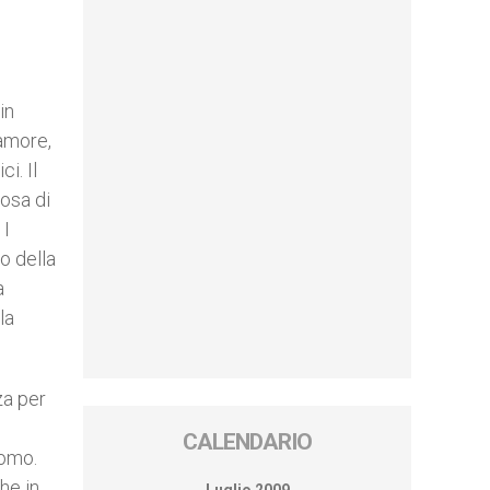
in
’amore,
i. Il
cosa di
 I
o della
a
la
za per
CALENDARIO
uomo.
he in