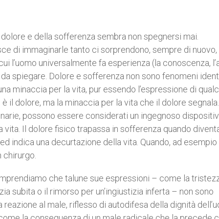
l dolore e della sofferenza sembra non spegnersi mai.
nisce di immaginarle tanto ci sorprendono, sempre di nuovo, 
 cui l’uomo universalmente fa esperienza (la conoscenza, l
li da spiegare. Dolore e sofferenza non sono fenomeni identic
una minaccia per la vita, pur essendo l’espressione di qual
è il dolore, ma la minaccia per la vita che il dolore segnala.
ronarie, possono essere considerati un ingegnoso dispositiv
a vita. Il dolore fisico trapassa in sofferenza quando divent
d indica una decurtazione della vita. Quando, ad esempio 
n chirurgo.
comprendiamo che talune sue espressioni – come la tristez
izia subita o il rimorso per un’ingiustizia inferta – non sono
reazione al male, riflesso di autodifesa della dignità dell’
iù come la conseguenza di un male radicale che la precede c