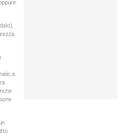
neppure
dalo),
urezza,
n
male, a
ra
anche
sione
 un
utto