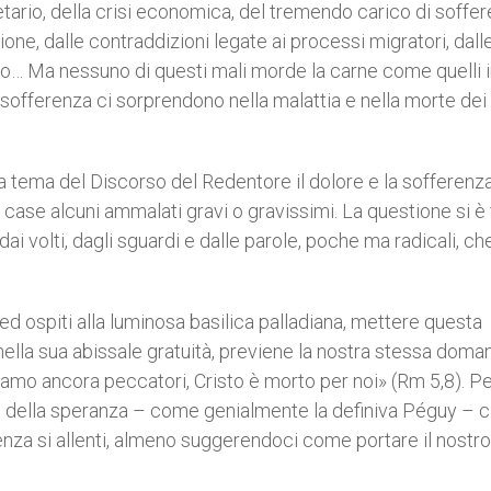
etario, della crisi economica, del tremendo carico di soffe
ne, dalle contraddizioni legate ai processi migratori, dall
… Ma nessuno di questi mali morde la carne come quelli i
 sofferenza ci sorprendono nella malattia e nella morte dei 
tema del Discorso del Redentore il dolore e la sofferenz
o case alcuni ammalati gravi o gravissimi. La questione si è 
 dai volti, dagli sguardi e dalle parole, poche ma radicali, ch
ed ospiti alla luminosa basilica palladiana, mettere questa
 nella sua abissale gratuità, previene la nostra stessa doma
vamo ancora peccatori, Cristo è morto per noi» (Rm 5,8). P
” della speranza – come genialmente la definiva Péguy – c
enza si allenti, almeno suggerendoci come portare il nostro