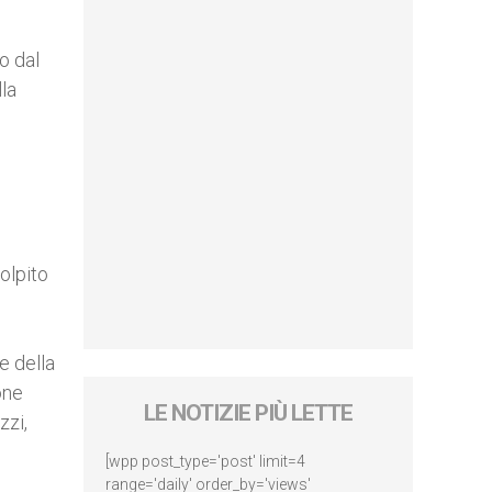
o dal
la
colpito
e della
one
LE NOTIZIE PIÙ LETTE
zzi,
[wpp post_type='post' limit=4
range='daily' order_by='views'