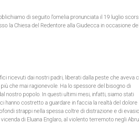
blichiamo di seguito l’omelia pronunciata il 19 luglio scors
esso la Chiesa del Redentore alla Giudecca in occasione del
ci ricevuti dai nostri padri, liberati dalla peste che aveva 
, è più che mai ragionevole. Ha lo spessore del bisogno di
l nostro popolo. In questi ultimi mesi, infatti, siamo stati
i hanno costretto a guardare in faccia la realtà del dolore 
fondi strappi nella spessa coltre di distrazione e di evasi
a vicenda di Eluana Englaro, al violento terremoto negli Abru