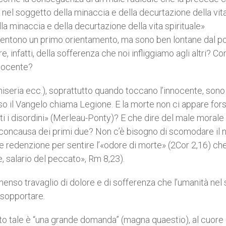
nel soggetto della minaccia e della decurtazione della vita 
la minaccia e della decurtazione della vita spirituale»
sentono un primo orientamento, ma sono ben lontane dal p
, infatti, della sofferenza che noi infliggiamo agli altri? 
nocente?
 miseria ecc.), soprattutto quando toccano l’innocente, sono 
so il Vangelo chiama Legione. E la morte non ci appare for
i i disordini» (Merleau-Ponty)? E che dire del male morale
oncausa dei primi due? Non c’è bisogno di scomodare il 
 e redenzione per sentire l’«odore di morte» (2Cor 2,16) ch
, salario del peccato», Rm 8,23).
mmenso travaglio di dolore e di sofferenza che l’umanità nel
 sopportare.
 tale è “una grande domanda” (magna quaestio), al cuore 