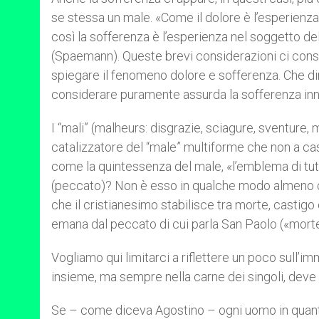
se stessa un male. «Come il dolore è l’esperienza 
così la sofferenza è l’esperienza nel soggetto del
(Spaemann). Queste brevi considerazioni ci con
spiegare il fenomeno dolore e sofferenza. Che dire
considerare puramente assurda la sofferenza in
I “mali” (malheurs: disgrazie, sciagure, sventure,
catalizzatore del “male” multiforme che non a ca
come la quintessenza del male, «l’emblema di tutt
(peccato)? Non è esso in qualche modo almeno c
che il cristianesimo stabilisce tra morte, castigo
emana dal peccato di cui parla San Paolo («morte
Vogliamo qui limitarci a riflettere un poco sull’i
insieme, ma sempre nella carne dei singoli, deve
Se – come diceva Agostino – ogni uomo in quanto