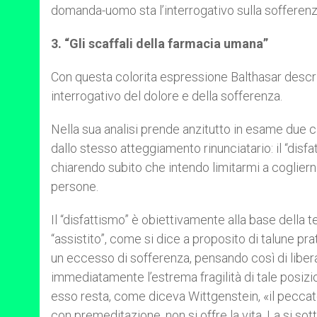
domanda-uomo sta l’interrogativo sulla sofferenza
3. “Gli scaffali della farmacia umana”
Con questa colorita espressione Balthasar descrive
interrogativo del dolore e della sofferenza.
Nella sua analisi prende anzitutto in esame due
dallo stesso atteggiamento rinunciatario: il “disfat
chiarendo subito che intendo limitarmi a cogliern
persone.
Il “disfattismo” è obiettivamente alla base della 
“assistito”, come si dice a proposito di talune pra
un eccesso di sofferenza, pensando così di liber
immediatamente l’estrema fragilità di tale posizion
esso resta, come diceva Wittgenstein, «il peccato
con premeditazione, non si offre la vita. La si sott