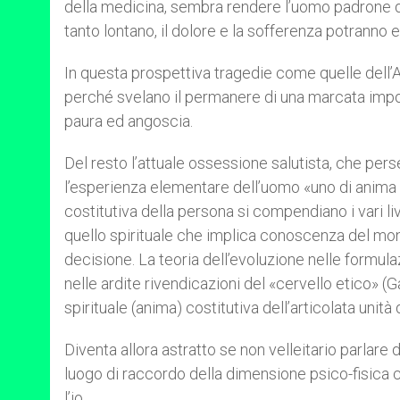
della medicina, sembra rendere l’uomo padrone del
tanto lontano, il dolore e la sofferenza potranno e
In questa prospettiva tragedie come quelle dell’A
perché svelano il permanere di una marcata impote
paura ed angoscia.
Del resto l’attuale ossessione salutista, che per
l’esperienza elementare dell’uomo «uno di anima 
costitutiva della persona si compendiano i vari liv
quello spirituale che implica conoscenza del mon
decisione. La teoria dell’evoluzione nelle formu
nelle ardite rivendicazioni del «cervello etico» (
spirituale (anima) costitutiva dell’articolata unità
Diventa allora astratto se non velleitario parlare di
luogo di raccordo della dimensione psico-fisica c
l’io.