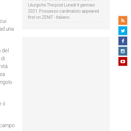
Liturgiche The post Lunedì 4 gennaio
2021: Possesso cardinalizio appeared
first on ZENIT - Italiano.
cui
 ad una
 del
 di
nità
osa
ingolo
 il
l campo