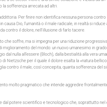
la sofferenza arrecata ad altri.
addittoria. Per finire non identifica nessuna persona contro 
in causa Dio, l’umanità o il male radicale, in realtà si riduce
da contro il dolore, nell’illusione di farlo tacere.
etto che soffre, ma si impegna per una riduzione progressiva
o di miglioramento del mondo: un nuovo umanesimo in grado
io dal nulla all’essere (Bloch), dalla bestialità alla vera uma
 di Nietzsche per il quale il dolore esalta la «natura bellic
ia contro il male, così concepita, quanta sofferenza del s
nto molto pragmatico che intende aggredire frontalmente
sce dal potere scientifico e tecnologico che, soprattutto ne