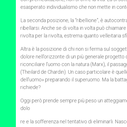
esasperato individualismo che non mette in conto 
La seconda posizione, la “ribellione”, è autocontr
ribellarsi. Anche se di volta in volta può chiamare 
rivolta per la rivolta, estrema quanto velleitaria sfi
Altra è la posizione di chi non si ferma sul sogg
dolore nell’orizzonte di un più generale progett
riconciliare l’uomo con la natura (Marx), il passagg
(Theilard de Chardin). Un caso particolare è quello
dell’uomo» preparando il superuomo. Ma la battagl
richiede?
Oggi però prende sempre più peso un atteggiame
dolo
re e la sofferenza nel tentativo di eliminarli. Na