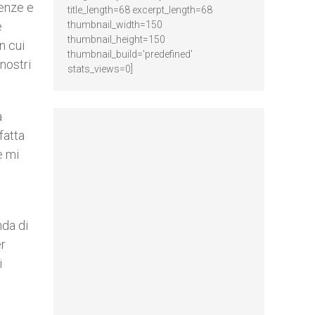
renze e
title_length=68 excerpt_length=68
e
thumbnail_width=150
thumbnail_height=150
n cui
thumbnail_build='predefined'
nostri
stats_views=0]
a
fatta
e mi
nda di
er
i