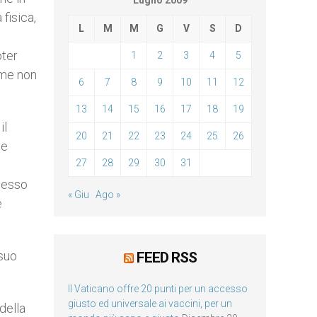
Luglio 2009
fisica,
L
M
M
G
V
S
D
oter
1
2
3
4
5
Come non
6
7
8
9
10
11
12
13
14
15
16
17
18
19
il
20
21
22
23
24
25
26
se
27
28
29
30
31
nesso
« Giu
Ago »
e
 suo
FEED RSS
Il Vaticano offre 20 punti per un accesso
giusto ed universale ai vaccini, per un
della