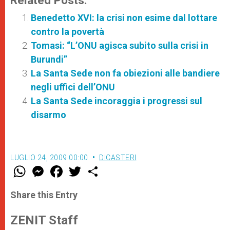
Related Posts:
Benedetto XVI: la crisi non esime dal lottare
contro la povertà
Tomasi: “L’ONU agisca subito sulla crisi in
Burundi”
La Santa Sede non fa obiezioni alle bandiere
negli uffici dell’ONU
La Santa Sede incoraggia i progressi sul
disarmo
LUGLIO 24, 2009 00:00
DICASTERI
W
M
F
T
S
h
e
a
w
h
a
s
c
i
a
t
s
e
t
r
Share this Entry
s
e
b
t
e
A
n
o
e
p
g
o
r
ZENIT Staff
p
e
k