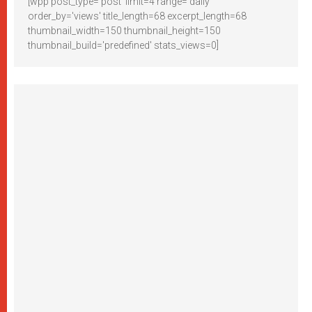
[wpp post_type='post' limit=4 range='daily'
order_by='views' title_length=68 excerpt_length=68
thumbnail_width=150 thumbnail_height=150
thumbnail_build='predefined' stats_views=0]