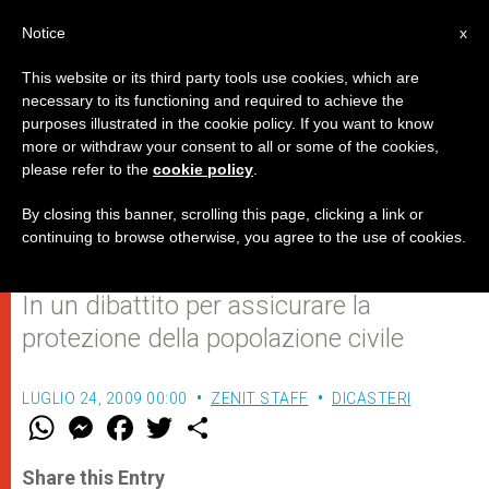
IT
Notice
x
This website or its third party tools use cookies, which are
necessary to its functioning and required to achieve the
purposes illustrated in the cookie policy. If you want to know
L'ONU accoglie la proposta del
more or withdraw your consent to all or some of the cookies,
please refer to the
cookie policy
.
Papa sulla sovranità e la
responsabilità
By closing this banner, scrolling this page, clicking a link or
continuing to browse otherwise, you agree to the use of cookies.
In un dibattito per assicurare la
protezione della popolazione civile
LUGLIO 24, 2009 00:00
ZENIT STAFF
DICASTERI
W
M
F
T
S
h
e
a
w
h
a
s
c
i
a
t
s
e
t
r
Share this Entry
s
e
b
t
e