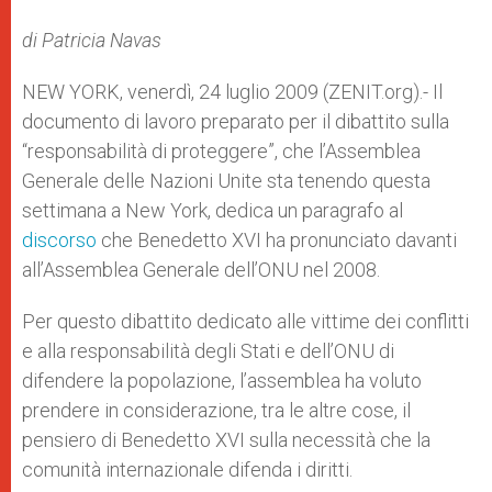
A
n
o
e
p
g
o
r
di Patricia Navas
p
e
k
r
NEW YORK, venerdì, 24 luglio 2009 (ZENIT.org).- Il
documento di lavoro preparato per il dibattito sulla
“responsabilità di proteggere”, che l’Assemblea
Generale delle Nazioni Unite sta tenendo questa
settimana a New York, dedica un paragrafo al
discorso
che Benedetto XVI ha pronunciato davanti
all’Assemblea Generale dell’ONU nel 2008.
Per questo dibattito dedicato alle vittime dei conflitti
e alla responsabilità degli Stati e dell’ONU di
difendere la popolazione, l’assemblea ha voluto
prendere in considerazione, tra le altre cose, il
pensiero di Benedetto XVI sulla necessità che la
comunità internazionale difenda i diritti.