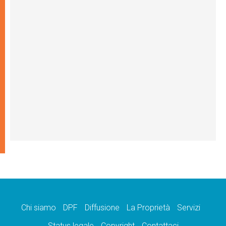
Chi siamo
DPF
Diffusione
La Proprietà
Servizi
Status legale
Copyright
Contattaci