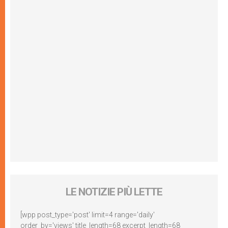
LE NOTIZIE PIÙ LETTE
[wpp post_type='post' limit=4 range='daily'
order_by='views' title_length=68 excerpt_length=68