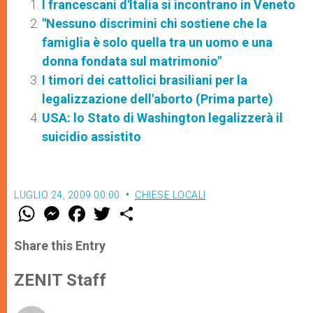
I francescani d'Italia si incontrano in Veneto
"Nessuno discrimini chi sostiene che la
famiglia è solo quella tra un uomo e una
donna fondata sul matrimonio"
I timori dei cattolici brasiliani per la
legalizzazione dell'aborto (Prima parte)
USA: lo Stato di Washington legalizzerà il
suicidio assistito
LUGLIO 24, 2009 00:00
CHIESE LOCALI
W
M
F
T
S
h
e
a
w
h
a
s
c
i
a
t
s
e
t
r
Share this Entry
s
e
b
t
e
A
n
o
e
p
g
o
r
ZENIT Staff
p
e
k
r