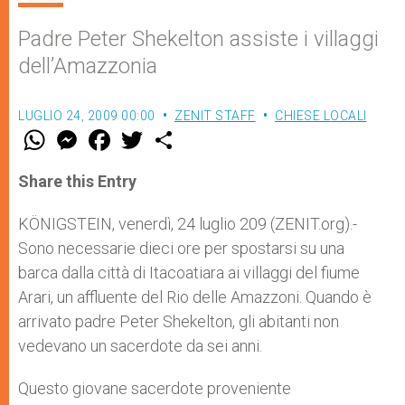
Padre Peter Shekelton assiste i villaggi
dell’Amazzonia
LUGLIO 24, 2009 00:00
ZENIT STAFF
CHIESE LOCALI
W
M
F
T
S
h
e
a
w
h
a
s
c
i
a
t
s
e
t
r
Share this Entry
s
e
b
t
e
A
n
o
e
p
g
o
r
KÖNIGSTEIN, venerdì, 24 luglio 209 (ZENIT.org).-
p
e
k
Sono necessarie dieci ore per spostarsi su una
r
barca dalla città di Itacoatiara ai villaggi del fiume
Arari, un affluente del Rio delle Amazzoni. Quando è
arrivato padre Peter Shekelton, gli abitanti non
vedevano un sacerdote da sei anni.
Questo giovane sacerdote proveniente