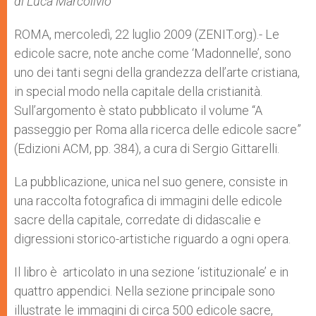
di Luca Marcolivio
p
e
k
r
ROMA, mercoledì, 22 luglio 2009 (ZENIT.org).- Le
edicole sacre, note anche come ‘Madonnelle’, sono
uno dei tanti segni della grandezza dell’arte cristiana,
in special modo nella capitale della cristianità.
Sull’argomento è stato pubblicato il volume “A
passeggio per Roma alla ricerca delle edicole sacre”
(Edizioni ACM, pp. 384), a cura di Sergio Gittarelli.
La pubblicazione, unica nel suo genere, consiste in
una raccolta fotografica di immagini delle edicole
sacre della capitale, corredate di didascalie e
digressioni storico-artistiche riguardo a ogni opera.
Il libro è articolato in una sezione ‘istituzionale’ e in
quattro appendici. Nella sezione principale sono
illustrate le immagini di circa 500 edicole sacre,