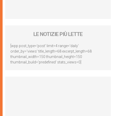
LE NOTIZIE PIÙ LETTE
[wpp post_type='post' limit=4 range='daily'
order_by='views' title_length=68 excerpt_length=68
thumbnail_width=150 thumbnail_height=150
thumbnail_build='predefined' stats_views=0]