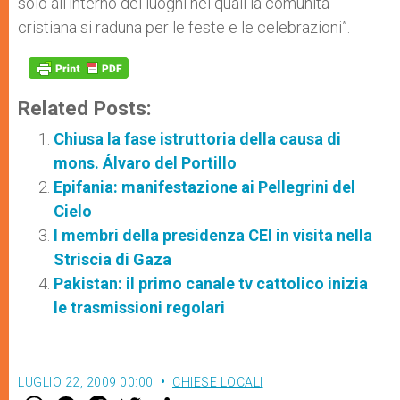
solo all’interno dei luoghi nei quali la comunità
cristiana si raduna per le feste e le celebrazioni”.
Related Posts:
Chiusa la fase istruttoria della causa di
mons. Álvaro del Portillo
Epifania: manifestazione ai Pellegrini del
Cielo
I membri della presidenza CEI in visita nella
Striscia di Gaza
Pakistan: il primo canale tv cattolico inizia
le trasmissioni regolari
LUGLIO 22, 2009 00:00
CHIESE LOCALI
W
M
F
T
S