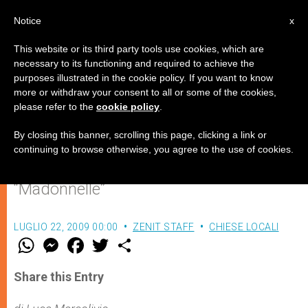
IT
Notice
x
This website or its third party tools use cookies, which are
necessary to its functioning and required to achieve the
purposes illustrated in the cookie policy. If you want to know
Alla scoperta delle edicole sacre
more or withdraw your consent to all or some of the cookies,
please refer to the
cookie policy
.
di Roma
By closing this banner, scrolling this page, clicking a link or
continuing to browse otherwise, you agree to the use of cookies.
Esce un libro fotografico dedicato alle
“Madonnelle”
LUGLIO 22, 2009 00:00
ZENIT STAFF
CHIESE LOCALI
W
M
F
T
S
h
e
a
w
h
a
s
c
i
a
t
s
e
t
r
Share this Entry
s
e
b
t
e
A
n
o
e
p
g
o
r