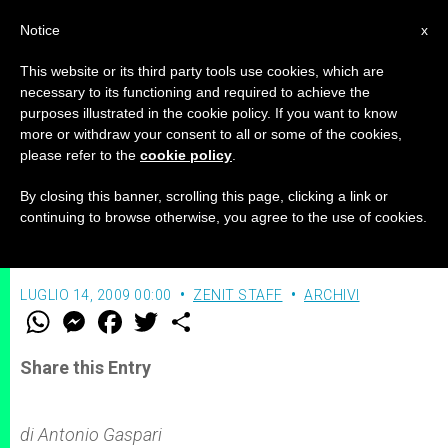
IT
Notice
x
This website or its third party tools use cookies, which are
necessary to its functioning and required to achieve the
purposes illustrated in the cookie policy. If you want to know
Che testi usano i tuoi figli?
more or withdraw your consent to all or some of the cookies,
please refer to the
cookie policy
.
By closing this banner, scrolling this page, clicking a link or
Andrea Bartelloni analizza i libri di testo
continuing to browse otherwise, you agree to the use of cookies.
scolatici
LUGLIO 14, 2009 00:00
ZENIT STAFF
ARCHIVI
W
M
F
T
S
h
e
a
w
h
a
s
c
i
a
t
s
e
t
r
Share this Entry
s
e
b
t
e
A
n
o
e
p
g
o
r
p
e
k
di Antonio Gaspari
r