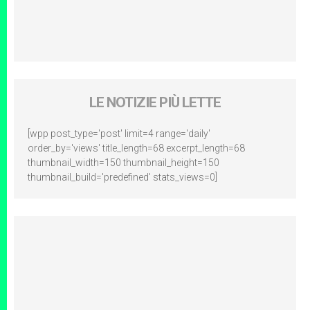
LE NOTIZIE PIÙ LETTE
[wpp post_type='post' limit=4 range='daily'
order_by='views' title_length=68 excerpt_length=68
thumbnail_width=150 thumbnail_height=150
thumbnail_build='predefined' stats_views=0]