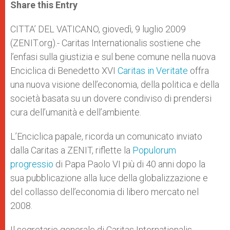
t
s
e
t
r
Share this Entry
s
e
b
t
e
A
n
o
e
p
g
o
r
CITTA’ DEL VATICANO, giovedì, 9 luglio 2009
p
e
k
(ZENIT.org).- Caritas Internationalis sostiene che
r
l’enfasi sulla giustizia e sul bene comune nella nuova
Enciclica di Benedetto XVI
Caritas in Veritate
offra
una nuova visione dell’economia, della politica e della
società basata su un dovere condiviso di prendersi
cura dell’umanità e dell’ambiente.
L’Enciclica papale, ricorda un comunicato inviato
dalla Caritas a ZENIT, riflette la
Populorum
progressio
di Papa Paolo VI più di 40 anni dopo la
sua pubblicazione alla luce della globalizzazione e
del collasso dell’economia di libero mercato nel
2008.
Il segretario generale di Caritas Internationalis