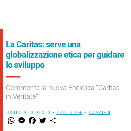
La Caritas: serve una
globalizzazione etica per guidare
lo sviluppo
Commenta la nuova Enciclica “Caritas
in Veritate”
LUGLIO 09, 2009 00:00
ZENIT STAFF
DICASTERI
W
M
F
T
S
h
e
a
w
h
a
s
c
i
a