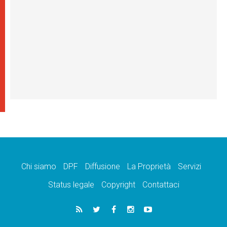
Chi siamo
DPF
Diffusione
La Proprietà
Servizi
Status legale
Copyright
Contattaci