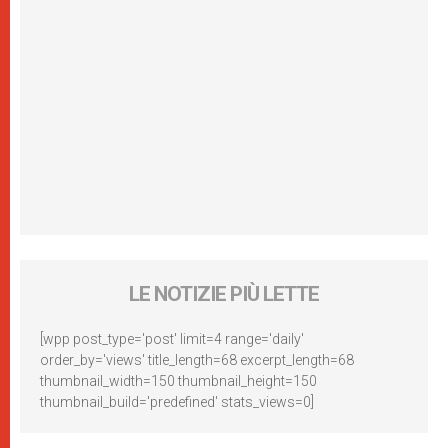
LE NOTIZIE PIÙ LETTE
[wpp post_type='post' limit=4 range='daily'
order_by='views' title_length=68 excerpt_length=68
thumbnail_width=150 thumbnail_height=150
thumbnail_build='predefined' stats_views=0]