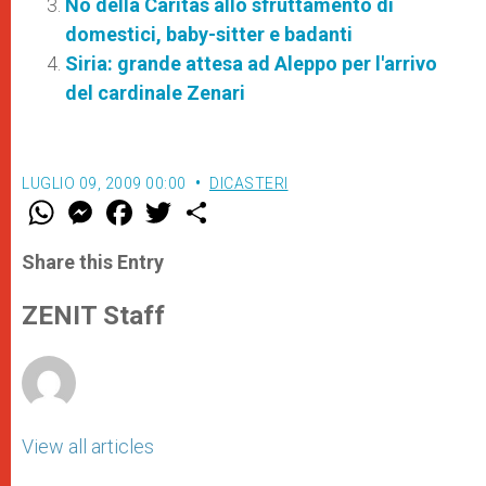
No della Caritas allo sfruttamento di
domestici, baby-sitter e badanti
Siria: grande attesa ad Aleppo per l'arrivo
del cardinale Zenari
LUGLIO 09, 2009 00:00
DICASTERI
W
M
F
T
S
h
e
a
w
h
a
s
c
i
a
t
s
e
t
r
Share this Entry
s
e
b
t
e
A
n
o
e
p
g
o
r
ZENIT Staff
p
e
k
r
View all articles