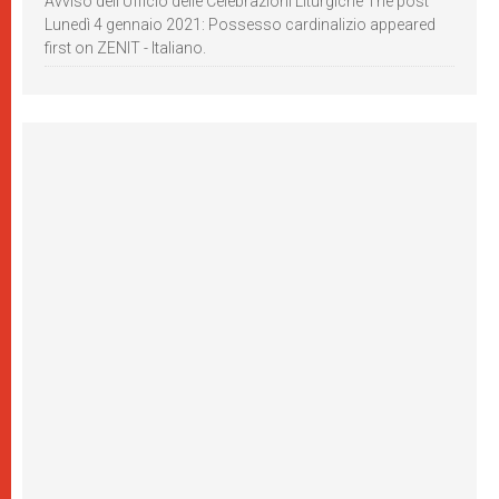
Avviso dell’Ufficio delle Celebrazioni Liturgiche The post
Lunedì 4 gennaio 2021: Possesso cardinalizio appeared
first on ZENIT - Italiano.