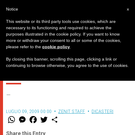
IT
Notice
x
This website or its third party tools use cookies, which are
necessary to its functioning and required to achieve the
purposes illustrated in the cookie policy. If you want to know
Il Papa e il Presidente
more or withdraw your consent to all or some of the cookies,
please refer to the
cookie policy
.
sudcoreano analizzano la
situazione della Penisola di
By closing this banner, scrolling this page, clicking a link or
continuing to browse otherwise, you agree to the use of cookies.
Corea
–
LUGLIO 09, 2009 00:00
ZENIT STAFF
DICASTERI
W
M
F
T
S
h
e
a
w
h
a
s
c
i
a
t
s
e
t
r
Share this Entry