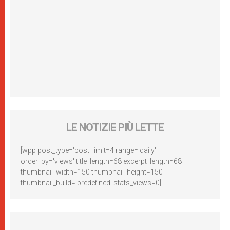
LE NOTIZIE PIÙ LETTE
[wpp post_type='post' limit=4 range='daily'
order_by='views' title_length=68 excerpt_length=68
thumbnail_width=150 thumbnail_height=150
thumbnail_build='predefined' stats_views=0]