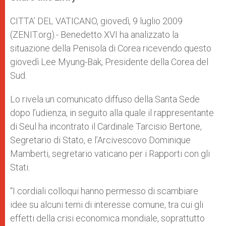
s
e
b
t
e
A
n
o
e
p
g
o
r
CITTA’ DEL VATICANO, giovedì, 9 luglio 2009
p
e
k
(ZENIT.org).- Benedetto XVI ha analizzato la
r
situazione della Penisola di Corea ricevendo questo
giovedì Lee Myung-Bak, Presidente della Corea del
Sud.
Lo rivela un comunicato diffuso della Santa Sede
dopo l’udienza, in seguito alla quale il rappresentante
di Seul ha incontrato il Cardinale Tarcisio Bertone,
Segretario di Stato, e l’Arcivescovo Dominique
Mamberti, segretario vaticano per i Rapporti con gli
Stati.
“I cordiali colloqui hanno permesso di scambiare
idee su alcuni temi di interesse comune, tra cui gli
effetti della crisi economica mondiale, soprattutto