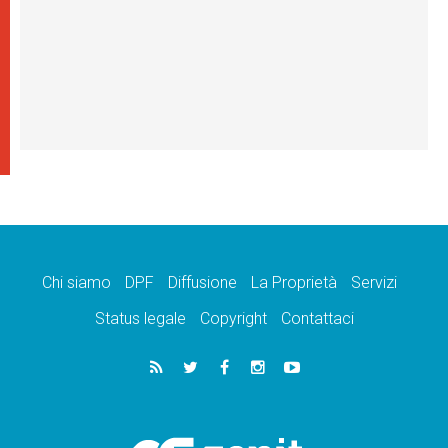
Chi siamo
DPF
Diffusione
La Proprietà
Servizi
Status legale
Copyright
Contattaci