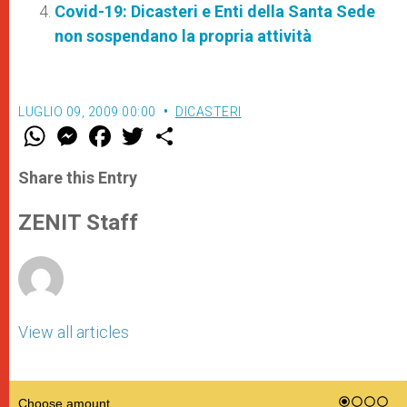
Covid-19: Dicasteri e Enti della Santa Sede
non sospendano la propria attività
LUGLIO 09, 2009 00:00
DICASTERI
W
M
F
T
S
h
e
a
w
h
a
s
c
i
a
t
s
e
t
r
Share this Entry
s
e
b
t
e
A
n
o
e
p
g
o
r
ZENIT Staff
p
e
k
r
View all articles