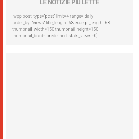
LE NOTIZIE PIÙ LETTE
[wpp post_type='post' limit=4 range='daily'
order_by='views' title_length=68 excerpt_length=68
thumbnail_width=150 thumbnail_height=150
thumbnail_build='predefined' stats_views=0]