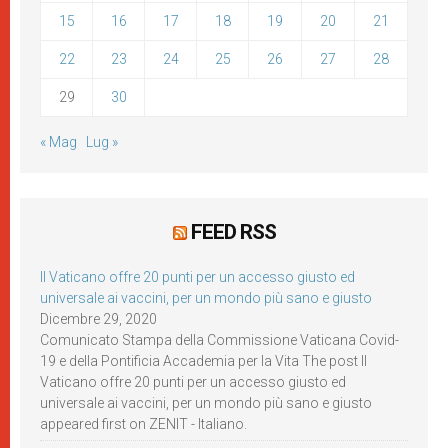
15
16
17
18
19
20
21
22
23
24
25
26
27
28
29
30
« Mag
Lug »
FEED RSS
Il Vaticano offre 20 punti per un accesso giusto ed
universale ai vaccini, per un mondo più sano e giusto
Dicembre 29, 2020
Comunicato Stampa della Commissione Vaticana Covid-
19 e della Pontificia Accademia per la Vita The post Il
Vaticano offre 20 punti per un accesso giusto ed
universale ai vaccini, per un mondo più sano e giusto
appeared first on ZENIT - Italiano.