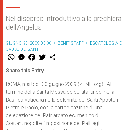
Nel discorso introduttivo alla preghiera
dell’Angelus
GIUGNO 30, 2009 00:00
ZENIT STAFF
ESCATOLOGIA E
CAUSE DEI SANTI
W
M
F
T
S
h
e
a
w
h
a
s
c
i
a
t
s
e
t
r
Share this Entry
s
e
b
t
e
A
n
o
e
p
g
o
r
ROMA, martedì, 30 giugno 2009 (ZENIT.org).- Al
p
e
k
termine della Santa Messa celebrata lunedì nella
r
Basilica Vaticana nella Solennità dei Santi Apostoli
Pietro e Paolo, con la partecipazione di una
delegazione del Patriarcato ecumenico di
Costantinopoli e l’imposizione dei Palli agli