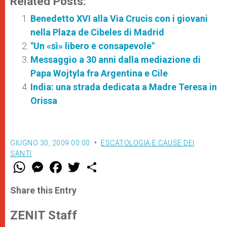
Related Posts:
Benedetto XVI alla Via Crucis con i giovani
nella Plaza de Cibeles di Madrid
"Un «sì» libero e consapevole"
Messaggio a 30 anni dalla mediazione di
Papa Wojtyla fra Argentina e Cile
India: una strada dedicata a Madre Teresa in
Orissa
GIUGNO 30, 2009 00:00
ESCATOLOGIA E CAUSE DEI
SANTI
W
M
F
T
S
h
e
a
w
h
a
s
c
i
a
t
s
e
t
r
Share this Entry
s
e
b
t
e
A
n
o
e
p
g
o
r
ZENIT Staff
p
e
k