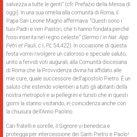
salvezza a tutte le genti” (cfr Prefazio della Messa di
oggi). In una sua omelia alla comunità di Roma, il
Papa San Leone Magno affermava: “Questi sono i
tuoi Padri e veri Pastori, che ti hanno fondata perché
fossi inserita nel regno celeste” (
Sermo I in Nat. App
Petri et Pauli
, c I,
PL
54,422). In occasione di questa
festa vorrei rivolgere un caloroso e speciale saluto,
unito a fervidi voti augurali, alla Comunità diocesana
di Roma che la Provvidenza divina ha affidato alle
mie cure, quale successore dell’apostolo Pietro. È un
saluto che estendo volentieri a tutti gli abitanti della
nostra metropoli e ai pellegrini e turisti che in questi
giorni la stanno visitando, in coincidenza anche con
la chiusura dell’Anno Paolino.
Cari fratelli e sorelle, il Signore vi benedica e
protegga per intercessione dei Santi Pietro e Paolo!