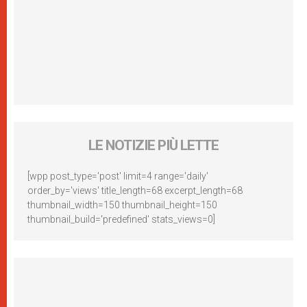
LE NOTIZIE PIÙ LETTE
[wpp post_type='post' limit=4 range='daily'
order_by='views' title_length=68 excerpt_length=68
thumbnail_width=150 thumbnail_height=150
thumbnail_build='predefined' stats_views=0]