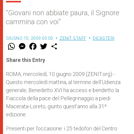
“Giovani non abbiate paura, il Signore
cammina con voi”
GIUGNO 10, 2009 00:00
ZENIT STAFF
DICASTERI
W
M
F
T
S
h
e
a
w
h
a
s
c
i
a
t
s
e
t
r
Share this Entry
s
e
b
t
e
A
n
o
e
p
g
o
r
ROMA, mercoledì, 10 giugno 2009 (ZENIT.org).-
p
e
k
Questo mercoledì mattina, al termine dell’Udienza
r
generale, Benedetto XVI ha acceso e bendetto la
Fiaccola della pace del Pellegrinaggio a piedi
Macerata-Loreto, giunto quest’anno alla 31ª
edizione.
Presenti per l’occasione: i 25 tedofori del Centro