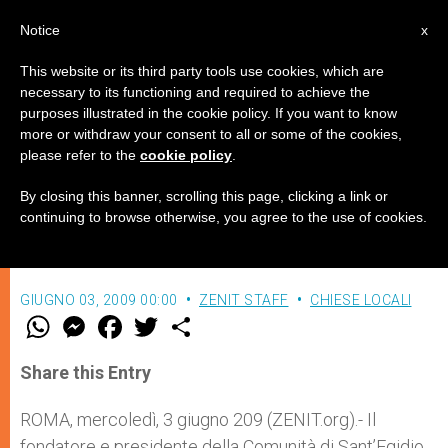
IT
Notice
x
This website or its third party tools use cookies, which are
necessary to its functioning and required to achieve the
purposes illustrated in the cookie policy. If you want to know
Il presidente di Sant'Egidio ha
more or withdraw your consent to all or some of the cookies,
please refer to the
cookie policy
.
incontrato Hillary Clinton
By closing this banner, scrolling this page, clicking a link or
continuing to browse otherwise, you agree to the use of cookies.
–
GIUGNO 03, 2009 00:00
ZENIT STAFF
CHIESE LOCALI
W
M
F
T
S
h
e
a
w
h
a
s
c
i
a
t
s
e
t
r
Share this Entry
s
e
b
t
e
A
n
o
e
p
g
o
r
ROMA, mercoledì, 3 giugno 209 (ZENIT.org).- Il
p
e
k
fondatore e presidente della Comunità di Sant’Egidio,
r