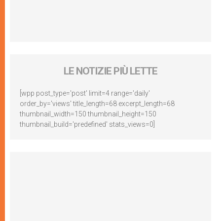
LE NOTIZIE PIÙ LETTE
[wpp post_type='post' limit=4 range='daily'
order_by='views' title_length=68 excerpt_length=68
thumbnail_width=150 thumbnail_height=150
thumbnail_build='predefined' stats_views=0]