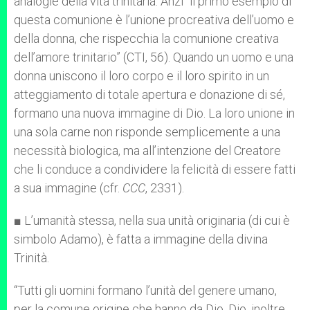
analogie della vita trinitaria. Anzi “il primo esempio di
questa comunione è l’unione procreativa dell’uomo e
della donna, che rispecchia la comunione creativa
dell’amore trinitario” (CTI, 56). Quando un uomo e una
donna uniscono il loro corpo e il loro spirito in un
atteggiamento di totale apertura e donazione di sé,
formano una nuova immagine di Dio. La loro unione in
una sola carne non risponde semplicemente a una
necessità biologica, ma all’intenzione del Creatore
che li conduce a condividere la felicità di essere fatti
a sua immagine (cfr.
CCC
, 2331).
■ L’umanità stessa, nella sua unità originaria (di cui è
simbolo Adamo), è fatta a immagine della divina
Trinità.
“Tutti gli uomini formano l’unità del genere umano,
per la comune origine che hanno da Dio. Dio, inoltre,