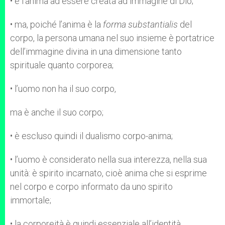
• è l’anima ad essere creata ad immagine di Dio;
• ma, poiché l’anima è la
forma sub­stantialis
del
corpo, la persona umana nel suo insieme è portatrice
dell’immagine divina in una dimensione tanto
spirituale quanto corporea;
• l’uomo non ha il suo corpo,
ma è anche il suo corpo;
• è escluso quindi il dualismo corpo-anima;
• l’uomo è considerato nella sua inte­rezza, nella sua
unità: è spirito incarnato, cioè anima che si esprime
nel corpo e corpo informato da uno spirito
immortale;
• la corporeità è quindi essenziale all’identità