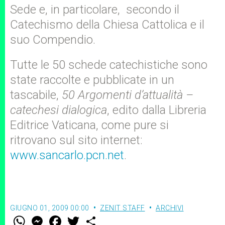
Sede e, in particolare, secondo il
Catechismo della Chiesa Cattolica e il
suo Compendio.
Tutte le 50 schede catechistiche sono
state raccolte e pubblicate in un
tascabile,
50 Argomenti d’attualità –
catechesi dialogica
, edito dalla Libreria
Editrice Vaticana, come pure si
ritrovano sul sito internet:
www.sancarlo.pcn.net
.
GIUGNO 01, 2009 00:00
ZENIT STAFF
ARCHIVI
W
M
F
T
S