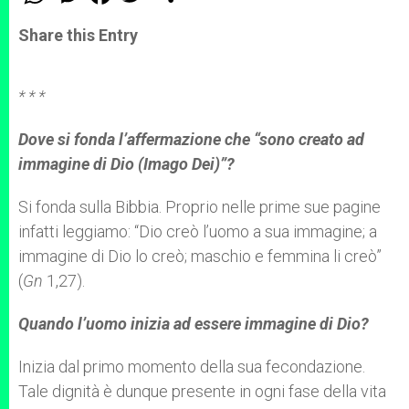
h
e
a
w
h
a
s
c
i
a
t
s
e
t
r
Share this Entry
s
e
b
t
e
A
n
o
e
p
g
o
r
p
e
k
* * *
r
Dove si fonda l’affermazione che “sono creato ad
immagine di Dio (Imago Dei)”?
Si fonda sulla Bibbia. Proprio nelle prime sue pagine
infatti leggiamo: “Dio creò l’uomo a sua immagine; a
immagine di Dio lo creò; maschio e femmina li creò”
(
Gn
1,27).
Quando l’uomo inizia ad essere immagine di Dio?
Inizia dal primo momento della sua fecondazione.
Tale dignità è dunque presente in ogni fase della vita