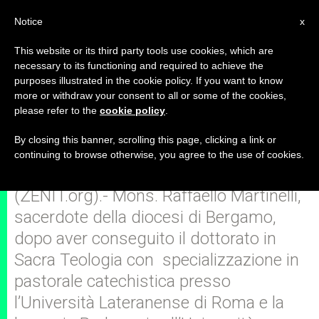
IT
Notice
x
This website or its third party tools use cookies, which are
necessary to its functioning and required to achieve the
purposes illustrated in the cookie policy. If you want to know
Sono ad immagine di Dio: che
more or withdraw your consent to all or some of the cookies,
please refer to the
cookie policy
.
cosa significa e comporta?
By closing this banner, scrolling this page, clicking a link or
continuing to browse otherwise, you agree to the use of cookies.
ROMA, lunedì, 1° giugno 2009
(ZENIT.org).- Mons. Raffaello Martinelli,
sacerdote della diocesi di Bergamo,
dopo aver conseguito il dottorato in
Sacra Teologia con specializzazione in
pastorale catechistica presso
l’Università Lateranense di Roma e la