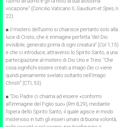
l’uomo all’uomo e gli fa noto la sua altissima
vocazione” (Concilio Vaticano II,
Gaudium et Spes
, n.
22).
■ Il mistero dell’uomo si chiarisce pertanto solo alla
luce di Cristo, che è immagine perfetta “del Dio
invisibile, generato prima di ogni creatura” (
Col
1,15)
e che ci introduce, attraverso lo Spirito Santo, a una
partecipazione al mistero di Dio Uno e Trino. “Che
cosa significhi essere creati a
Imago Dei
ci viene
quindi pienamente svelato soltanto nell’
Imago
Christi
” (CTI, 53).
■ “Dio Padre ci chiama ad essere «conformi
all’immagine del Figlio suo» (
Rm
8,29), mediante
l’opera dello Spirito Santo, il quale agisce in modo
misterioso in tutti gli esseri umani di buona volontà,
nelle società e nel cosmo, per trasfigurare e