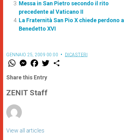
Messa in San Pietro secondo il rito
precedente al Vaticano II
La Fraternità San Pio X chiede perdono a
Benedetto XVI
GENNAIO 25, 2009 00:00
DICASTERI
W
M
F
T
S
h
e
a
w
h
a
s
c
i
a
t
s
e
t
r
Share this Entry
s
e
b
t
e
A
n
o
e
p
g
o
r
ZENIT Staff
p
e
k
r
View all articles