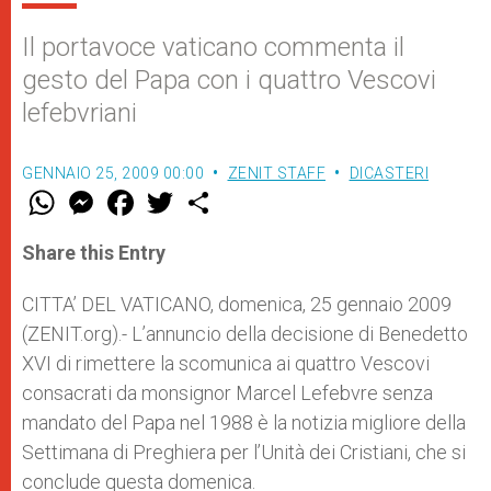
Il portavoce vaticano commenta il
gesto del Papa con i quattro Vescovi
lefebvriani
GENNAIO 25, 2009 00:00
ZENIT STAFF
DICASTERI
W
M
F
T
S
h
e
a
w
h
a
s
c
i
a
t
s
e
t
r
Share this Entry
s
e
b
t
e
A
n
o
e
p
g
o
r
CITTA’ DEL VATICANO, domenica, 25 gennaio 2009
p
e
k
(ZENIT.org).- L’annuncio della decisione di Benedetto
r
XVI di rimettere la scomunica ai quattro Vescovi
consacrati da monsignor Marcel Lefebvre senza
mandato del Papa nel 1988 è la notizia migliore della
Settimana di Preghiera per l’Unità dei Cristiani, che si
conclude questa domenica.