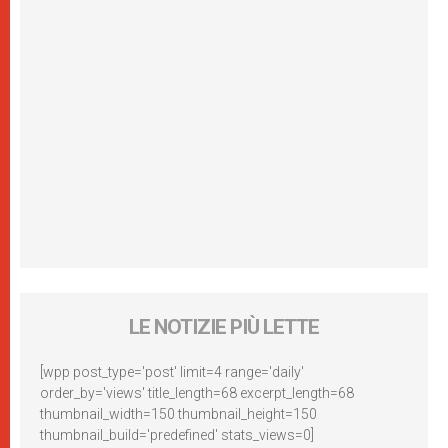
LE NOTIZIE PIÙ LETTE
[wpp post_type='post' limit=4 range='daily'
order_by='views' title_length=68 excerpt_length=68
thumbnail_width=150 thumbnail_height=150
thumbnail_build='predefined' stats_views=0]