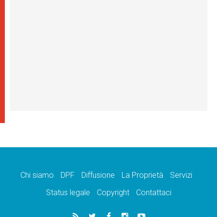
Chi siamo
DPF
Diffusione
La Proprietà
Servizi
Status legale
Copyright
Contattaci