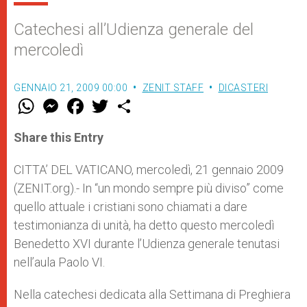
Catechesi all’Udienza generale del
mercoledì
GENNAIO 21, 2009 00:00
ZENIT STAFF
DICASTERI
W
M
F
T
S
h
e
a
w
h
a
s
c
i
a
t
s
e
t
r
Share this Entry
s
e
b
t
e
A
n
o
e
p
g
o
r
CITTA’ DEL VATICANO, mercoledì, 21 gennaio 2009
p
e
k
(ZENIT.org).- In “un mondo sempre più diviso” come
r
quello attuale i cristiani sono chiamati a dare
testimonianza di unità, ha detto questo mercoledì
Benedetto XVI durante l’Udienza generale tenutasi
nell’aula Paolo VI.
Nella catechesi dedicata alla Settimana di Preghiera