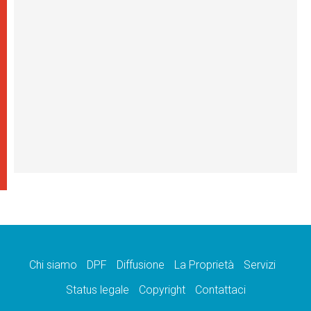
Chi siamo
DPF
Diffusione
La Proprietà
Servizi
Status legale
Copyright
Contattaci