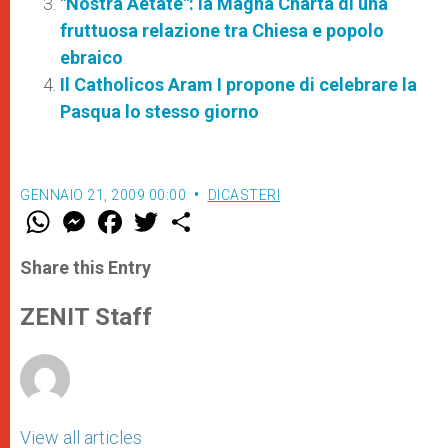
"Nostra Aetate": la Magna Charta di una
fruttuosa relazione tra Chiesa e popolo
ebraico
Il Catholicos Aram I propone di celebrare la
Pasqua lo stesso giorno
GENNAIO 21, 2009 00:00
DICASTERI
W
M
F
T
S
h
e
a
w
h
a
s
c
i
a
t
s
e
t
r
Share this Entry
s
e
b
t
e
A
n
o
e
p
g
o
r
ZENIT Staff
p
e
k
r
View all articles