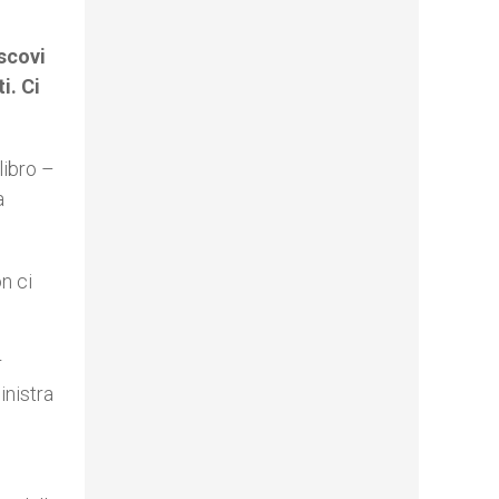
escovi
i. Ci
libro –
a
n ci
r
inistra