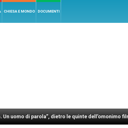
A
CHIESA E MONDO
DOCUMENTI
parola”, dietro le quinte dell’omonimo film di Wim We