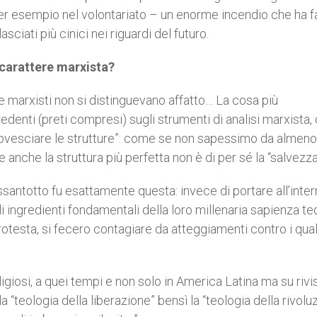
per esempio nel volontariato – un enorme incendio che ha f
lasciati più cinici nei riguardi del futuro.
 carattere marxista?
i e marxisti non si distinguevano affatto… La cosa più
redenti (preti compresi) sugli strumenti di analisi marxista, 
“rovesciare le strutture”: come se non sapessimo da almeno
e anche la struttura più perfetta non è di per sé la “salvezz
ssantotto fu esattamente questa: invece di portare all’inter
ingredienti fondamentali della loro millenaria sapienza te
otesta, si fecero contagiare da atteggiamenti contro i quali
eligiosi, a quei tempi e non solo in America Latina ma su rivi
 “teologia della liberazione” bensì la “teologia della rivolu