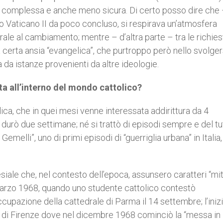
 più complessa e anche meno sicura. Di certo posso dire che
io Vaticano II da poco concluso, si respirava un’atmosfera
ale al cambiamento; mentre – d’altra parte – tra le richies
certa ansia “evangelica”, che purtroppo però nello svolger
a da istanze provenienti da altre ideologie.
lta all’interno del mondo cattolico?
lica, che in quei mesi venne interessata addirittura da 4
) durò due settimane; né si trattò di episodi sempre e del tu
Gemelli”, uno di primi episodi di “guerriglia urbana” in Italia,
siale che, nel contesto dell’epoca, assunsero caratteri “mitic
 marzo 1968, quando uno studente cattolico contestò
ccupazione della cattedrale di Parma il 14 settembre; l’inizi
ico di Firenze dove nel dicembre 1968 cominciò la “messa in