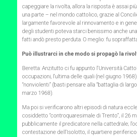
capeggiare la rivolta, allora la risposta è assai
una parte – nel mondo cattolico, grazie al Concil
largamente favorevole al rinnovamento e in gener
degli studenti poteva starci benissimo anche una 
fatti andò presto perduta. O meglio: fu sopraffatt
Può illustrarci in che modo si propagò la rivo
Beretta: Anzitutto ci fu appunto l’Università Catto
occupazioni, l’ultima delle quali (nel giugno 1968
“nonviolenti” (basti pensare alla “battaglia di largo 
marzo 1968).
Ma poi si verificarono altri episodi di natura eccle
cosiddetto “controquaresimale di Trento”, il 26
pubblicamente il predicatore nella cattedrale; l’o
contestazione dell’Isolotto, il quartiere perifer