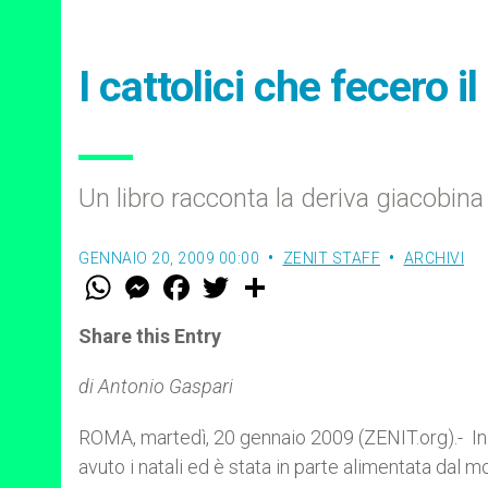
I cattolici che fecero il
Un libro racconta la deriva giacobina
GENNAIO 20, 2009 00:00
ZENIT STAFF
ARCHIVI
W
M
F
T
S
h
e
a
w
h
a
s
c
i
a
t
s
e
t
r
Share this Entry
s
e
b
t
e
A
n
o
e
p
g
o
r
di Antonio Gaspari
p
e
k
r
ROMA, martedì, 20 gennaio 2009 (ZENIT.org).- In I
avuto i natali ed è stata in parte alimentata dal m