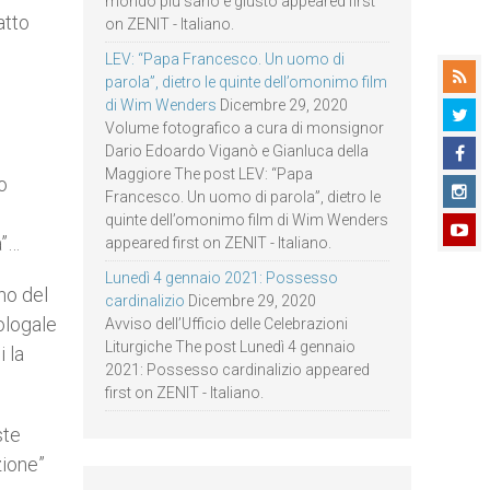
mondo più sano e giusto appeared first
atto
on ZENIT - Italiano.
LEV: “Papa Francesco. Un uomo di
parola”, dietro le quinte dell’omonimo film
di Wim Wenders
Dicembre 29, 2020
Volume fotografico a cura di monsignor
Dario Edoardo Viganò e Gianluca della
Maggiore The post LEV: “Papa
o
Francesco. Un uomo di parola”, dietro le
quinte dell’omonimo film di Wim Wenders
a”…
appeared first on ZENIT - Italiano.
Lunedì 4 gennaio 2021: Possesso
no del
cardinalizio
Dicembre 29, 2020
ologale
Avviso dell’Ufficio delle Celebrazioni
Liturgiche The post Lunedì 4 gennaio
 la
2021: Possesso cardinalizio appeared
first on ZENIT - Italiano.
ste
zione”