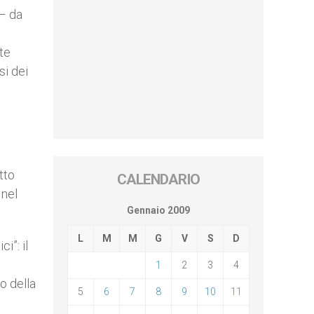
 – da
te
si dei
tto
CALENDARIO
 nel
Gennaio 2009
L
M
M
G
V
S
D
i”: il
1
2
3
4
o della
5
6
7
8
9
10
11