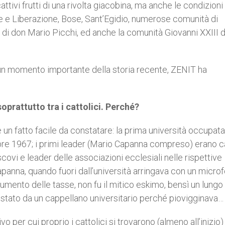
attivi frutti di una rivolta giacobina, ma anche le condizioni
e Li­berazione, Bose, Sant’Egidio, nu­merose comunità di
 di don Mario Picchi, ed anche la comunità Giovanni XXIII d
 un momento importante della storia recente, ZENIT ha
 soprattutto tra i cattolici. Perché?
o è un fatto facile da constatare: la prima università occupata
embre 1967; i primi leader (Mario Capanna compreso) erano ca
covi e leader delle associazioni ecclesiali nelle rispettive
apanna, quando fuori dall’università arringava con un microf
umento delle tasse, non fu il mitico eskimo, bensì un lungo
estato da un cappellano universitario perché piovigginava…
per cui proprio i cattolici si trovarono (almeno all’inizio)