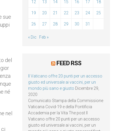
12
13
14
15
16
17
18
19
20
21
22
23
24
25
le sue
ruppi
26
27
28
29
30
31
« Dic
Feb »
to del
FEED RSS
ggior
 senza
Il Vaticano offre 20 punti per un accesso
giusto ed universale ai vaccini, per un
unque
mondo più sano e giusto
Dicembre 29,
ne né
2020
Comunicato Stampa della Commissione
Vaticana Covid-19 e della Pontificia
he nel
Accademia per la Vita The post Il
Vaticano offre 20 punti per un accesso
o
giusto ed universale ai vaccini, per un
 ci