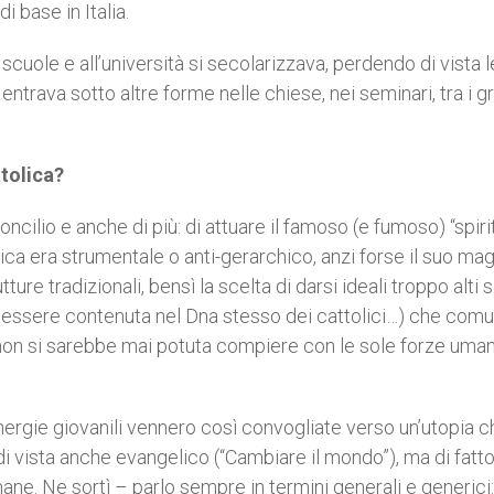
i base in Italia.
scuole e all’università si secolarizzava, perdendo di vista 
d entrava sotto altre forme nelle chiese, nei seminari, tra i g
ttolica?
oncilio e anche di più: di attuare il famoso (e fumoso) “spiri
ica era strumentale o anti-gerarchico, anzi forse il suo ma
tture tradizionali, bensì la scelta di darsi ideali troppo alti
 essere contenuta nel Dna stesso dei cattolici…) che com
ne” non si sarebbe mai potuta compiere con le sole forze uma
energie giovanili vennero così convogliate verso un’utopia c
di vista anche evangelico (“Cambiare il mondo”), ma di fatt
 umane. Ne sortì – parlo sempre in termini generali e generici: