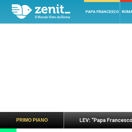
PAPA FRANCESCO
ROM
ano e giusto
LEV: “Papa Francesco. Un uomo di 
PRIMO PIANO