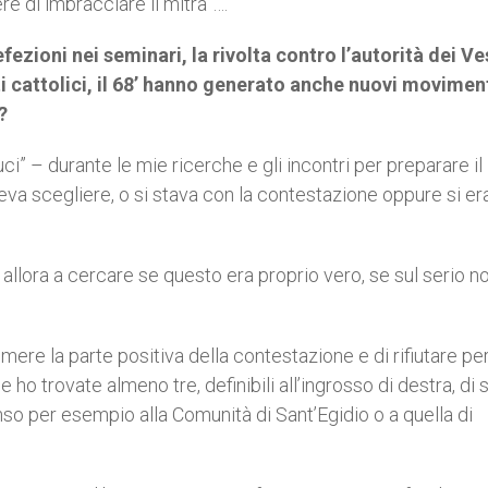
re di imbracciare il mitra”….
fezioni nei seminari, la rivolta contro l’autorità dei V
i cattolici, il 68’ hanno generato anche nuovi moviment
?
ci” – durante le mie ricerche e gli incontri per preparare il 
va scegliere, o si stava con la contestazione oppure si er
llora a cercare se questo era proprio vero, se sul serio no
re la parte positiva della contestazione e di rifiutare pe
o trovate almeno tre, definibili all’ingrosso di destra, di s
enso per esempio alla Comunità di Sant’Egidio o a quella di