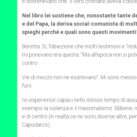
e sostenevano che “il vero cristiano aveva il dove
Nel libro lei sostiene che, nonostante tante de
e del Papa, la deriva social-comunista di molt
spieghi perché e quali sono questi movimenti
Beretta: Sì, l’obiezione che molti testimoni e “redu
mi ponevano era questa: “Ma all’epoca non si pote
contro.
Vie di mezzo non ne esistevano”. Mi sono messo a
furo
no esperienze capaci nello stesso tempo di assume
esempio la violenza e il massimalismo. Ebbene, ne h
e di centro (in realtà ce ne sono diverse altre, p
Capodarco).