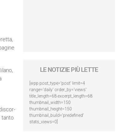
retta,
 pagine
LE NOTIZIE PIÙ LETTE
ilano,
a
[wpp post_type='post' limit=4
range='daily' order_by='views'
title_length=68 excerpt_length=68
thumbnail_width=150
discor­
thumbnail_height=150
thumbnail_build='predefined'
u tanto
stats_views=0]