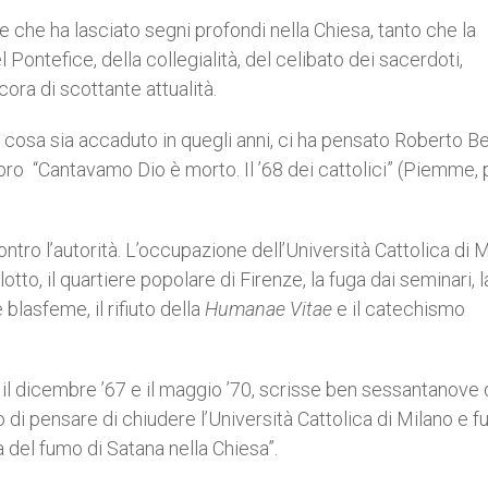
 che ha lasciato segni profondi nella Chiesa, tanto che la
 Pontefice, della collegialità, del celibato dei sacerdoti,
ora di scottante attualità.
di cosa sia accaduto in quegli anni, ci ha pensato Roberto Be
ibro “Cantavamo Dio è morto. Il ’68 dei catto­lici” (Piemme,
ntro l’autorità. L’occupazione dell’Università Cattolica di M
tto, il quartiere popolare di Firenze, la fuga dai seminari, l
 blasfeme, il rifiuto della
Humanae Vitae
e il catechismo
ra il dicembre ’67 e il maggio ’70, scrisse ben sessantanove 
o di pensare di chiudere l’Università Cattolica di Milano e f
del fumo di Satana nella Chiesa”.