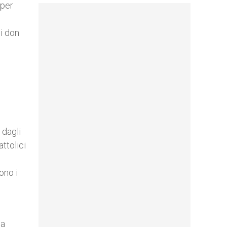
 per
i don
 dagli
ttolici
ono i
 a