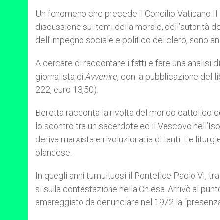
Un fenomeno che precede il Concilio Vaticano II e
discussione sui temi della morale, dell’autorità del
dell’impegno sociale e politico del clero, sono anc
A cercare di raccontare i fatti e fare una analisi 
giornalista di
Avvenire
, con la pubblicazione del l
222, euro 13,50).
Beretta racconta la rivolta del mondo cattolico co
lo scontro tra un sacerdote ed il Vescovo nell’Isolo
deriva marxista e rivoluzionaria di tanti. Le liturgie
olandese.
In quegli anni tumultuosi il Pontefice Paolo VI, t
si sulla contestazione nella Chiesa. Arrivò al punt
amareggiato da denunciare nel 1972 la “presenza 