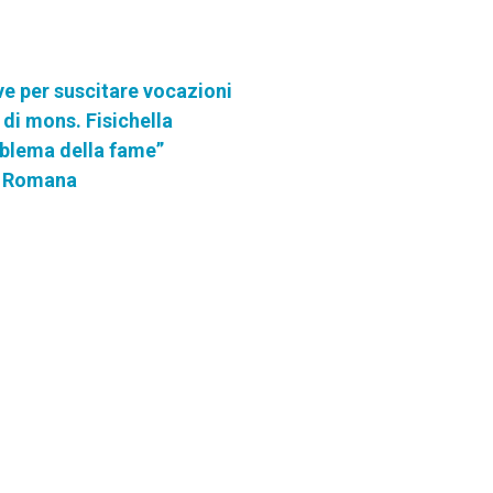
ve per suscitare vocazioni
 di mons. Fisichella
roblema della fame”
ia Romana