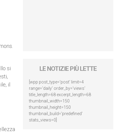
 mons.
lo si
LE NOTIZIE PIÙ LETTE
sti,
[wpp post_type='post' limit=4
e, il
range='daily' order_by='views'
title_length=68 excerpt_length=68
thumbnail_width=150
thumbnail_height=150
thumbnail_build='predefined'
stats_views=0]
ellezza