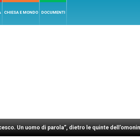
A
CHIESA E MONDO
DOCUMENTI
mo di parola”, dietro le quinte dell’omonimo film di 