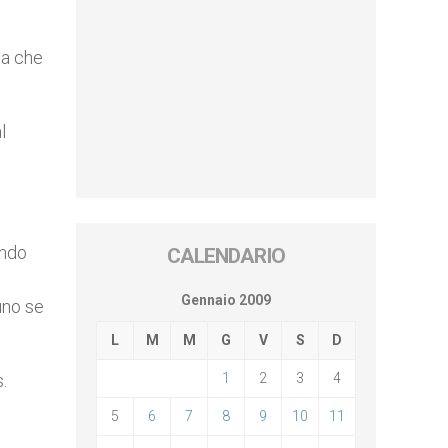
na che
l
ando
CALENDARIO
l
Gennaio 2009
uno se
L
M
M
G
V
S
D
.
1
2
3
4
5
6
7
8
9
10
11