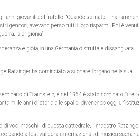
gli anni giovanili del fratello: “Quando sei nato – ha ramme
stri genitori, avevano perso tutti i loro risparmi. Poi è venut
uerra, la prigionia”.
 speranza e gioia, in una Germania distrutta e dissanguata,
rge Ratzinger ha cominciato a suonare l’organo nella sua
 seminario di Traunstein, e nel 1964 è stato nominato Dirett
ta mille anni di storia alle spalle, divenendo oggi un’istitu
o di voci maschili di questa cattedrale, il maestro Ratzinge
rtecipando a festival corali internazionali di musica sacra ne