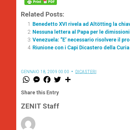
Related Posts:
Benedetto XVI rivela ad Altötting la chia
Nessuna lettera al Papa per le dimissioni
Venezuela: “E’ necessario risolvere il p
Riunione con i Capi Dicastero della Cur
GENNAIO 18, 2009 00:00
DICASTERI
W
M
F
T
S
h
e
a
w
h
a
s
c
i
a
t
s
e
t
r
Share this Entry
s
e
b
t
e
A
n
o
e
p
g
o
r
ZENIT Staff
p
e
k
r