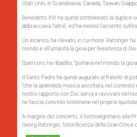
Stati Uniti, in Scandinavia, Canada, Taiwan, Giappo
Benedetto XVI ha quindi sottolineato la duplice v
abbracciava l’altra”, ed ha messo l’accento sull
Un incarico, ha rilevato, in cui mons. Ratzinger 
mondo e all’umanità la gioia per l’esistenza di Dio
Quel coro, ha ribadito, “portava nel mondo la gioia 
Il Santo Padre ha quindi augurato al fratello di p
“che la splendida musica ascoltata, nel contesto u
nostro rapporto con Dio; serva a ravvivare nel no
ne faccia convinto testimone nel proprio quotidia
A margine del concerto, il Sottosegretario alla P
Georg Ratzinger, l’onorificenza della Gran Croce d