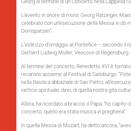
Georg al termine di un Concerto nella Cappella S
L’evento in onore di mons. Georg Ratzinger, Maes
celebrato con un’esecuzione della Messa in do m
Domspatzen”.
L’indirizzo d’omaggio al Pontefice – secondo il r
Gerhard Ludwig Müller, Vescovo di Regensburg.
Al termine del concerto, Benedetto XVI è tornato 
recarono assieme al Festival di Salisburgo: “Pote
nella Basilica abbaziale di San Pietro, all’esecu
vertice spirituale, direi, di quella nostra gita cultur
Allora, ha ricordato a braccio il Papa, “ho capit
concerto: quello era stata musica in preghiera”.
In quella Messa di Mozart, ha detto ancora, “ave