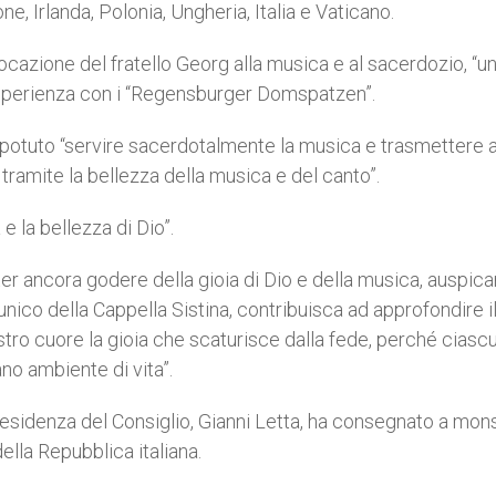
ne, Irlanda, Polonia, Ungheria, Italia e Vaticano.
ocazione del fratello Georg alla musica e al sacerdozio, “u
’esperienza con i “Regensburger Domspatzen”.
ha potuto “servire sacerdotalmente la musica e trasmettere a
 tramite la bellezza della musica e del canto”.
e la bellezza di Dio”.
oter ancora godere della gioia di Dio e della musica, auspic
nico della Cappella Sistina, contribuisca ad approfondire i
stro cuore la gioia che scaturisce dalla fede, perché ciasc
no ambiente di vita”.
residenza del Consiglio, Gianni Letta, ha consegnato a mons
ella Repubblica italiana.