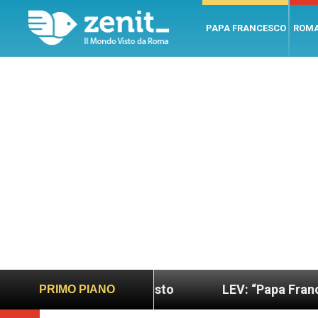
PAPA FRANCESCO
ROM
o più sano e giusto
LEV: “Papa Francesco. Un uo
PRIMO PIANO