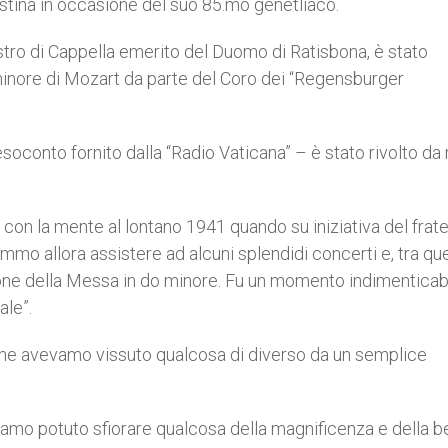
istina in occasione del suo 85.mo genetliaco.
tro di Cappella emerito del Duomo di Ratisbona, è stato
inore di Mozart da parte del Coro dei “Regensburger
esoconto fornito dalla “Radio Vaticana” – è stato rivolto da
con la mente al lontano 1941 quando su iniziativa del fratel
mmo allora assistere ad alcuni splendidi concerti e, tra que
zione della Messa in do minore. Fu un momento indimenticabil
ale”.
o che avevamo vissuto qualcosa di diverso da un semplice
vamo potuto sfiorare qualcosa della magnificenza e della b