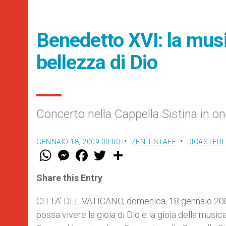
Benedetto XVI: la mus
bellezza di Dio
Concerto nella Cappella Sistina in on
GENNAIO 18, 2009 00:00
ZENIT STAFF
DICASTERI
W
M
F
T
S
h
e
a
w
h
a
s
c
i
a
t
s
e
t
r
Share this Entry
s
e
b
t
e
A
n
o
e
p
g
o
r
CITTA’ DEL VATICANO, domenica, 18 gennaio 2009 (Z
p
e
k
possa vivere la gioia di Dio e la gioia della musica
r