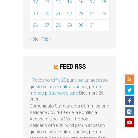
12
13
14
15
16
17
18
19
20
21
22
23
24
25
26
27
28
29
30
31
« Dic
Feb »
FEED RSS
Il Vaticano offre 20 punti per un accesso
giusto ed universale ai vaccini, per un
mondo più sano e giusto
Dicembre 29,
2020
Comunicato Stampa della Commissione
Vaticana Covid-19 e della Pontificia
Accademia per la Vita The post Il
Vaticano offre 20 punti per un accesso
giusto ed universale ai vaccini, per un