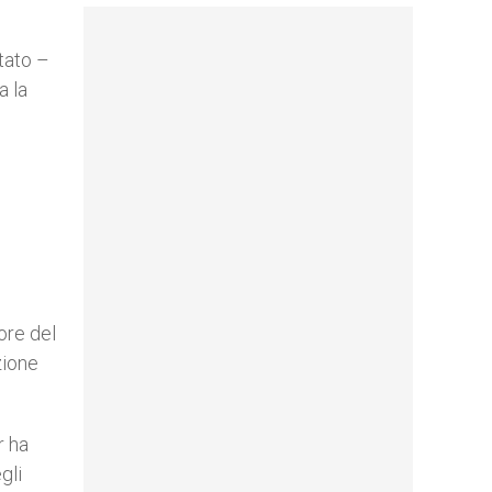
ntato –
a la
ore del
zione
r ha
gli