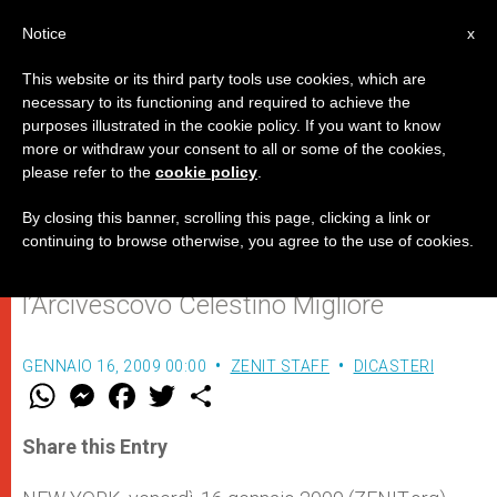
IT
Notice
x
This website or its third party tools use cookies, which are
necessary to its functioning and required to achieve the
purposes illustrated in the cookie policy. If you want to know
Le vittime civili non sono “solo un
more or withdraw your consent to all or some of the cookies,
please refer to the
cookie policy
.
effetto collaterale della guerra”
By closing this banner, scrolling this page, clicking a link or
continuing to browse otherwise, you agree to the use of cookies.
Un fenomeno in aumento, denuncia
l’Arcivescovo Celestino Migliore
GENNAIO 16, 2009 00:00
ZENIT STAFF
DICASTERI
W
M
F
T
S
h
e
a
w
h
a
s
c
i
a
t
s
e
t
r
Share this Entry
s
e
b
t
e
A
n
o
e
p
g
o
r