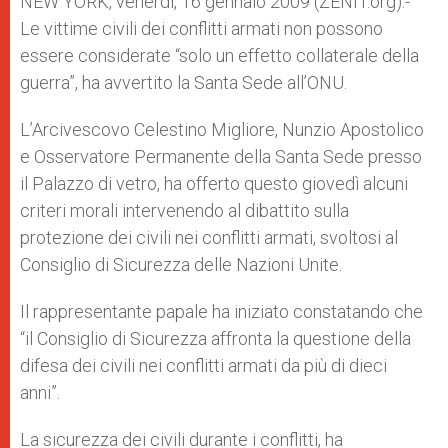
NEW YORK, venerdì, 16 gennaio 2009 (ZENIT.org).-
p
e
k
Le vittime civili dei conflitti armati non possono
r
essere considerate “solo un effetto collaterale della
guerra”, ha avvertito la Santa Sede all’ONU.
L’Arcivescovo Celestino Migliore, Nunzio Apostolico
e Osservatore Permanente della Santa Sede presso
il Palazzo di vetro, ha offerto questo giovedì alcuni
criteri morali intervenendo al dibattito sulla
protezione dei civili nei conflitti armati, svoltosi al
Consiglio di Sicurezza delle Nazioni Unite.
Il rappresentante papale ha iniziato constatando che
“il Consiglio di Sicurezza affronta la questione della
difesa dei civili nei conflitti armati da più di dieci
anni”.
La sicurezza dei civili durante i conflitti, ha