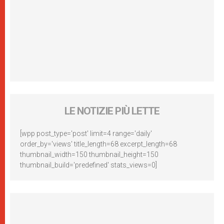
LE NOTIZIE PIÙ LETTE
[wpp post_type='post' limit=4 range='daily'
order_by='views' title_length=68 excerpt_length=68
thumbnail_width=150 thumbnail_height=150
thumbnail_build='predefined' stats_views=0]