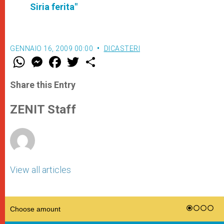
Siria ferita"
GENNAIO 16, 2009 00:00
DICASTERI
W
M
F
T
S
h
e
a
w
h
a
s
c
i
a
t
s
e
t
r
Share this Entry
s
e
b
t
e
A
n
o
e
p
g
o
r
ZENIT Staff
p
e
k
r
View all articles