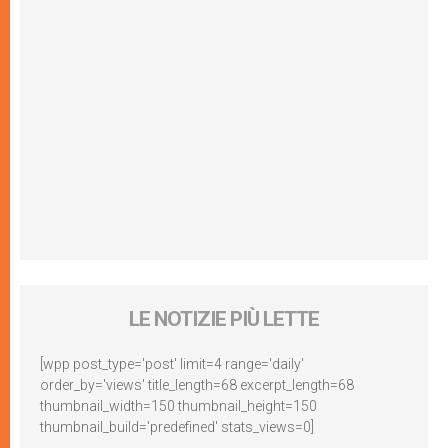
LE NOTIZIE PIÙ LETTE
[wpp post_type='post' limit=4 range='daily'
order_by='views' title_length=68 excerpt_length=68
thumbnail_width=150 thumbnail_height=150
thumbnail_build='predefined' stats_views=0]