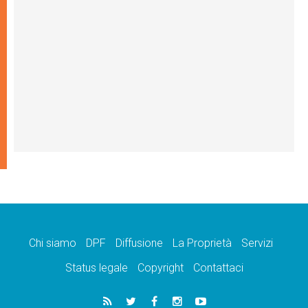
Chi siamo
DPF
Diffusione
La Proprietà
Servizi
Status legale
Copyright
Contattaci