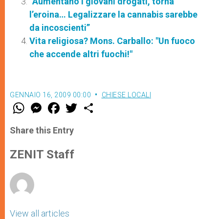
“Aumentano i giovani drogati, torna
l’eroina… Legalizzare la cannabis sarebbe
da incoscienti”
Vita religiosa? Mons. Carballo: "Un fuoco
che accende altri fuochi!"
GENNAIO 16, 2009 00:00
CHIESE LOCALI
W
M
F
T
S
h
e
a
w
h
a
s
c
i
a
t
s
e
t
r
Share this Entry
s
e
b
t
e
A
n
o
e
p
g
o
r
ZENIT Staff
p
e
k
r
View all articles