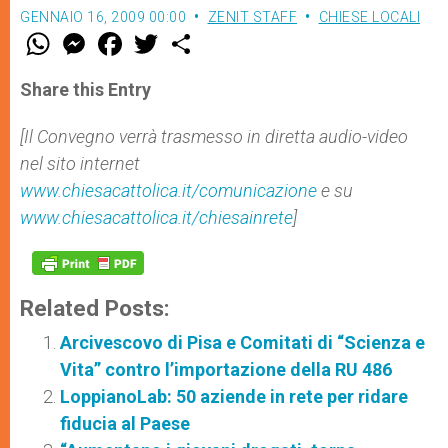
GENNAIO 16, 2009 00:00
ZENIT STAFF
CHIESE LOCALI
W
M
F
T
S
h
e
a
w
h
a
s
c
i
a
t
s
e
t
r
Share this Entry
s
e
b
t
e
A
n
o
e
p
g
o
r
[Il Convegno verrà trasmesso in diretta audio-video
p
e
k
nel sito internet
r
www.chiesacattolica.it/comunicazione
e su
www.chiesacattolica.it/chiesainrete
]
Related Posts:
Arcivescovo di Pisa e Comitati di “Scienza e
Vita” contro l’importazione della RU 486
LoppianoLab: 50 aziende in rete per ridare
fiducia al Paese