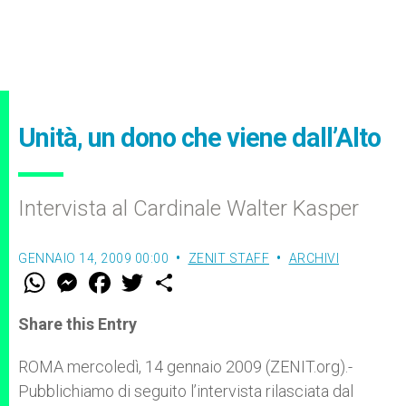
Unità, un dono che viene dall’Alto
Intervista al Cardinale Walter Kasper
GENNAIO 14, 2009 00:00
ZENIT STAFF
ARCHIVI
W
M
F
T
S
h
e
a
w
h
a
s
c
i
a
t
s
e
t
r
Share this Entry
s
e
b
t
e
A
n
o
e
p
g
o
r
ROMA mercoledì, 14 gennaio 2009 (ZENIT.org).-
p
e
k
Pubblichiamo di seguito l’intervista rilasciata dal
r