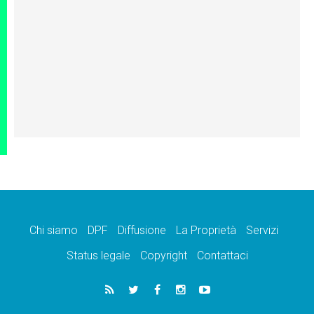
Chi siamo
DPF
Diffusione
La Proprietà
Servizi
Status legale
Copyright
Contattaci