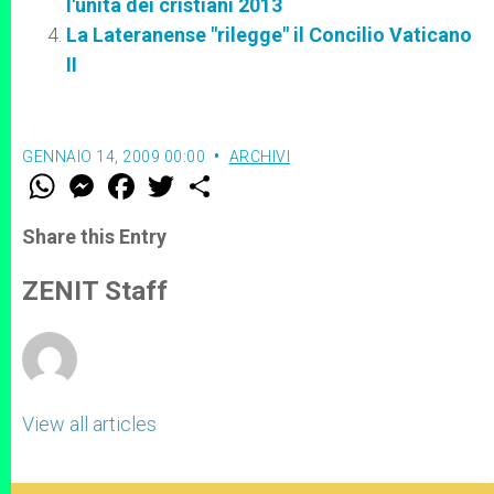
l'unità dei cristiani 2013
La Lateranense "rilegge" il Concilio Vaticano
II
GENNAIO 14, 2009 00:00
ARCHIVI
W
M
F
T
S
h
e
a
w
h
a
s
c
i
a
t
s
e
t
r
Share this Entry
s
e
b
t
e
A
n
o
e
p
g
o
r
ZENIT Staff
p
e
k
r
View all articles