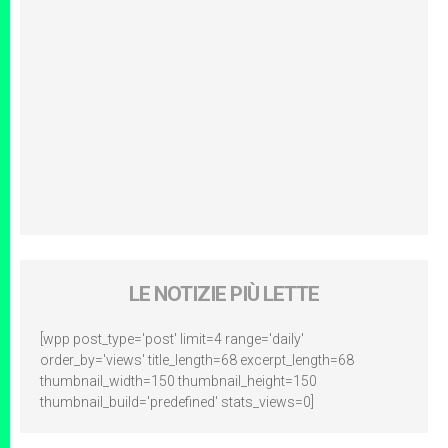
LE NOTIZIE PIÙ LETTE
[wpp post_type='post' limit=4 range='daily'
order_by='views' title_length=68 excerpt_length=68
thumbnail_width=150 thumbnail_height=150
thumbnail_build='predefined' stats_views=0]