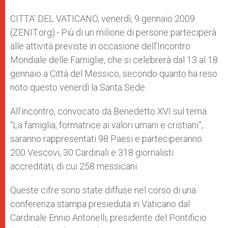
A
n
o
e
p
g
o
r
CITTA’ DEL VATICANO, venerdì, 9 gennaio 2009
p
e
k
(ZENIT.org).- Più di un milione di persone parteciperà
r
alle attività previste in occasione dell’Incontro
Mondiale delle Famiglie, che si celebrerà dal 13 al 18
gennaio a Città del Messico, secondo quanto ha reso
noto questo venerdì la Santa Sede.
All’incontro, convocato da Benedetto XVI sul tema
“La famiglia, formatrice ai valori umani e cristiani”,
saranno rappresentati 98 Paesi e parteciperanno
200 Vescovi, 30 Cardinali e 318 giornalisti
accreditati, di cui 258 messicani.
Queste cifre sono state diffuse nel corso di una
conferenza stampa presieduta in Vaticano dal
Cardinale Ennio Antonelli, presidente del Pontificio