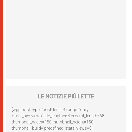
LE NOTIZIE PIÙ LETTE
[wpp post_type='post' limit=4 range='daily'
order_by='views' title_length=68 excerpt_length=68
thumbnail_width=150 thumbnail_height=150
thumbnail_build='predefined' stats_views=0]