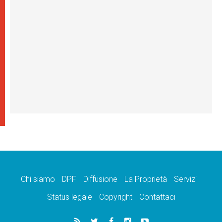
Chi siamo
DPF
Diffusione
La Proprietà
Servizi
Status legale
Copyright
Contattaci