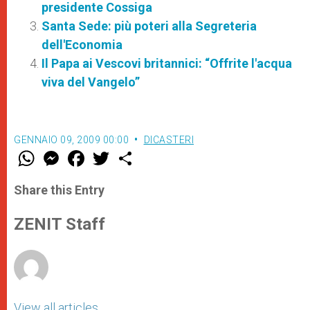
presidente Cossiga
Santa Sede: più poteri alla Segreteria
dell'Economia
Il Papa ai Vescovi britannici: “Offrite l'acqua
viva del Vangelo”
GENNAIO 09, 2009 00:00
DICASTERI
W
M
F
T
S
h
e
a
w
h
a
s
c
i
a
t
s
e
t
r
Share this Entry
s
e
b
t
e
A
n
o
e
p
g
o
r
ZENIT Staff
p
e
k
r
View all articles