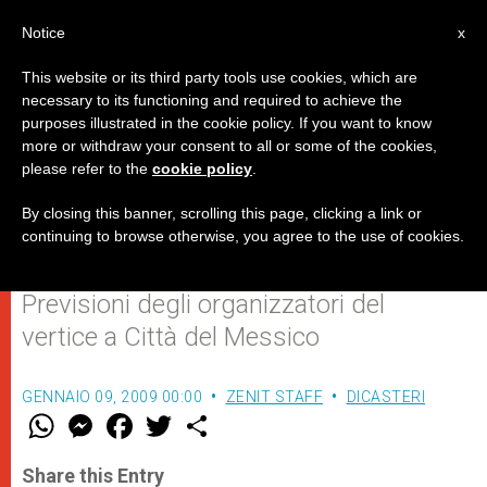
IT
Notice
x
This website or its third party tools use cookies, which are
necessary to its functioning and required to achieve the
purposes illustrated in the cookie policy. If you want to know
Più di un milione di persone
more or withdraw your consent to all or some of the cookies,
please refer to the
cookie policy
.
all'Incontro Mondiale delle
Famiglie
By closing this banner, scrolling this page, clicking a link or
continuing to browse otherwise, you agree to the use of cookies.
Previsioni degli organizzatori del
vertice a Città del Messico
GENNAIO 09, 2009 00:00
ZENIT STAFF
DICASTERI
W
M
F
T
S
h
e
a
w
h
a
s
c
i
a
t
s
e
t
r
Share this Entry
s
e
b
t
e