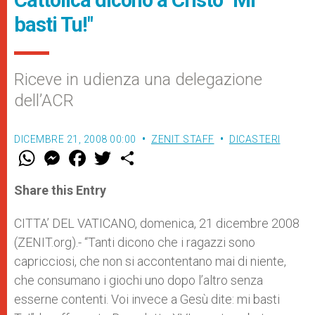
Cattolica dicono a Cristo "Mi
basti Tu!"
Riceve in udienza una delegazione
dell’ACR
DICEMBRE 21, 2008 00:00
ZENIT STAFF
DICASTERI
W
M
F
T
S
h
e
a
w
h
a
s
c
i
a
t
s
e
t
r
Share this Entry
s
e
b
t
e
A
n
o
e
p
g
o
r
CITTA’ DEL VATICANO, domenica, 21 dicembre 2008
p
e
k
(ZENIT.org).- “Tanti dicono che i ragazzi sono
r
capricciosi, che non si accontentano mai di niente,
che consumano i giochi uno dopo l’altro senza
esserne contenti. Voi invece a Gesù dite: mi basti