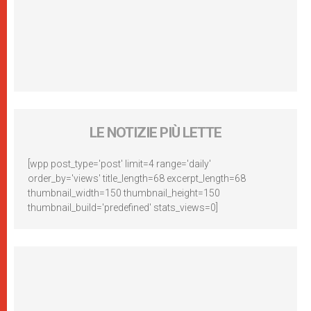
LE NOTIZIE PIÙ LETTE
[wpp post_type='post' limit=4 range='daily'
order_by='views' title_length=68 excerpt_length=68
thumbnail_width=150 thumbnail_height=150
thumbnail_build='predefined' stats_views=0]