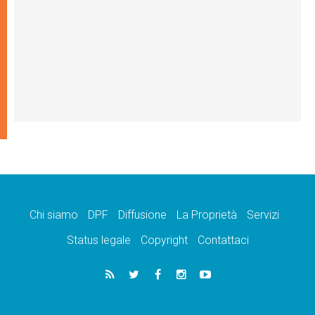
Chi siamo
DPF
Diffusione
La Proprietà
Servizi
Status legale
Copyright
Contattaci