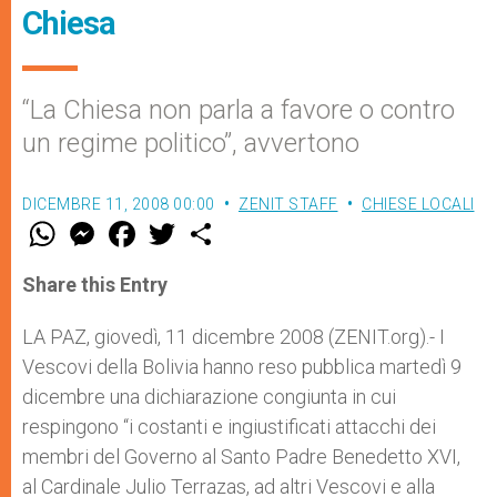
Chiesa
“La Chiesa non parla a favore o contro
un regime politico”, avvertono
DICEMBRE 11, 2008 00:00
ZENIT STAFF
CHIESE LOCALI
W
M
F
T
S
h
e
a
w
h
a
s
c
i
a
t
s
e
t
r
Share this Entry
s
e
b
t
e
A
n
o
e
p
g
o
r
LA PAZ, giovedì, 11 dicembre 2008 (ZENIT.org).- I
p
e
k
Vescovi della Bolivia hanno reso pubblica martedì 9
r
dicembre una dichiarazione congiunta in cui
respingono “i costanti e ingiustificati attacchi dei
membri del Governo al Santo Padre Benedetto XVI,
al Cardinale Julio Terrazas, ad altri Vescovi e alla