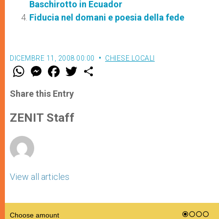
Baschirotto in Ecuador
Fiducia nel domani e poesia della fede
DICEMBRE 11, 2008 00:00
CHIESE LOCALI
W
M
F
T
S
h
e
a
w
h
a
s
c
i
a
t
s
e
t
r
Share this Entry
s
e
b
t
e
A
n
o
e
p
g
o
r
ZENIT Staff
p
e
k
r
View all articles