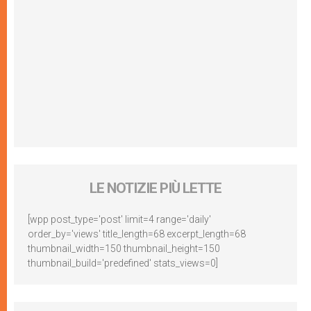
LE NOTIZIE PIÙ LETTE
[wpp post_type='post' limit=4 range='daily'
order_by='views' title_length=68 excerpt_length=68
thumbnail_width=150 thumbnail_height=150
thumbnail_build='predefined' stats_views=0]