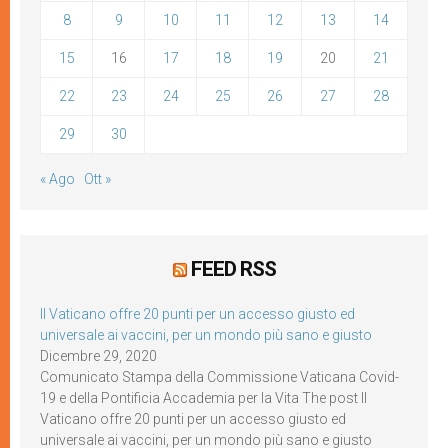
8
9
10
11
12
13
14
15
16
17
18
19
20
21
22
23
24
25
26
27
28
29
30
« Ago
Ott »
FEED RSS
Il Vaticano offre 20 punti per un accesso giusto ed
universale ai vaccini, per un mondo più sano e giusto
Dicembre 29, 2020
Comunicato Stampa della Commissione Vaticana Covid-
19 e della Pontificia Accademia per la Vita The post Il
Vaticano offre 20 punti per un accesso giusto ed
universale ai vaccini, per un mondo più sano e giusto