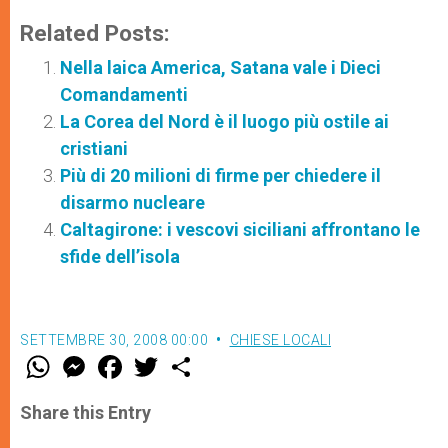
Related Posts:
Nella laica America, Satana vale i Dieci
Comandamenti
La Corea del Nord è il luogo più ostile ai
cristiani
Più di 20 milioni di firme per chiedere il
disarmo nucleare
Caltagirone: i vescovi siciliani affrontano le
sfide dell’isola
SETTEMBRE 30, 2008 00:00
CHIESE LOCALI
W
M
F
T
S
h
e
a
w
h
a
s
c
i
a
t
s
e
t
r
Share this Entry
s
e
b
t
e
A
n
o
e