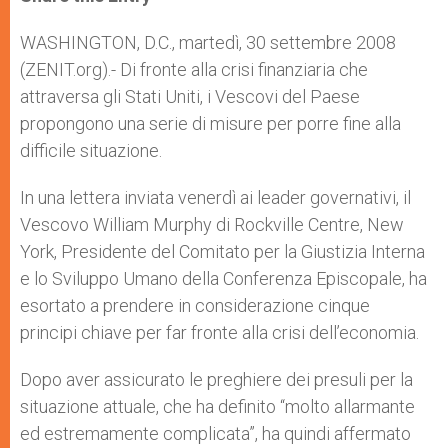
s
e
b
t
e
A
n
o
e
p
g
o
r
WASHINGTON, D.C., martedì, 30 settembre 2008
p
e
k
(ZENIT.org).- Di fronte alla crisi finanziaria che
r
attraversa gli Stati Uniti, i Vescovi del Paese
propongono una serie di misure per porre fine alla
difficile situazione.
In una lettera inviata venerdì ai leader governativi, il
Vescovo William Murphy di Rockville Centre, New
York, Presidente del Comitato per la Giustizia Interna
e lo Sviluppo Umano della Conferenza Episcopale, ha
esortato a prendere in considerazione cinque
principi chiave per far fronte alla crisi dell’economia.
Dopo aver assicurato le preghiere dei presuli per la
situazione attuale, che ha definito “molto allarmante
ed estremamente complicata”, ha quindi affermato