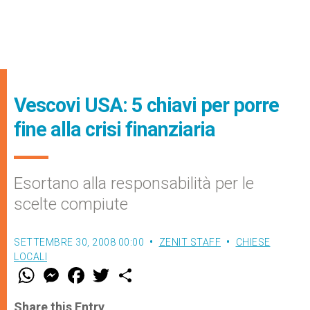
Vescovi USA: 5 chiavi per porre
fine alla crisi finanziaria
Esortano alla responsabilità per le
scelte compiute
SETTEMBRE 30, 2008 00:00
ZENIT STAFF
CHIESE
LOCALI
W
M
F
T
S
h
e
a
w
h
a
s
c
i
a
t
s
e
t
r
Share this Entry