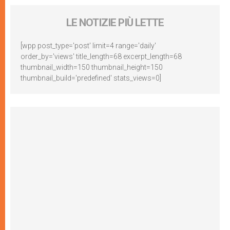
LE NOTIZIE PIÙ LETTE
[wpp post_type='post' limit=4 range='daily'
order_by='views' title_length=68 excerpt_length=68
thumbnail_width=150 thumbnail_height=150
thumbnail_build='predefined' stats_views=0]