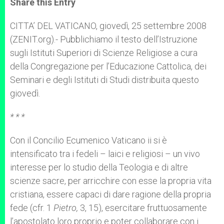
Share this Entry
s
e
b
t
e
A
n
o
e
p
g
o
r
CITTA’ DEL VATICANO, giovedì, 25 settembre 2008
p
e
k
(ZENIT.org).- Pubblichiamo il testo dell’Istruzione
r
sugli Istituti Superiori di Scienze Religiose a cura
della Congregazione per l’Educazione Cattolica, dei
Seminari e degli Istituti di Studi distribuita questo
giovedì.
* * *
Con il Concilio Ecumenico Vaticano ii si è
intensificato tra i fedeli – laici e religiosi – un vivo
interesse per lo studio della Teologia e di altre
scienze sacre, per arricchire con esse la propria vita
cristiana, essere capaci di dare ragione della propria
fede (cfr. 1
Pietro,
3, 15), esercitare fruttuosamente
l’apostolato loro proprio e poter collaborare con i