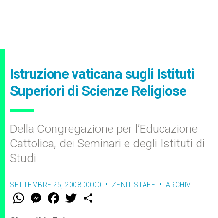
Istruzione vaticana sugli Istituti
Superiori di Scienze Religiose
Della Congregazione per l’Educazione
Cattolica, dei Seminari e degli Istituti di
Studi
SETTEMBRE 25, 2008 00:00
ZENIT STAFF
ARCHIVI
W
M
F
T
S
h
e
a
w
h
a
s
c
i
a
t
s
e
t
r