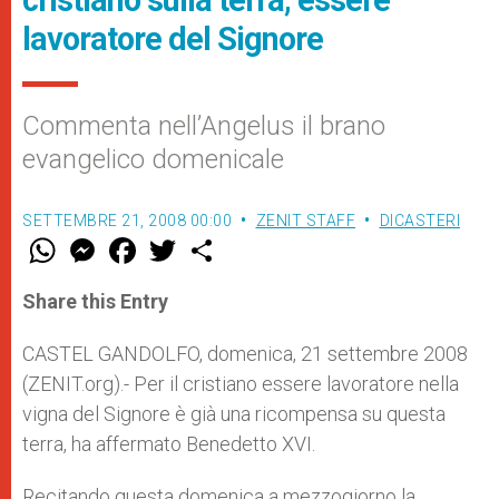
cristiano sulla terra, essere
lavoratore del Signore
Commenta nell’Angelus il brano
evangelico domenicale
SETTEMBRE 21, 2008 00:00
ZENIT STAFF
DICASTERI
W
M
F
T
S
h
e
a
w
h
a
s
c
i
a
t
s
e
t
r
Share this Entry
s
e
b
t
e
A
n
o
e
p
g
o
r
CASTEL GANDOLFO, domenica, 21 settembre 2008
p
e
k
(ZENIT.org).- Per il cristiano essere lavoratore nella
r
vigna del Signore è già una ricompensa su questa
terra, ha affermato Benedetto XVI.
Recitando questa domenica a mezzogiorno la