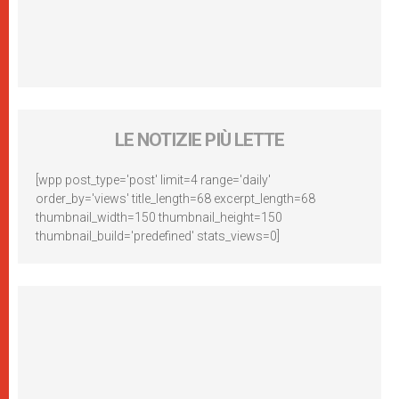
LE NOTIZIE PIÙ LETTE
[wpp post_type='post' limit=4 range='daily'
order_by='views' title_length=68 excerpt_length=68
thumbnail_width=150 thumbnail_height=150
thumbnail_build='predefined' stats_views=0]