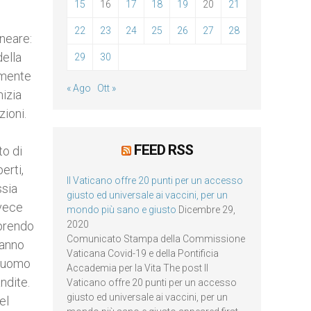
15
16
17
18
19
20
21
22
23
24
25
26
27
28
ineare:
della
29
30
iamente
« Ago
Ott »
nizia
zioni.
FEED RSS
to di
erti,
Il Vaticano offre 20 punti per un accesso
ssia
giusto ed universale ai vaccini, per un
nvece
mondo più sano e giusto
Dicembre 29,
aprendo
2020
Comunicato Stampa della Commissione
hanno
Vaticana Covid-19 e della Pontificia
n uomo
Accademia per la Vita The post Il
ndite.
Vaticano offre 20 punti per un accesso
giusto ed universale ai vaccini, per un
el