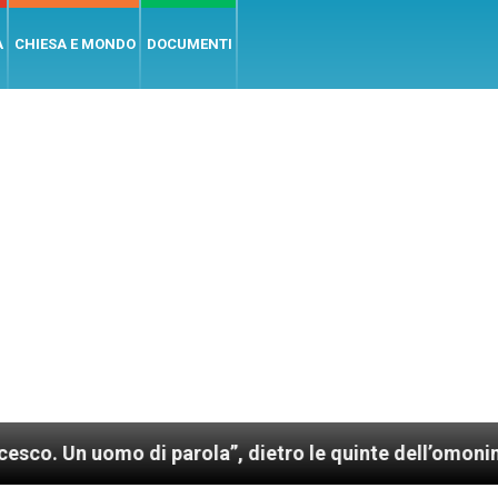
A
CHIESA E MONDO
DOCUMENTI
o di parola”, dietro le quinte dell’omonimo film di W