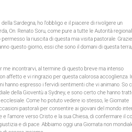
e della Sardegna, ho l’obbligo e il piacere di rivolgere un
da, On. Renato Soru, come pure a tutte le Autorità regional
permesso la riuscita di questa mia visita pastorale. Grazie
ranno questo giorno, essi che sono il domani di questa terra
er me incontrarvi, al termine di questo breve ma intenso
 con affetto e vi ringrazio per questa calorosa accoglienza. I
 mi hanno espresso i fervidi sentimenti che vi animano. So 
diale della Gioventù a Sydney, e sono certo che hanno trat
ecclesiale. Come ho potuto vedere io stesso, le Giornate
ccasioni pastorali per consentire ai giovani del mondo inte
e e l’amore verso Cristo e la sua Chiesa, di confermare il 
 giustizia e di pace. Abbiamo oggi una Giornata non mondial