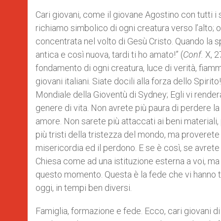
Cari giovani, come il giovane Agostino con tutti i s
richiamo simbolico di ogni creatura verso l’alto;
concentrata nel volto di Gesù Cristo. Quando la s
antica e così nuova, tardi ti ho amato!” (
Conf.
X, 2
fondamento di ogni creatura, luce di verità, fiamma
giovani italiani. Siate docili alla forza dello Spirit
Mondiale della Gioventù di Sydney; Egli vi renderà
genere di vita. Non avrete più paura di perdere la
amore. Non sarete più attaccati ai beni materiali, 
più tristi della tristezza del mondo, ma proverete
misericordia ed il perdono. E se è così, se avrete
Chiesa come ad una istituzione esterna a voi, ma 
questo momento. Questa è la fede che vi hanno tr
oggi, in tempi ben diversi.
Famiglia, formazione e fede. Ecco, cari giovani di