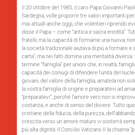
Il 20 ottobre del 1985, il caro Papa Giovanni Paolo 
Sardegna, volle proporre tre valori importanti per
mai attuali anche oggi, che volentieri riprendo ev
disse il Papa – come “antica e sacra eredità”. Tutt
fratelli; ma la capacità di formarne una nuova, n
la società tradizionale aiutava di più a formare e 
carta”, ma nei fatti domina una mentalità diversa
termine “famiglia” per unioni che, in realtà, famigl
capacità dei coniugi di difendere l’unità del nucle
giovani, del valore della famiglia; amatela non s
la vostra famiglia di origine e preparatevi ad ama
“preparatevi”, perché l’amore vero non si improvvi
costanza, e anche di senso del dovere. Tutto quest
cristiane della fiducia, della purezza, dell’abban
crescita verso un amore maturo vi sosterrà sempre
più alta dignità. Il Concilio Vaticano II la chiama