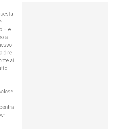
 questa
e
io – e
no a
nnesso
a dire
onte ai
atto
icolose
ncentra
per