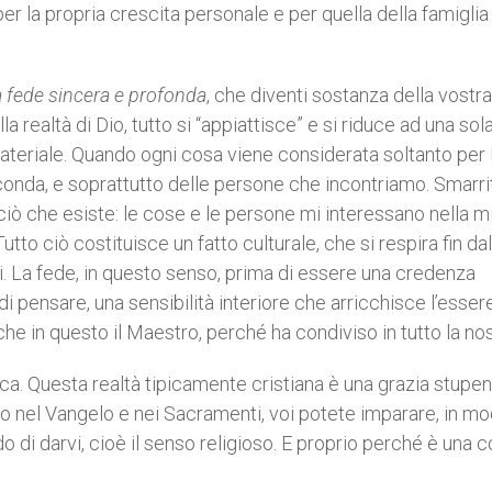
er la propria crescita personale e per quella della famiglia
 fede sincera e profonda
, che diventi sostanza della vostra 
 realtà di Dio, tutto si “appiattisce” e si riduce ad una sol
ateriale. Quando ogni cosa viene considerata soltanto per 
circonda, e soprattutto delle persone che incontriamo. Smarrit
 ciò che esiste: le cose e le persone mi interessano nella m
tto ciò costituisce un fatto culturale, che si respira fin dal
i. La fede, in questo senso, prima di essere una credenza
di pensare, una sensibilità interiore che arricchisce l’esser
he in questo il Maestro, perché ha condiviso in tutto la nos
a. Questa realtà tipicamente cristiana è una grazia stupen
nel Vangelo e nei Sacramenti, voi potete imparare, in m
o di darvi, cioè il senso religioso. E proprio perché è una 