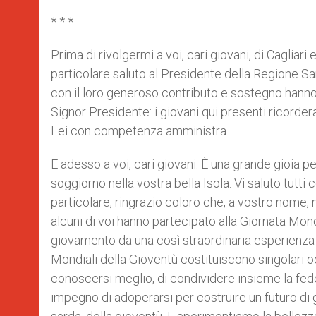
p
g
o
r
p
e
k
* * *
r
Prima di rivolgermi a voi, cari giovani, di Cagliari 
particolare saluto al Presidente della Regione Sar
con il loro generoso contributo e sostegno hanno 
Signor Presidente: i giovani qui presenti ricorde
Lei con competenza amministra.
E adesso a voi, cari giovani. È una grande gioia p
soggiorno nella vostra bella Isola. Vi saluto tutti
particolare, ringrazio coloro che, a vostro nome,
alcuni di voi hanno partecipato alla Giornata Mon
giovamento da una così straordinaria esperienza 
Mondiali della Gioventù costituiscono singolari o
conoscersi meglio, di condividere insieme la fed
impegno di adoperarsi per costruire un futuro di