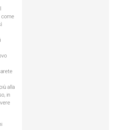
l
 è come
ì
i
uovo
sarete
iù alla
o, in
ivere
ni