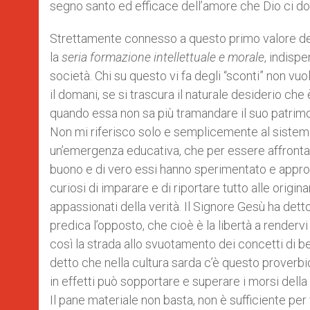
segno santo ed efficace dell’amore che Dio ci don
Strettamente connesso a questo primo valore del q
la
seria formazione intellettuale e morale
, indispe
società. Chi su questo vi fa degli “sconti” non vu
il domani, se si trascura il naturale desiderio che 
quando essa non sa più tramandare il suo patrimon
Non mi riferisco solo e semplicemente al sistema
un’emergenza educativa, che per essere affrontat
buono e di vero essi hanno sperimentato e approf
curiosi di imparare e di riportare tutto alle origi
appassionati della verità. Il Signore Gesù ha detto: 
predica l’opposto, che cioè è la libertà a renderv
così la strada allo svuotamento dei concetti di b
detto che nella cultura sarda c’è questo proverbi
in effetti può sopportare e superare i morsi dell
Il pane materiale non basta, non è sufficiente p