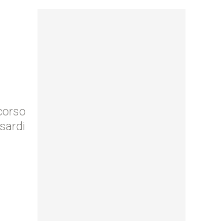
corso
sardi