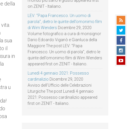
mondo più sano e giusto appeared first
 e della
on ZENIT - Italiano.
LEV: “Papa Francesco. Un uomo di
parola”, dietro le quinte dell’omonimo film
vita.
di Wim Wenders
Dicembre 29, 2020
a
Volume fotografico a cura di monsignor
la sua
Dario Edoardo Viganò e Gianluca della
Maggiore The post LEV: “Papa
o il
Francesco. Un uomo di parola”, dietro le
isura in
quinte dell’omonimo film di Wim Wenders
la
appeared first on ZENIT - Italiano.
Lunedì 4 gennaio 2021: Possesso
e
cardinalizio
Dicembre 29, 2020
Avviso dell’Ufficio delle Celebrazioni
tra u
Liturgiche The post Lunedì 4 gennaio
2021: Possesso cardinalizio appeared
da!
first on ZENIT - Italiano.
odo
cosa