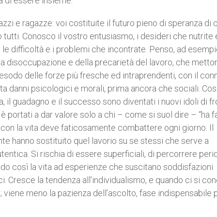
a di essere insieme.
zzi e ragazze: voi costituite il futuro pieno di speranza di
tutti. Conosco il vostro entusiasmo, i desideri che nutrite 
 le difficoltà e i problemi che incontrate. Penso, ad esemp
la disoccupazione e della precarietà del lavoro, che metto
ll’esodo delle forze più fresche ed intraprendenti, con il co
 danni psicologici e morali, prima ancora che sociali. Cos
, il guadagno e il successo sono diventati i nuovi idoli di fr
è portati a dar valore solo a chi – come si suol dire – “ha f
i con la vita deve faticosamente combattere ogni giorno. Il
nte hanno sostituito quel lavorio su se stessi che serve a
tentica. Si rischia di essere superficiali, di percorrere per
do così la vita ad esperienze che suscitano soddisfazioni
i. Cresce la tendenza all’individualismo, e quando ci si co
li; viene meno la pazienza dell’ascolto, fase indispensabile 