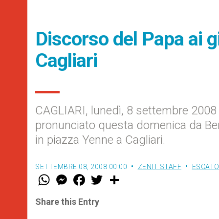
Discorso del Papa ai g
Cagliari
CAGLIARI, lunedì, 8 settembre 2008 (
pronunciato questa domenica da Bene
in piazza Yenne a Cagliari.
SETTEMBRE 08, 2008 00:00
ZENIT STAFF
ESCATO
W
M
F
T
S
h
e
a
w
h
a
s
c
i
a
t
s
e
t
r
Share this Entry
s
e
b
t
e
A
n
o
e