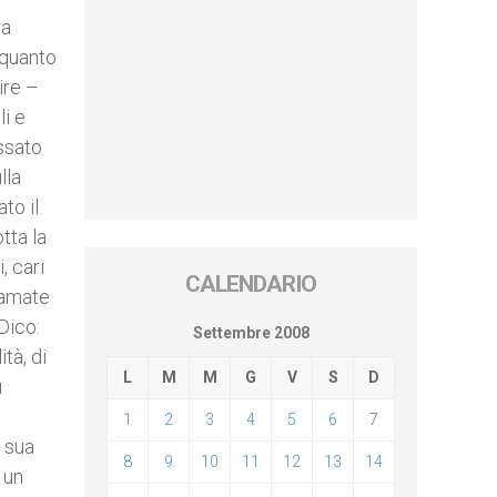
ra
 quanto
ire –
li e
assato
lla
to il
tta la
, cari
CALENDARIO
 amate
Dico:
Settembre 2008
tà, di
L
M
M
G
V
S
D
ù
1
2
3
4
5
6
7
a sua
8
9
10
11
12
13
14
 un