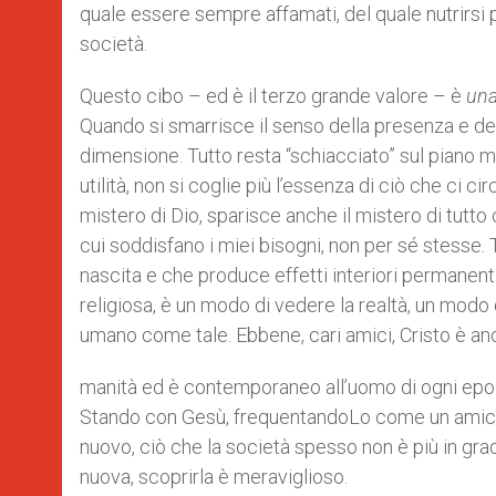
quale essere sempre affamati, del quale nutrirsi p
società.
Questo cibo – ed è il terzo grande valore – è
una
Quando si smarrisce il senso della presenza e della
dimensione. Tutto resta “schiacciato” sul piano m
utilità, non si coglie più l’essenza di ciò che ci 
mistero di Dio, sparisce anche il mistero di tutto
cui soddisfano i miei bisogni, non per sé stesse. Tu
nascita e che produce effetti interiori permanent
religiosa, è un modo di vedere la realtà, un modo 
umano come tale. Ebbene, cari amici, Cristo è anc
manità ed è contemporaneo all’uomo di ogni epoc
Stando con Gesù, frequentandoLo come un amico 
nuovo, ciò che la società spesso non è più in grad
nuova, scoprirla è meraviglioso.