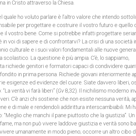
a in Cristo attraverso la Chiesa.
uale ho voluto parlare è l’altro valore che intendo sottol
nsabile per progettare e costruire il vostro futuro e quello 
ole il vostro bene. Come si potrebbe infatti progettare ser
è in voi di sapere e di confrontarvi? La crisi di una società i
io culturale e i suoi valori fondamentali alle nuove genera
 scolastico. La questione è più ampia. C’è, lo sappiamo,
a richiede genitori e formatori capaci di condividere quan
ondito in prima persona. Richiede giovani interiormente ap
narie esigenze ed evidenze del cuore. Siate davvero liberi, o
“La verità vi farà liberi” (
Gv
8,32). Il nichilismo moderno i
i veri. C’è anzi chi sostiene che non esiste nessuna verità, 
ene e di male e rendendoli addirittura interscambiabili. Mi 
o: “Meglio che manchi il pane piuttosto che la giustizia”. U
a fame, ma non può vivere laddove giustizia e verità sono ba
er vivere umanamente in modo pieno; occorre un altro cibo d