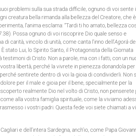
uoi problemi sulla sua strada difficile, ognuno di voi sente i
 ogni creatura bella rimanda alla bellezza del Creatore, che
perimenta, l’anima esclama: “Tardi ti ho amato, bellezza cos
7.38). Possa ognuno di voi riscoprire Dio quale senso e
 di carità, vincolo di unità, come canta l’inno dell’
Agorà
de
o! È stato Lui, lo Spirito Santo, il Protagonista della Giornata
 testimoni di Cristo. Non a parole, ma con i fatti, con un n
 vostra libertà, perché la vivrete in pienezza donandola per
perché sentirete dentro di voi la gioia di condividerli. Non 
 dolore per il male e gioia per il bene, specialmente per la
 scoperto realmente Dio nel volto di Cristo, non penserete p
come alla vostra famiglia spirituale, come la viviamo adess
asmesso i vostri padri. Questa fede voi siete chiamati a v
 Cagliari e dell’intera Sardegna, anch’io, come Papa Giovan