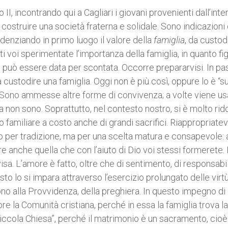
II, incontrando qui a Cagliari i giovani provenienti dall’inte
 costruire una società fraterna e solidale. Sono indicazioni
idenziando in primo luogo il valore della
famiglia
, da custod
i voi sperimentate l’importanza della famiglia, in quanto fig
on può essere data per scontata. Occorre prepararvisi. In p
a custodire una famiglia. Oggi non è più così, oppure lo è “su
. Sono ammesse altre forme di convivenza; a volte viene usa
ia non sono. Soprattutto, nel contesto nostro, si è molto rido
o familiare a costo anche di grandi sacrifici. Riappropriatevi
olo per tradizione, ma per una scelta matura e consapevole:
re anche quella che con l’aiuto di Dio voi stessi formerete. 
sa. L’amore è fatto, oltre che di sentimento, di responsabili
o lo si impara attraverso l’esercizio prolungato delle virt
dono alla Provvidenza, della preghiera. In questo impegno di
 la Comunità cristiana, perché in essa la famiglia trova l
 “piccola Chiesa”, perché il matrimonio è un sacramento, cioè