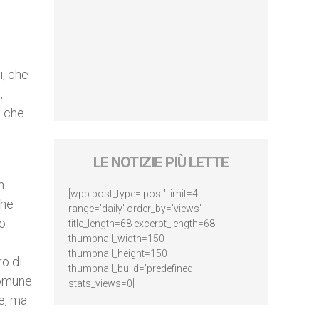
i, che
,
, che
LE NOTIZIE PIÙ LETTE
n
[wpp post_type='post' limit=4
che
range='daily' order_by='views'
to
title_length=68 excerpt_length=68
thumbnail_width=150
thumbnail_height=150
ro di
thumbnail_build='predefined'
comune
stats_views=0]
e, ma