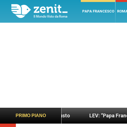
PAPA FRANCESCO
ROM
più sano e giusto
LEV: “Papa Francesco. Un uom
PRIMO PIANO