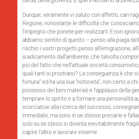
sarda, della gioventù. E sperimentiamo la bellezz
Dunque, veramente vi saluto con affetto, cari raga
Regione, nonostante le difficoltà che conosciamo 
l’impegno che ponete per realizzarli. E non ignoro
abbiamo sentito di questo – penso alla piaga del
rischio i vostri progetti; penso all’emigrazione, a
sradicamento dall’ambiente, che talvolta comporta
poi del fatto che nell’attuale società consumistica
quali tanti si prostrano? La conseguenza è che si 
fortuna” ed ha una sua “notorietà”, non certo a ch
possesso dei beni materiali e l’applauso della ge
temprare lo spirito e a formare una personalità au
scorciatoie alla ricerca del successo, consegnan
immediate, ma sono in se stesse precarie e fallac
solo su se stessi si diventa inevitabilmente fragi
capire l’altro e lavorare insieme.