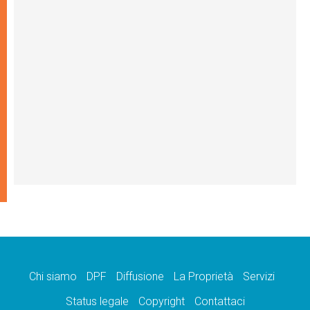
Chi siamo
DPF
Diffusione
La Proprietà
Servizi
Status legale
Copyright
Contattaci