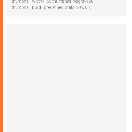
thumbnail_width=150 thumbnail_height=150
thumbnail_build='predefined' stats_views=0]