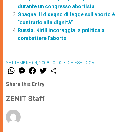
durante un congresso abortista
Spagna: il disegno di legge sull'aborto è
“contrario alla dignità”
Russia. Kirill incoraggia la politica a
combattere l'aborto
SETTEMBRE 04, 2008 00:00
CHIESE LOCALI
W
M
F
T
S
h
e
a
w
h
a
s
c
i
a
t
s
e
t
r
Share this Entry
s
e
b
t
e
A
n
o
e
p
g
o
r
ZENIT Staff
p
e
k
r