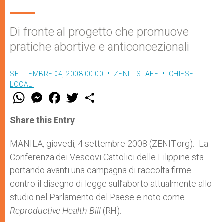
Di fronte al progetto che promuove
pratiche abortive e anticoncezionali
SETTEMBRE 04, 2008 00:00
ZENIT STAFF
CHIESE
LOCALI
W
M
F
T
S
h
e
a
w
h
a
s
c
i
a
t
s
e
t
r
Share this Entry
s
e
b
t
e
A
n
o
e
p
g
o
r
MANILA, giovedì, 4 settembre 2008 (ZENIT.org).- La
p
e
k
Conferenza dei Vescovi Cattolici delle Filippine sta
r
portando avanti una campagna di raccolta firme
contro il disegno di legge sull’aborto attualmente allo
studio nel Parlamento del Paese e noto come
Reproductive Health Bill
(RH).