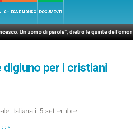
A
CHIESA E MONDO
DOCUMENTI
uomo di parola”, dietro le quinte dell’omonimo film 
 digiuno per i cristiani
e Italiana il 5 settembre
LOCALI