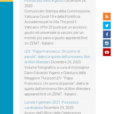
mondo più sano e giusto
Dicembre 29,
2020
Comunicato Stampa della Commissione
Vaticana Covid-19 e della Pontificia
Accademia per la Vita The post Il
Vaticano offre 20 punti per un accesso
giusto ed universale ai vaccini, per un
mondo più sano e giusto appeared first
on ZENIT - Italiano.
LEV: “Papa Francesco. Un uomo di
parola”, dietro le quinte dell’omonimo film
di Wim Wenders
Dicembre 29, 2020
Volume fotografico a cura di monsignor
Dario Edoardo Viganò e Gianluca della
Maggiore The post LEV: “Papa
Francesco. Un uomo di parola”, dietro le
quinte dell’omonimo film di Wim Wenders
appeared first on ZENIT - Italiano.
Lunedì 4 gennaio 2021: Possesso
cardinalizio
Dicembre 29, 2020
Avviso dell’Ufficio delle Celebrazioni