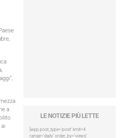
 Paese
mbre,
ica
a,
aggi”,
ermezza
ane a
LE NOTIZIE PIÙ LETTE
ilito
 ai
[wpp post_type='post' limit=4
range='daily' order_by='views'