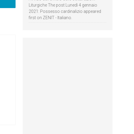
Liturgiche The post Lunedì 4 gennaio
2021: Possesso cardinalizio appeared
first on ZENIT - Italiano.