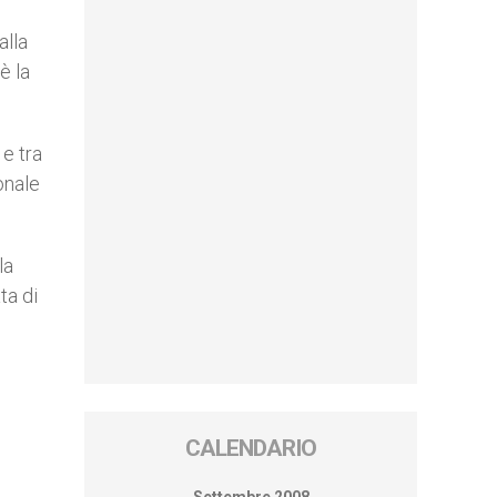
alla
è la
 e tra
onale
la
ta di
CALENDARIO