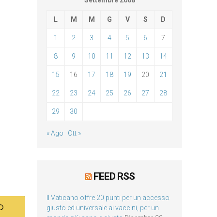
Settembre 2008
L
M
M
G
V
S
D
1
2
3
4
5
6
7
8
9
10
11
12
13
14
15
16
17
18
19
20
21
22
23
24
25
26
27
28
29
30
« Ago
Ott »
FEED RSS
Il Vaticano offre 20 punti per un accesso
giusto ed universale ai vaccini, per un