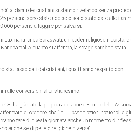
 indù ai danni dei cristiani si stanno rivelando senza precede
25 persone sono state uccise e sono state date alle fiam
50.000 persone a fuggire per salvarsi.
i Laxmanananda Saraswati, un leader religioso induista, e 
di Kandhamal. A quanto si afferma, la strage sarebbe stata
ano stati assoldati dai cristiani, i quali hanno respinto con
nni alle conversioni al cristianesimo.
la CEI ha già dato la propria adesione il Forum delle Associ
 affermato di credere che “le 50 associazioni nazionali e gli
orranno fare di questa giornata anche un momento di rifles
no anche se di pelle o religione diversa”.