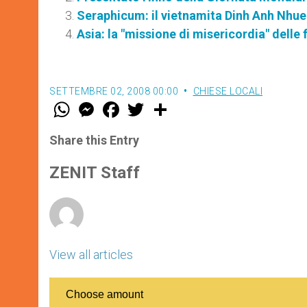
Seraphicum: il vietnamita Dinh Anh Nhue
Asia: la "missione di misericordia" delle 
SETTEMBRE 02, 2008 00:00
CHIESE LOCALI
W
M
F
T
S
h
e
a
w
h
a
s
c
i
a
t
s
e
t
r
Share this Entry
s
e
b
t
e
A
n
o
e
p
g
o
r
ZENIT Staff
p
e
k
r
View all articles