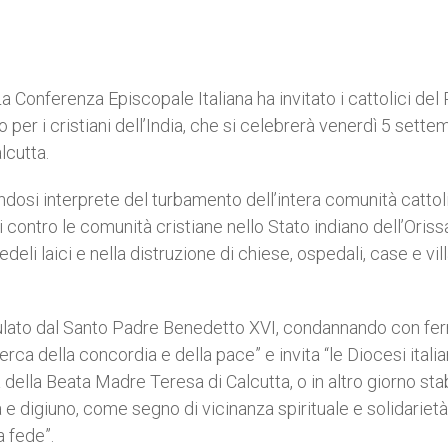
 Conferenza Episcopale Italiana ha invitato i cattolici del
 per i cristiani dell’India, che si celebrerà venerdì 5 sette
lcutta.
endosi interprete del turbamento dell’intera comunità cattol
si contro le comunità cristiane nello Stato indiano dell’Oriss
eli laici e nella distruzione di chiese, ospedali, case e vill
rmulato dal Santo Padre Benedetto XVI, condannando con f
rca della concordia e della pace” e invita “le Diocesi itali
della Beata Madre Teresa di Calcutta, o in altro giorno stab
e digiuno, come segno di vicinanza spirituale e solidarietà
a fede”.