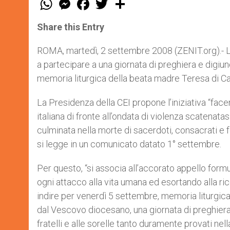
h
e
a
w
h
a
s
c
i
a
t
s
e
t
r
Share this Entry
s
e
b
t
e
A
n
o
e
p
g
o
r
ROMA, martedì, 2 settembre 2008 (ZENIT.org).- La
p
e
k
a partecipare a una giornata di preghiera e digiuno
r
memoria liturgica della beata madre Teresa di Ca
La Presidenza della CEI propone l’iniziativa “fac
italiana di fronte all’ondata di violenza scatenata
culminata nella morte di sacerdoti, consacrati e fed
si legge in un comunicato datato 1° settembre.
Per questo, “si associa all’accorato appello fo
ogni attacco alla vita umana ed esortando alla rice
indire per venerdì 5 settembre, memoria liturgica 
dal Vescovo diocesano, una giornata di preghiera 
fratelli e alle sorelle tanto duramente provati nell