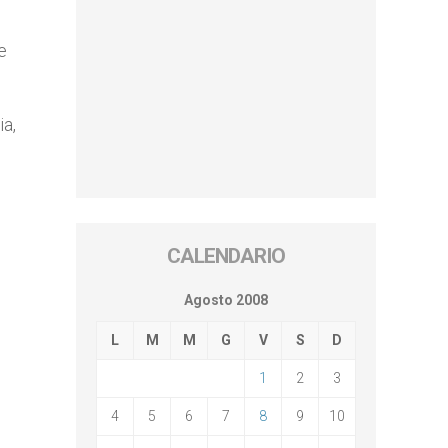
e
ia,
CALENDARIO
Agosto 2008
L
M
M
G
V
S
D
1
2
3
4
5
6
7
8
9
10