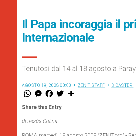
Il Papa incoraggia il 
Internazionale
Tenutosi dal 14 al 18 agosto a Paray
AGOSTO 19, 2008 00:00
ZENIT STAFF
DICASTERI
W
M
F
T
S
h
e
a
w
h
a
s
c
i
a
t
s
e
t
r
Share this Entry
s
e
b
t
e
A
n
o
e
p
g
o
r
di Jesús Colina
p
e
k
r
ROMA, martedì, 19 agosto 2008 (ZENIT.org).- Ben