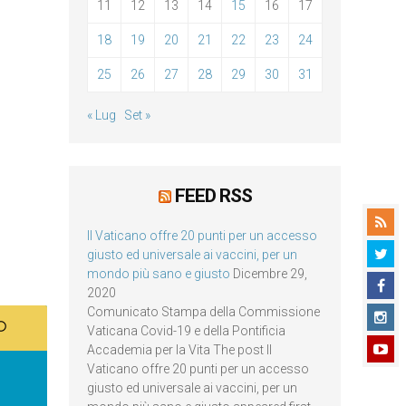
11
12
13
14
15
16
17
18
19
20
21
22
23
24
25
26
27
28
29
30
31
« Lug
Set »
FEED RSS
Il Vaticano offre 20 punti per un accesso
giusto ed universale ai vaccini, per un
mondo più sano e giusto
Dicembre 29,
2020
Comunicato Stampa della Commissione
Vaticana Covid-19 e della Pontificia
Accademia per la Vita The post Il
Vaticano offre 20 punti per un accesso
giusto ed universale ai vaccini, per un