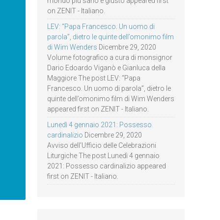
mondo più sano e giusto appeared first
on ZENIT - Italiano.
LEV: “Papa Francesco. Un uomo di
parola”, dietro le quinte dell’omonimo film
di Wim Wenders
Dicembre 29, 2020
Volume fotografico a cura di monsignor
Dario Edoardo Viganò e Gianluca della
Maggiore The post LEV: “Papa
Francesco. Un uomo di parola”, dietro le
quinte dell’omonimo film di Wim Wenders
appeared first on ZENIT - Italiano.
Lunedì 4 gennaio 2021: Possesso
cardinalizio
Dicembre 29, 2020
Avviso dell’Ufficio delle Celebrazioni
Liturgiche The post Lunedì 4 gennaio
2021: Possesso cardinalizio appeared
first on ZENIT - Italiano.