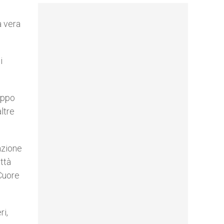
a vera
i
ruppo
ltre
razione
ttà
 Cuore
ri,