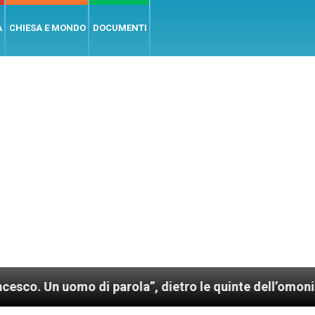
A
CHIESA E MONDO
DOCUMENTI
omo di parola”, dietro le quinte dell’omonimo film di