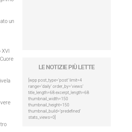
tato un
o XVI
l Cuore
LE NOTIZIE PIÙ LETTE
ivela
[wpp post_type='post' limit=4
range='daily' order_by='views'
title_length=68 excerpt_length=68
thumbnail_width=150
evere
thumbnail_height=150
thumbnail_build='predefined'
stats_views=0]
ltro