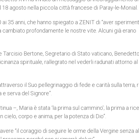
l 18 agosto nella piccola città francese di Paray-le-Monial.
i 20 ai 35 anni, che hanno spiegato a ZENIT di “aver sperimen
cambiato profondamente le nostre vite. Alcuni già erano
e Tarcisio Bertone, Segretario di Stato vaticano, Benedett
vicinanza spirituale, rallegrato nel vederli radunati attorno a
raverso il Suo pellegrinaggio di fede e carità sulla terra, r
a e serva del Signore”.
tinua –, Maria è stata ‘la prima sul cammino’; la prima a ric
n cielo, corpo e anima, per la potenza di Dio”.
 avere “il coraggio di seguire le orme della Vergine senza a