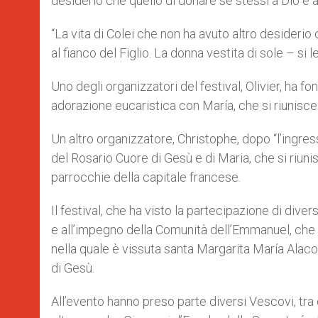
desiderio che quello di donare se stessi a Dio e a
“La vita di Colei che non ha avuto altro desiderio
al fianco del Figlio. La donna vestita di sole – si l
Uno degli organizzatori del festival, Olivier, ha f
adorazione eucaristica con María, che si riunisce 
Un altro organizzatore, Christophe, dopo “l’ingress
del Rosario Cuore di Gesù e di Maria, che si riuni
parrocchie della capitale francese.
Il festival, che ha visto la partecipazione di diver
e all’impegno della Comunità dell’Emmanuel, che a
nella quale è vissuta santa Margarita María Alaco
di Gesù.
All’evento hanno preso parte diversi Vescovi, tra