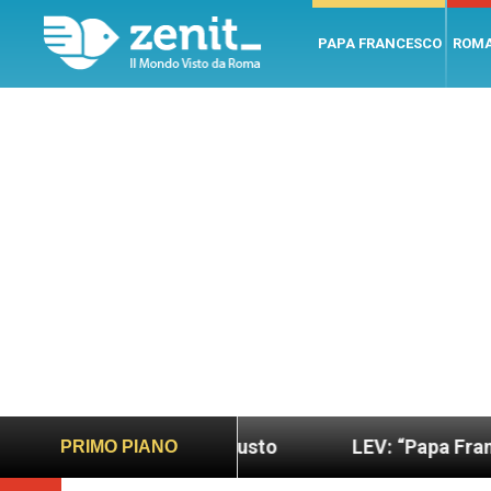
PAPA FRANCESCO
ROM
do più sano e giusto
LEV: “Papa Francesco. Un u
PRIMO PIANO