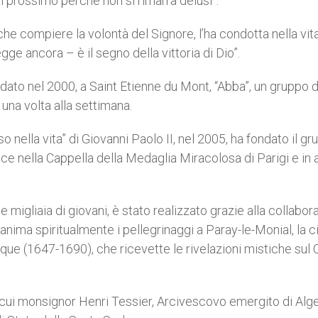
l prossimo perché non si rimarrà delusi”.
 che compiere la volontà del Signore, l’ha condotta nella vit
egge ancora – è il segno della vittoria di Dio”.
ondato nel 2000, a Saint Etienne du Mont, “Abba”, un gruppo d
una volta alla settimana.
o nella vita” di Giovanni Paolo II, nel 2005, ha fondato il g
sce nella Cappella della Medaglia Miracolosa di Parigi e in a
se migliaia di giovani, è stato realizzato grazie alla collabo
nima spiritualmente i pellegrinaggi a Paray-le-Monial, la ci
que (1647-1690), che ricevette le rivelazioni mistiche sul
 cui monsignor Henri Tessier, Arcivescovo emergito di Alge