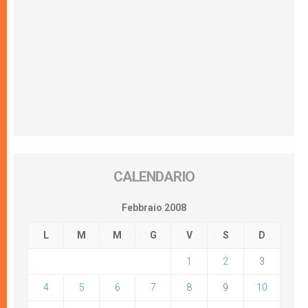
CALENDARIO
Febbraio 2008
L
M
M
G
V
S
D
1
2
3
4
5
6
7
8
9
10