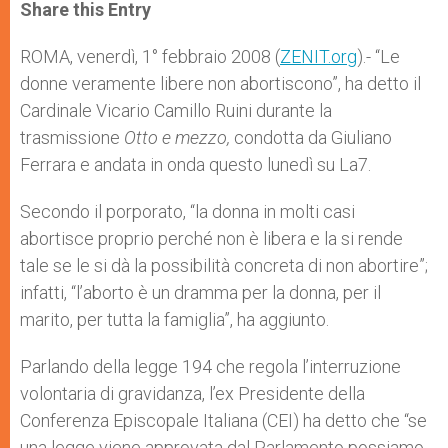
t
s
e
t
r
Share this Entry
s
e
b
t
e
A
n
o
e
p
g
o
r
ROMA, venerdì, 1° febbraio 2008 (
ZENIT.org
).- “Le
p
e
k
donne veramente libere non abortiscono”, ha detto il
r
Cardinale Vicario Camillo Ruini durante la
trasmissione
Otto e mezzo,
condotta da Giuliano
Ferrara e andata in onda questo lunedì su La7.
Secondo il porporato, “la donna in molti casi
abortisce proprio perché non è libera e la si rende
tale se le si dà la possibilità concreta di non abortire”;
infatti, “l’aborto è un dramma per la donna, per il
marito, per tutta la famiglia”, ha aggiunto.
Parlando della legge 194 che regola l’interruzione
volontaria di gravidanza, l’ex Presidente della
Conferenza Episcopale Italiana (CEI) ha detto che “se
una legge viene approvata dal Parlamento possiamo