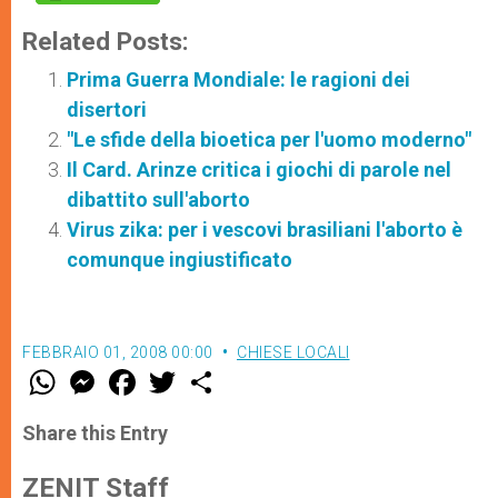
Related Posts:
Prima Guerra Mondiale: le ragioni dei
disertori
"Le sfide della bioetica per l'uomo moderno"
Il Card. Arinze critica i giochi di parole nel
dibattito sull'aborto
Virus zika: per i vescovi brasiliani l'aborto è
comunque ingiustificato
FEBBRAIO 01, 2008 00:00
CHIESE LOCALI
W
M
F
T
S
h
e
a
w
h
a
s
c
i
a
t
s
e
t
r
Share this Entry
s
e
b
t
e
A
n
o
e
p
g
o
r
ZENIT Staff
p
e
k