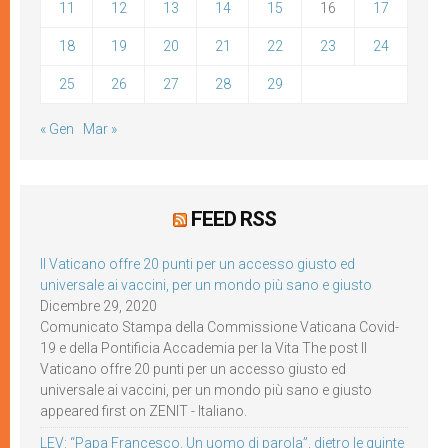
11
12
13
14
15
16
17
18
19
20
21
22
23
24
25
26
27
28
29
« Gen
Mar »
FEED RSS
Il Vaticano offre 20 punti per un accesso giusto ed
universale ai vaccini, per un mondo più sano e giusto
Dicembre 29, 2020
Comunicato Stampa della Commissione Vaticana Covid-
19 e della Pontificia Accademia per la Vita The post Il
Vaticano offre 20 punti per un accesso giusto ed
universale ai vaccini, per un mondo più sano e giusto
appeared first on ZENIT - Italiano.
LEV: “Papa Francesco. Un uomo di parola”, dietro le quinte