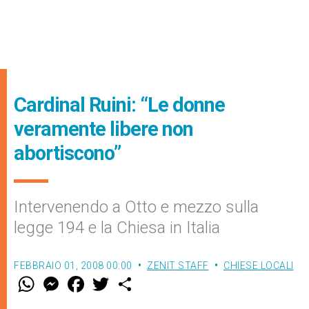
Cardinal Ruini: “Le donne
veramente libere non
abortiscono”
Intervenendo a Otto e mezzo sulla
legge 194 e la Chiesa in Italia
FEBBRAIO 01, 2008 00:00
ZENIT STAFF
CHIESE LOCALI
W
M
F
T
S
h
e
a
w
h
a
s
c
i
a