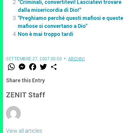
"Criminali, convertitevi! Lasciatevi trovare
dalla misericordia di Dio!"
"Preghiamo perché questi mafiosi e queste
mafiose si convertano a Dio"
Non è mai troppo tardi
SETTEMBRE 27, 2007 00:00
ARCHIVI
W
M
F
T
S
h
e
a
w
h
a
s
c
i
a
t
s
e
t
r
Share this Entry
s
e
b
t
e
A
n
o
e
p
g
o
r
ZENIT Staff
p
e
k
r
View all articles