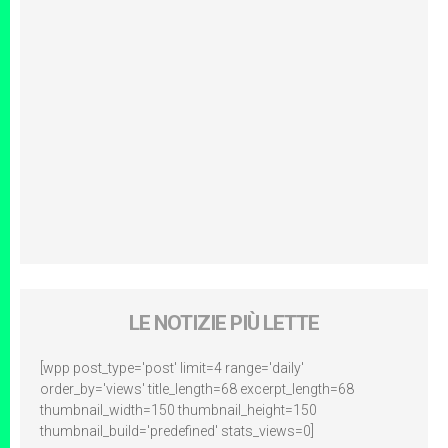
LE NOTIZIE PIÙ LETTE
[wpp post_type='post' limit=4 range='daily'
order_by='views' title_length=68 excerpt_length=68
thumbnail_width=150 thumbnail_height=150
thumbnail_build='predefined' stats_views=0]