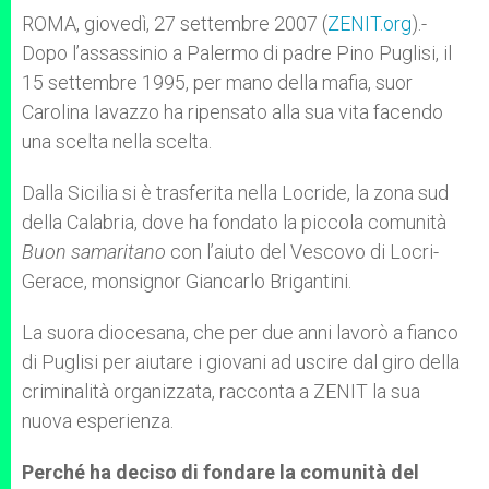
A
n
o
e
p
g
o
r
ROMA, giovedì, 27 settembre 2007 (
ZENIT.org
).-
p
e
k
Dopo l’assassinio a Palermo di padre Pino Puglisi, il
r
15 settembre 1995, per mano della mafia, suor
Carolina Iavazzo ha ripensato alla sua vita facendo
una scelta nella scelta.
Dalla Sicilia si è trasferita nella Locride, la zona sud
della Calabria, dove ha fondato la piccola comunità
Buon samaritano
con l’aiuto del Vescovo di Locri-
Gerace, monsignor Giancarlo Brigantini.
La suora diocesana, che per due anni lavorò a fianco
di Puglisi per aiutare i giovani ad uscire dal giro della
criminalità organizzata, racconta a ZENIT la sua
nuova esperienza.
Perché ha deciso di fondare la comunità del