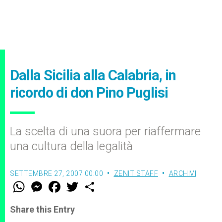
Dalla Sicilia alla Calabria, in
ricordo di don Pino Puglisi
La scelta di una suora per riaffermare
una cultura della legalità
SETTEMBRE 27, 2007 00:00
ZENIT STAFF
ARCHIVI
W
M
F
T
S
h
e
a
w
h
a
s
c
i
a
t
s
e
t
r
Share this Entry
s
e
b
t
e