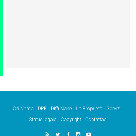
Chi siamo
DPF
Diffusione
La Proprietà
Servizi
Status legale
Copyright
Contattaci