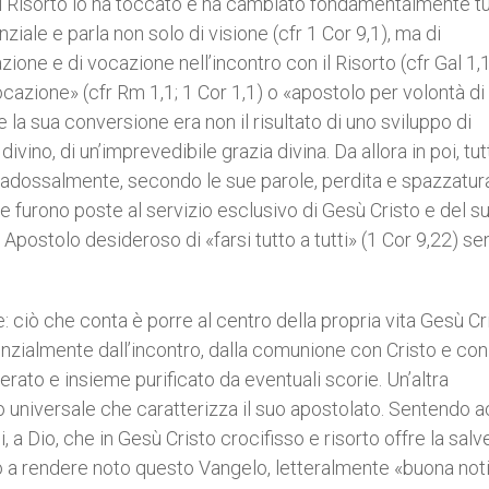
del Risorto lo ha toccato e ha cambiato fondamentalmente tu
nziale e parla non solo di visione (cfr 1 Cor 9,1), ma di
azione e di vocazione nell’incontro con il Risorto (cfr Gal 1,
vocazione» (cfr Rm 1,1; 1 Cor 1,1) o «apostolo per volontà di
e la sua conversione era non il risultato di uno sviluppo di
o divino, di un’imprevedibile grazia divina. Da allora in poi, tu
aradossalmente, secondo le sue parole, perdita e spazzatura
ie furono poste al servizio esclusivo di Gesù Cristo e del s
 Apostolo desideroso di «farsi tutto a tutti» (1 Cor 9,22) se
: ciò che conta è porre al centro della propria vita Gesù Cr
nzialmente dall’incontro, dalla comunione con Cristo e con
erato e insieme purificato da eventuali scorie. Un’altra
o universale che caratterizza il suo apostolato. Sentendo ac
 a Dio, che in Gesù Cristo crocifisso e risorto offre la salv
o a rendere noto questo Vangelo, letteralmente «buona noti