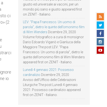
 a
giusto ed universale ai vaccini, per un
a
mondo più sano e giusto appeared first
on ZENIT - Italiano.
isto ci
ro» (2
LEV: “Papa Francesco. Un uomo di
parola”, dietro le quinte dell’omonimo film
di Wim Wenders
Dicembre 29, 2020
Volume fotografico a cura di monsignor
ve
Dario Edoardo Viganò e Gianluca della
u
Maggiore The post LEV: “Papa
strarci
Francesco. Un uomo di parola”, dietro le
quinte dell’omonimo film di Wim Wenders
e
appeared first on ZENIT - Italiano.
Lunedì 4 gennaio 2021: Possesso
Signore
cardinalizio
Dicembre 29, 2020
ome io
Avviso dell’Ufficio delle Celebrazioni
Liturgiche The post Lunedì 4 gennaio
2021: Possesso cardinalizio appeared
first on ZENIT - Italiano.