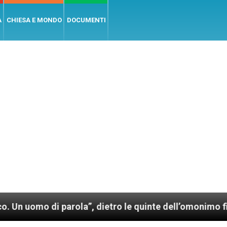
A
CHIESA E MONDO
DOCUMENTI
parola”, dietro le quinte dell’omonimo film di Wim We