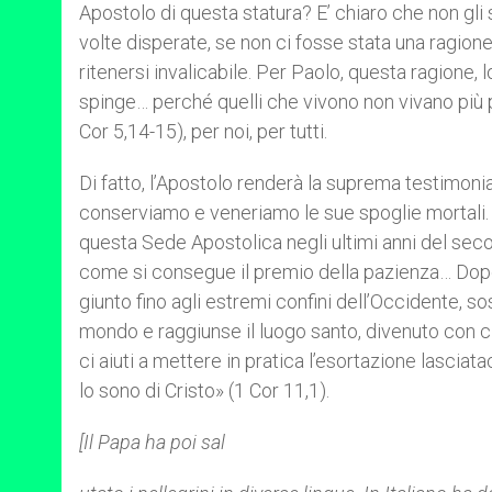
Apostolo di questa statura? E’ chiaro che non gli s
volte disperate, se non ci fosse stata una ragione
ritenersi invalicabile. Per Paolo, questa ragione, 
spinge… perché quelli che vivono non vivano più p
Cor 5,14-15), per noi, per tutti.
Di fatto, l’Apostolo renderà la suprema testimon
conserviamo e veneriamo le sue spoglie mortali.
questa Sede Apostolica negli ultimi anni del secol
come si consegue il premio della pazienza… Dopo 
giunto fino agli estremi confini dell’Occidente, so
mondo e raggiunse il luogo santo, divenuto con ci
ci aiuti a mettere in pratica l’esortazione lasciat
lo sono di Cristo» (1 Cor 11,1).
[Il Papa ha poi sal