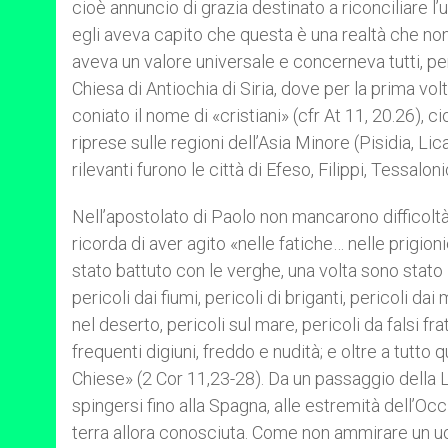
cioè annuncio di grazia destinato a riconciliare 
egli aveva capito che questa è una realtà che no
aveva un valore universale e concerneva tutti, perch
Chiesa di Antiochia di Siria, dove per la prima v
coniato il nome di «cristiani» (cfr At 11, 20.26), ci
riprese sulle regioni dell’Asia Minore (Pisidia, Li
rilevanti furono le città di Efeso, Filippi, Tessal
Nell’apostolato di Paolo non mancarono difficoltà
ricorda di aver agito «nelle fatiche… nelle prigi
stato battuto con le verghe, una volta sono stato 
pericoli dai fiumi, pericoli di briganti, pericoli dai
nel deserto, pericoli sul mare, pericoli da falsi fr
frequenti digiuni, freddo e nudità; e oltre a tutto 
Chiese» (2 Cor 11,23-28). Da un passaggio della Le
spingersi fino alla Spagna, alle estremità dell’Occ
terra allora conosciuta. Come non ammirare un u