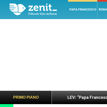
PAPA FRANCESCO
ROM
ano e giusto
LEV: “Papa Francesco. Un uomo di 
PRIMO PIANO