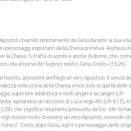
 Apostoli chiamati direttamente da Gesù durante la sua vita
ltri personaggi importanti della Chiesa primitiva. Anch’essi
 per la Chiesa. Si tratta di uomini e anche di donne, che, com
 loro vita al nome del Signore nostro Gesù Cristo» (15,26).
dal Risorto, ad essere anch’egli un vero Apostolo, è senza d
andezza nella storia della Chiesa, e non solo di quella delle or
io superiore addirittura a molti angeli e arcangeli (cfr
media
, ispirandosi al racconto di Luca negli Atti (cfr 9,15), lo
,28), che significa: strumento prescelto da Dio. Altri lo ha
 egli insiste molto di essere un vero Apostolo, essendo st
 l’Unico”. Certo, dopo Gesù, egli è il personaggio delle origi