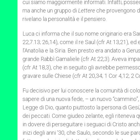
cui siamo maggiormente informati. Infatti, posse
ma anche un gruppo di
Lettere
che provengono di
rivelano la personalità e il pensiero.
Luca ci informa che il suo nome originario era Saulo
22,7.13; 26,14), come il re Saul (cfr At 13,21), ed
l’Anatolia e la Siria. Ben presto era andato a Ge
grande Rabbì Gamaliele (cfr At 22,3). Aveva impa
(cfr At 18,3), che in seguito gli avrebbe perme
gravare sulle Chiese (cfr At 20,34; 1 Cor 4,12; 2 C
Fu decisivo per lui conoscere la comunità di colo
sapere di una nuova fede, – un nuovo “cammino”, 
Legge di Dio, quanto piuttosto la persona di Gesù,
dei peccati. Come giudeo zelante, egli riteneva q
in dovere di perseguitare i seguaci di Cristo anc
inizi degli anni ’30, che Saulo, secondo le sue pa