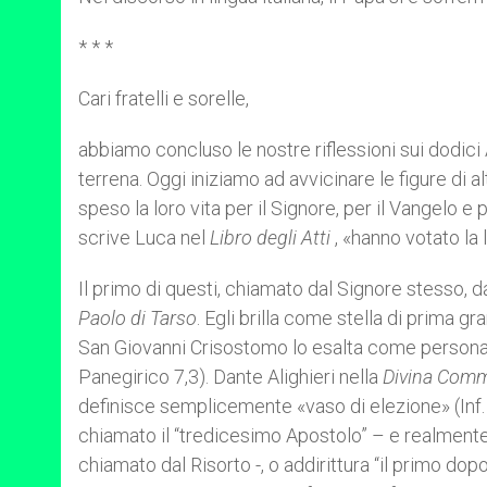
p
e
k
r
* * *
Cari fratelli e sorelle,
abbiamo concluso le nostre riflessioni sui dodici
terrena. Oggi iniziamo ad avvicinare le figure di a
speso la loro vita per il Signore, per il Vangelo e
scrive Luca nel
Libro degli Atti
, «hanno votato la
Il primo di questi, chiamato dal Signore stesso, 
Paolo di Tarso
. Egli brilla come stella di prima gr
San Giovanni Crisostomo lo esalta come personagg
Panegirico 7,3). Dante Alighieri nella
Divina Com
definisce semplicemente «vaso di elezione» (Inf. 2
chiamato il “tredicesimo Apostolo” – e realmente
chiamato dal Risorto -, o addirittura “il primo dopo