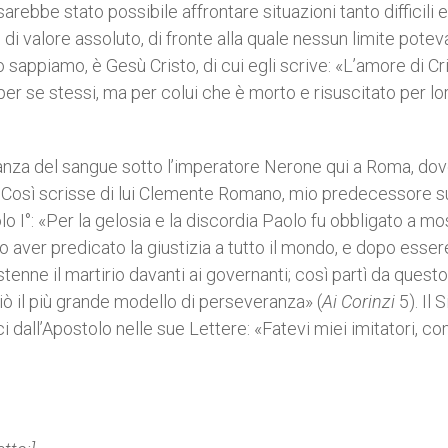
arebbe stato possibile affrontare situazioni tanto difficili e
 di valore assoluto, di fronte alla quale nessun limite potev
lo sappiamo, è Gesù Cristo, di cui egli scrive: «L’amore di Cr
er se stessi, ma per colui che è morto e risuscitato per lo
ianza del sangue sotto l’imperatore Nerone qui a Roma, do
 Così scrisse di lui Clemente Romano, mio predecessore s
o I°: «Per la gelosia e la discordia Paolo fu obbligato a mo
aver predicato la giustizia a tutto il mondo, e dopo esser
stenne il martirio davanti ai governanti; così partì da questo
ò il più grande modello di perseveranza» (
Ai Corinzi
5). Il 
aci dall’Apostolo nelle sue Lettere: «Fatevi miei imitatori, c