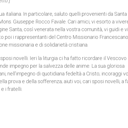
etto:]
ua italiana. In particolare, saluto quelli provenienti da Sant
Mons. Giuseppe Rocco Favale. Cari amici, vi esorto a viver
ne Santa, così venerata nella vostra comunità, vi guidi e v
uto poi i rappresentanti del Centro Missionario Francescano
ne missionaria e di solidarietà cristiana.
 sposi novelli. Ieri la liturgia ci ha fatto ricordare il Vescovo
ande impegno per la salvezza delle anime. La sua gloriosa
i, nell’impegno di quotidiana fedeltà a Cristo; incoraggi voi
prova e della sofferenza; aiuti voi, cari sposi novelli, a f
 i fratelli.