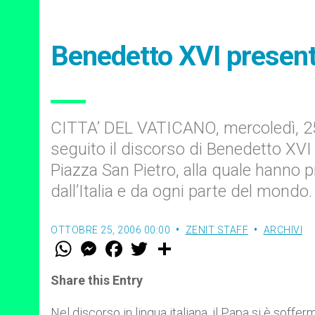
Benedetto XVI presenta
CITTA’ DEL VATICANO, mercoledì, 25
seguito il discorso di Benedetto XVI
Piazza San Pietro, alla quale hanno pr
dall’Italia e da ogni parte del mondo.
OTTOBRE 25, 2006 00:00
ZENIT STAFF
ARCHIVI
W
M
F
T
S
h
e
a
w
h
a
s
c
i
a
t
s
e
t
r
Share this Entry
s
e
b
t
e
A
n
o
e
p
g
o
r
Nel discorso in lingua italiana, il Papa si è soffer