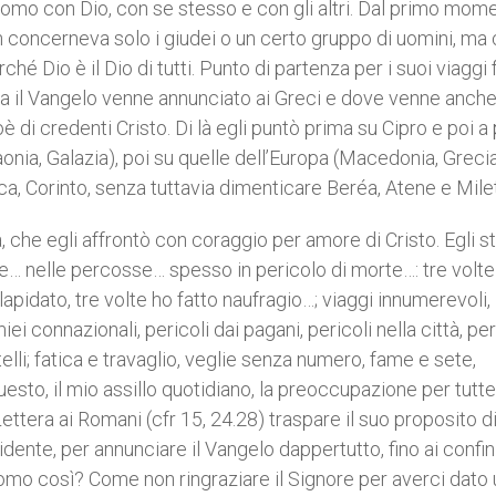
l’uomo con Dio, con se stesso e con gli altri. Dal primo mom
n concerneva solo i giudei o un certo gruppo di uomini, ma
é Dio è il Dio di tutti. Punto di partenza per i suoi viaggi f
olta il Vangelo venne annunciato ai Greci e dove venne anch
oè di credenti Cristo. Di là egli puntò prima su Cipro e poi a 
caonia, Galazia), poi su quelle dell’Europa (Macedonia, Grecia
onica, Corinto, senza tuttavia dimenticare Beréa, Atene e Mile
, che egli affrontò con coraggio per amore di Cristo. Egli 
onie… nelle percosse… spesso in pericolo di morte…: tre volt
lapidato, tre volte ho fatto naufragio…; viaggi innumerevoli,
 miei connazionali, pericoli dai pagani, pericoli nella città, per
atelli; fatica e travaglio, veglie senza numero, fame e sete,
questo, il mio assillo quotidiano, la preoccupazione per tutte
ttera ai Romani (cfr 15, 24.28) traspare il suo proposito d
idente, per annunciare il Vangelo dappertutto, fino ai confin
omo così? Come non ringraziare il Signore per averci dato 