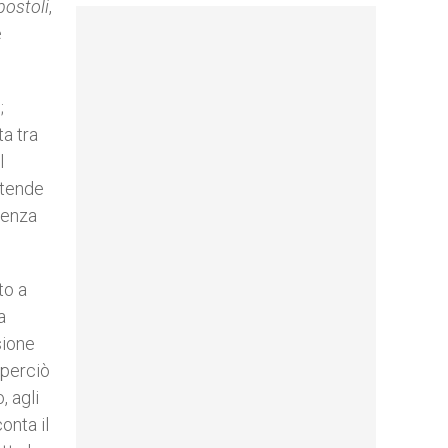
postoli
,
e
;
ta tra
l
 tende
senza
to a
a
sione
 perciò
, agli
onta il