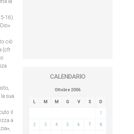
tta la
15-16).
 Dio»
tto ciò
 (cfr
uo
nza
CALENDARIO
isto,
Ottobre 2006
 la sua
L
M
M
G
V
S
D
uto il
1
ezza a
2
3
4
5
6
7
8
zia»,