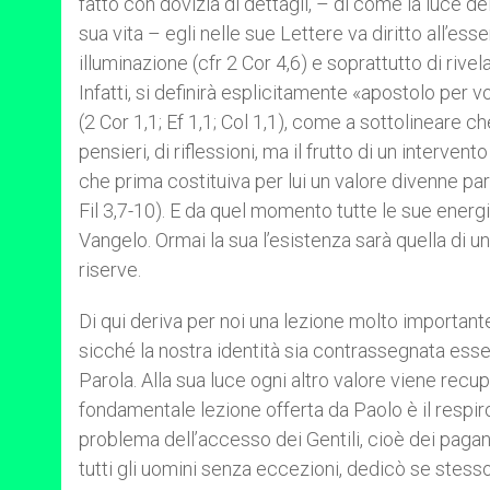
fatto con dovizia di dettagli, – di come la luce 
sua vita – egli nelle sue Lettere va diritto all’esse
illuminazione (cfr 2 Cor 4,6) e soprattutto di rivel
Infatti, si definirà esplicitamente «apostolo per 
(2 Cor 1,1; Ef 1,1; Col 1,1), come a sottolineare ch
pensieri, di riflessioni, ma il frutto di un intervent
che prima costituiva per lui un valore divenne p
Fil 3,7-10). E da quel momento tutte le sue energ
Vangelo. Ormai la sua l’esistenza sarà quella di un
riserve.
Di qui deriva per noi una lezione molto importante
sicché la nostra identità sia contrassegnata esse
Parola. Alla sua luce ogni altro valore viene recup
fondamentale lezione offerta da Paolo è il respir
problema dell’accesso dei Gentili, cioè dei pagani,
tutti gli uomini senza eccezioni, dedicò se stess