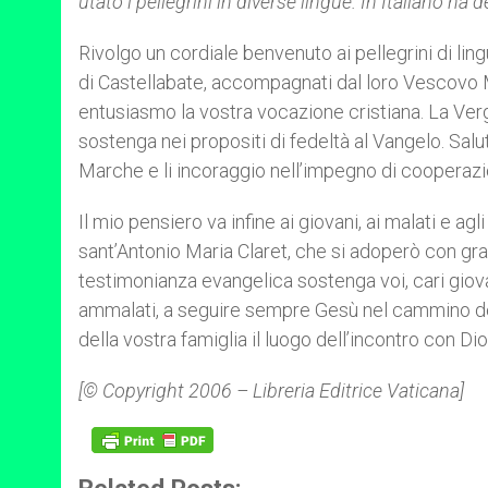
utato i pellegrini in diverse lingue. In Italiano ha d
Rivolgo un cordiale benvenuto ai pellegrini di ling
di Castellabate, accompagnati dal loro Vescovo 
entusiasmo la vostra vocazione cristiana. La Vergi
sostenga nei propositi di fedeltà al Vangelo. Sal
Marche e li incoraggio nell’impegno di cooperazio
Il mio pensiero va infine ai giovani, ai malati e agli
sant’Antonio Maria Claret, che si adoperò con gr
testimonianza evangelica sostenga voi, cari giovan
ammalati, a seguire sempre Gesù nel cammino della 
della vostra famiglia il luogo dell’incontro con Dio e
[© Copyright 2006 – Libreria Editrice Vaticana]