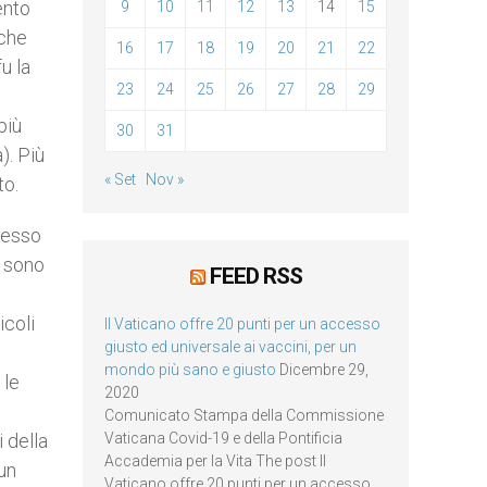
ento
9
10
11
12
13
14
15
 che
16
17
18
19
20
21
22
u la
23
24
25
26
27
28
29
e
più
30
31
). Più
« Set
Nov »
to.
stesso
e sono
FEED RSS
icoli
Il Vaticano offre 20 punti per un accesso
giusto ed universale ai vaccini, per un
mondo più sano e giusto
Dicembre 29,
 le
2020
i
Comunicato Stampa della Commissione
i della
Vaticana Covid-19 e della Pontificia
Accademia per la Vita The post Il
un
Vaticano offre 20 punti per un accesso