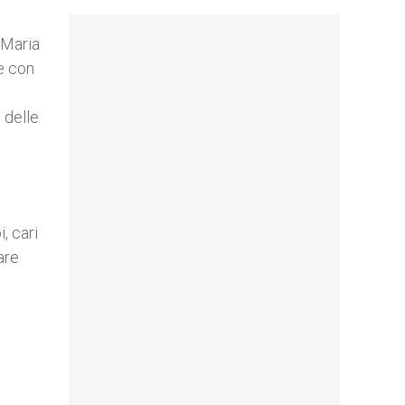
a Maria
e con
i
 delle
, cari
are