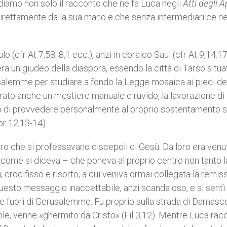
diamo non solo il racconto che ne fa Luca negli
Atti degli A
rettamente dalla sua mano e che senza intermediari ce n
 (cfr At 7,58; 8,1 ecc.), anzi in ebraico Saul (cfr At 9,14.17
 era un giudeo della diaspora, essendo la città di Tarso situa
rusalemme per studiare a fondo la Legge mosaica ai piedi de
rato anche un mestiere manuale e ruvido, la lavorazione di
sso di provvedere personalmente al proprio sostentamento 
or 12,13-14).
ro che si professavano discepoli di Gesù. Da loro era venu
come si diceva – che poneva al proprio centro non tanto l
 crocifisso e risorto, a cui veniva ormai collegata la remis
uesto messaggio inaccettabile, anzi scandaloso, e si sentì
he fuori di Gerusalemme. Fu proprio sulla strada di Damasco
role, venne «ghermito da Cristo» (Fil 3,12). Mentre Luca racc