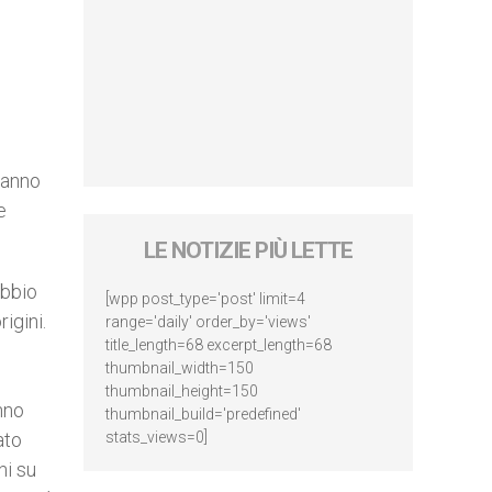
 hanno
e
LE NOTIZIE PIÙ LETTE
ubbio
[wpp post_type='post' limit=4
igini.
range='daily' order_by='views'
title_length=68 excerpt_length=68
thumbnail_width=150
thumbnail_height=150
nno
thumbnail_build='predefined'
ato
stats_views=0]
ni su