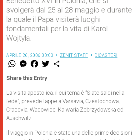
Benedetto XVI in Polonia, che si
svolgerà dal 25 al 28 maggio e durante
la quale il Papa visiterà luoghi
fondamentali per la vita di Karol
Wojtyla.
APRILE 26, 2006 00:00
ZENIT STAFF
DICASTERI
W
M
F
T
S
h
e
a
w
h
a
s
c
i
a
t
s
e
t
r
Share this Entry
s
e
b
t
e
A
n
o
e
p
g
o
r
La visita apostolica, il cui tema è “Siate saldi nella
p
e
k
fede”, prevede tappe a Varsavia, Czestochowa,
r
Cracovia, Wadowice, Kalwaria Zebrzydowska ed
Auschwitz.
Il viaggio in Polonia è stato una delle prime decisioni