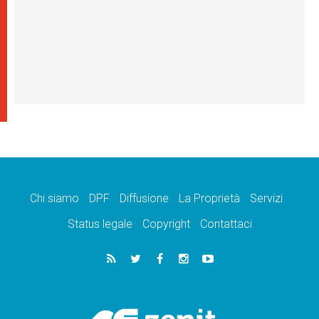
Chi siamo
DPF
Diffusione
La Proprietà
Servizi
Status legale
Copyright
Contattaci