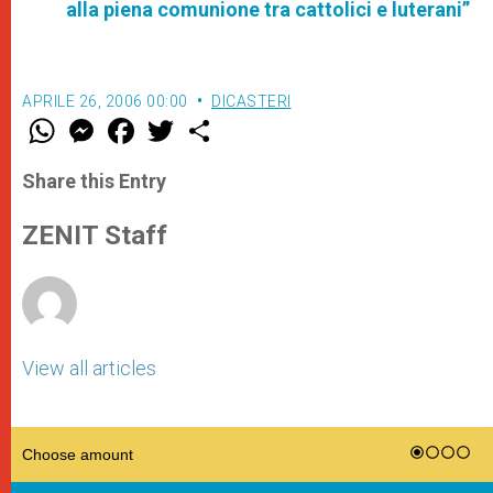
alla piena comunione tra cattolici e luterani”
APRILE 26, 2006 00:00
DICASTERI
W
M
F
T
S
h
e
a
w
h
a
s
c
i
a
t
s
e
t
r
Share this Entry
s
e
b
t
e
A
n
o
e
p
g
o
r
ZENIT Staff
p
e
k
r
View all articles