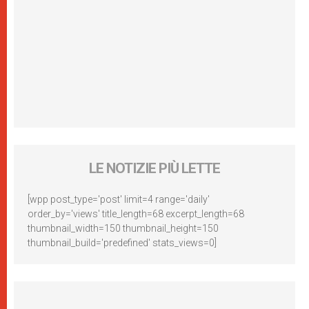
LE NOTIZIE PIÙ LETTE
[wpp post_type='post' limit=4 range='daily'
order_by='views' title_length=68 excerpt_length=68
thumbnail_width=150 thumbnail_height=150
thumbnail_build='predefined' stats_views=0]