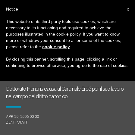
IT
Notice
x
This website or its third party tools use cookies, which are
necessary to its functioning and required to achieve the
GIORNO
purposes illustrated in the cookie policy. If you want to know
Aprile 29th, 2006
more or withdraw your consent to all or some of the cookies,
please refer to the
cookie policy
.
By closing this banner, scrolling this page, clicking a link or
continuing to browse otherwise, you agree to the use of cookies.
ULTIME NOTIZIE
Dottorato Honoris causa al Cardinale Erdő per il suo lavoro
nel campo del diritto canonico
APR 29, 2006 00:00
ZENIT STAFF