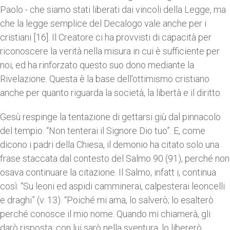
Paolo - che siamo stati liberati dai vincoli della Legge, ma
che la legge semplice del Decalogo vale anche per i
cristiani [16]. Il Creatore ci ha provvisti di capacità per
riconoscere la verità nella misura in cui è sufficiente per
noi, ed ha rinforzato questo suo dono mediante la
Rivelazione. Questa è la base dell’ottimismo cristiano
anche per quanto riguarda la società, la libertà e il diritto.
Gesù respinge la tentazione di gettarsi giù dal pinnacolo
del tempio. “Non tenterai il Signore Dio tuo”. E, come
dicono i padri della Chiesa, il demonio ha citato solo una
frase staccata dal contesto del Salmo 90 (91), perché non
osava continuare la citazione. Il Salmo, infatt i, continua
così: “Su leoni ed aspidi camminerai, calpesterai leoncelli
e draghi” (v. 13). “Poiché mi ama, lo salverò; lo esalterò
perché conosce il mio nome. Quando mi chiamerà, gli
darò risposta; con lui sarò nella sventura, lo libererò