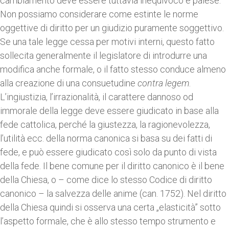
cambiamento deve essere tuttavia inequivoco e palese.
Non possiamo considerare come estinte le norme
oggettive di diritto per un giudizio puramente soggettivo.
Se una tale legge cessa per motivi interni, questo fatto
sollecita generalmente il legislatore di introdurre una
modifica anche formale, o il fatto stesso conduce almeno
alla creazione di una consuetudine
contra legem
.
L’ingiustizia, l’irrazionalità, il carattere dannoso od
immorale della legge deve essere giudicato in base alla
fede cattolica, perché la giustezza, la ragionevolezza,
l’utilità ecc. della norma canonica si basa su dei fatti di
fede, e può essere giudicato così solo da punto di vista
della fede. Il bene comune per il diritto canonico è il bene
della Chiesa, o – come dice lo stesso Codice di diritto
canonico – la salvezza delle anime (can. 1752). Nel diritto
della Chiesa quindi si osserva una certa „elasticità” sotto
l’aspetto formale, che è allo stesso tempo strumento e