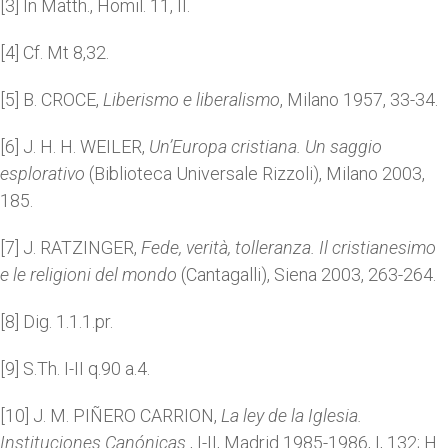
[3] In Matth., Homil. 11, II.
[4] Cf. Mt 8,32.
[5] B. CROCE,
Liberismo e liberalismo
, Milano 1957, 33-34.
[6] J. H. H. WEILER,
Un’Europa cristiana. Un saggio
esplorativo
(Biblioteca Universale Rizzoli), Milano 2003,
185.
[7] J. RATZINGER,
Fede, verità, tolleranza. Il cristianesimo
e le religioni del mondo
(Cantagalli), Siena 2003, 263-264.
[8] Dig. 1.1.1.pr.
[9] S.Th. I-II q.90 a.4.
[10] J. M. PIÑERO CARRION,
La ley de la Iglesia.
Instituciones Canónicas
, I-II, Madrid 1985-1986, I, 132; H.