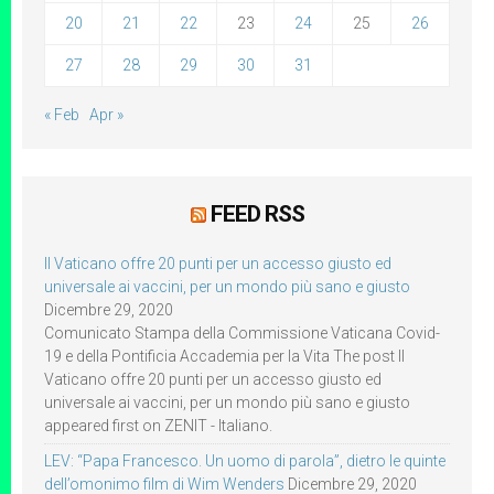
20
21
22
23
24
25
26
27
28
29
30
31
« Feb
Apr »
FEED RSS
Il Vaticano offre 20 punti per un accesso giusto ed
universale ai vaccini, per un mondo più sano e giusto
Dicembre 29, 2020
Comunicato Stampa della Commissione Vaticana Covid-
19 e della Pontificia Accademia per la Vita The post Il
Vaticano offre 20 punti per un accesso giusto ed
universale ai vaccini, per un mondo più sano e giusto
appeared first on ZENIT - Italiano.
LEV: “Papa Francesco. Un uomo di parola”, dietro le quinte
dell’omonimo film di Wim Wenders
Dicembre 29, 2020