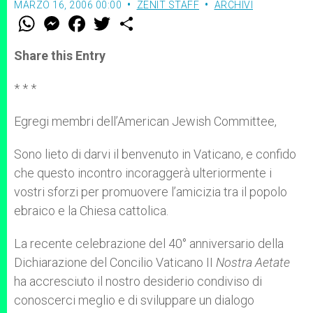
MARZO 16, 2006 00:00
ZENIT STAFF
ARCHIVI
W
M
F
T
S
h
e
a
w
h
a
s
c
i
a
t
s
e
t
r
Share this Entry
s
e
b
t
e
A
n
o
e
p
g
o
r
* * *
p
e
k
r
Egregi membri dell’American Jewish Committee,
Sono lieto di darvi il benvenuto in Vaticano, e confido
che questo incontro incoraggerà ulteriormente i
vostri sforzi per promuovere l’amicizia tra il popolo
ebraico e la Chiesa cattolica.
La recente celebrazione del 40° anniversario della
Dichiarazione del Concilio Vaticano II
Nostra Aetate
ha accresciuto il nostro desiderio condiviso di
conoscerci meglio e di sviluppare un dialogo