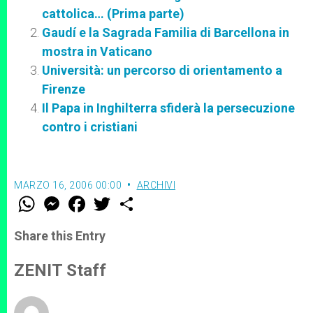
cattolica… (Prima parte)
Gaudí e la Sagrada Familia di Barcellona in
mostra in Vaticano
Università: un percorso di orientamento a
Firenze
Il Papa in Inghilterra sfiderà la persecuzione
contro i cristiani
MARZO 16, 2006 00:00
ARCHIVI
W
M
F
T
S
h
e
a
w
h
a
s
c
i
a
t
s
e
t
r
Share this Entry
s
e
b
t
e
A
n
o
e
p
g
o
r
ZENIT Staff
p
e
k
r