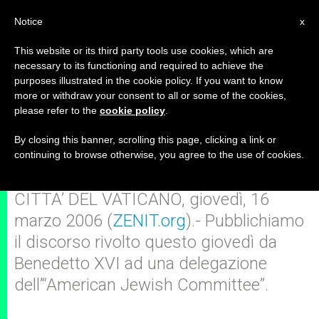
IT
Notice
x
This website or its third party tools use cookies, which are
necessary to its functioning and required to achieve the
purposes illustrated in the cookie policy. If you want to know
Discorso di Benedetto XVI ad una
more or withdraw your consent to all or some of the cookies,
please refer to the
cookie policy
.
delegazione dell’“American
Jewish Committee”
By closing this banner, scrolling this page, clicking a link or
continuing to browse otherwise, you agree to the use of cookies.
CITTA’ DEL VATICANO, giovedì, 16
marzo 2006 (
ZENIT.org
).- Pubblichiamo
il discorso rivolto questo giovedì da
Benedetto XVI ad una delegazione
dell’“American Jewish Committee”.