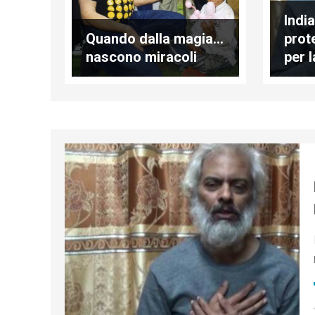
India
Quando dalla magia…
prot
nascono miracoli
per l
padr