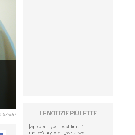
LE NOTIZIE PIÙ LETTE
E ROMANO
[wpp post_type='post' limit=4
range='daily' order_by='views'