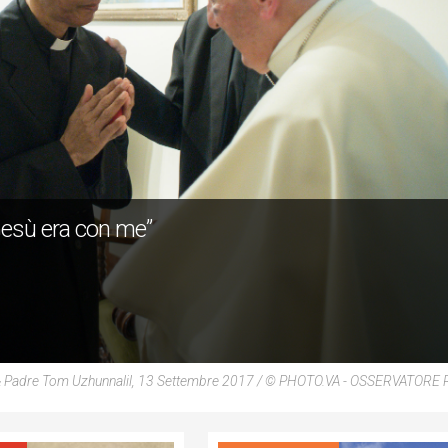
Gesù era con me”
& Padre Tom Uzhunnalil, 13 Settembre 2017 / © PHOTO.VA - OSSERVATOR