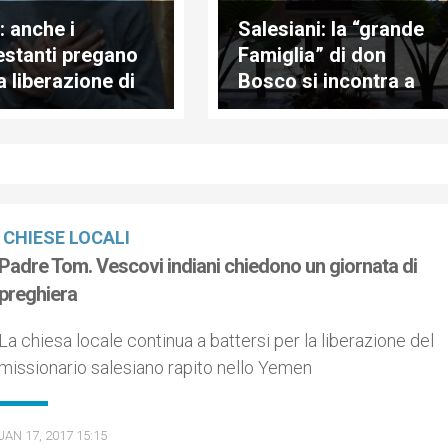
: anche i
Salesiani: la “grande
estanti pregano
Famiglia” di don
a liberazione di
Bosco si incontra a
e Tom
Roma
CHIESE LOCALI
Padre Tom. Vescovi indiani chiedono un giornata di
preghiera
La chiesa locale continua a battersi per la liberazione del
missionario salesiano rapito nello Yemen
JAN 17, 2017 15:15