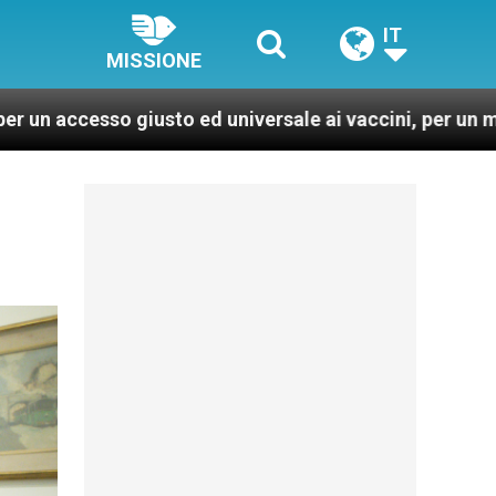
IT
MISSIONE
to ed universale ai vaccini, per un mondo più sano e giu