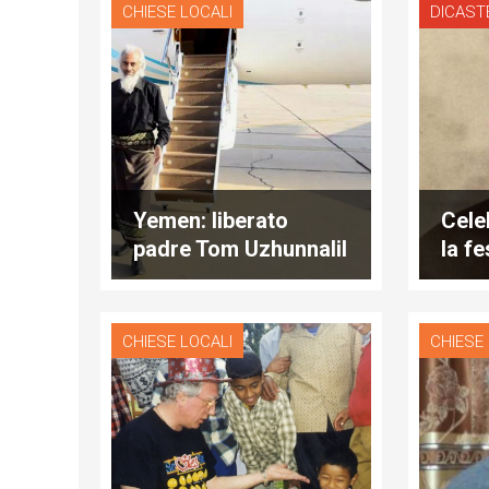
CHIESE LOCALI
DICAST
Yemen: liberato
Cele
padre Tom Uzhunnalil
la f
CHIESE LOCALI
CHIESE