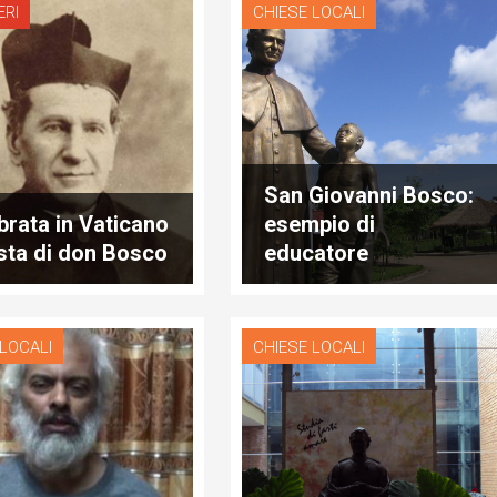
ERI
CHIESE LOCALI
San Giovanni Bosco:
brata in Vaticano
esempio di
esta di don Bosco
educatore
 LOCALI
CHIESE LOCALI