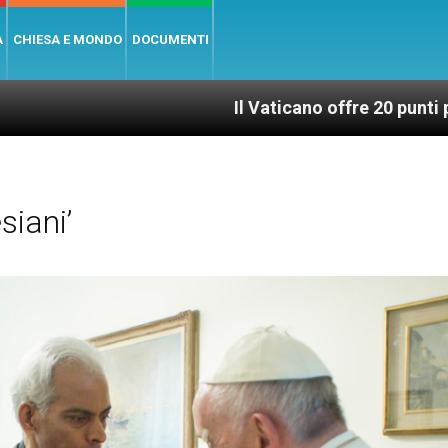
A
CHIESA E MONDO
DOCUMENTI
Il Vaticano offre 20 punti per un accesso gius
siani’