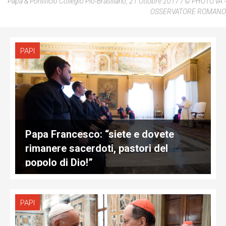
Papa & Pontificio Collegio Pio-Brasiliano, 21 Ottobre 2017 / © PHOTO.VA -
OSSERVATORE ROMANO
PAPI
Papa Francesco: “siete e dovete
rimanere sacerdoti, pastori del
popolo di Dio!”
PAPI