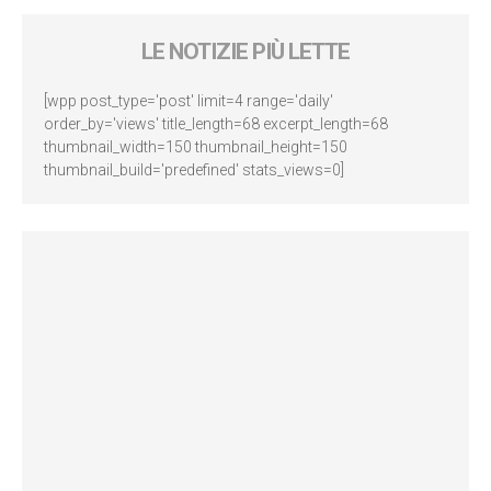
LE NOTIZIE PIÙ LETTE
[wpp post_type='post' limit=4 range='daily'
order_by='views' title_length=68 excerpt_length=68
thumbnail_width=150 thumbnail_height=150
thumbnail_build='predefined' stats_views=0]