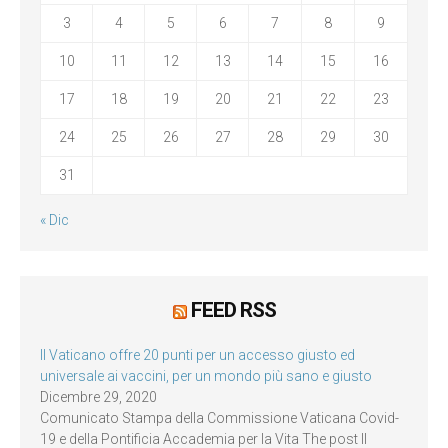
3
4
5
6
7
8
9
10
11
12
13
14
15
16
17
18
19
20
21
22
23
24
25
26
27
28
29
30
31
« Dic
FEED RSS
Il Vaticano offre 20 punti per un accesso giusto ed
universale ai vaccini, per un mondo più sano e giusto
Dicembre 29, 2020
Comunicato Stampa della Commissione Vaticana Covid-
19 e della Pontificia Accademia per la Vita The post Il