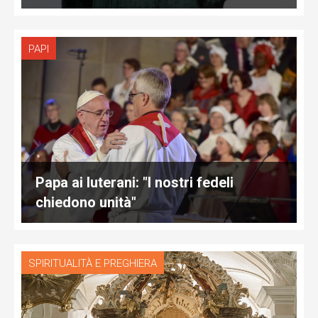
PAPI
Papa ai luterani: "I nostri fedeli
chiedono unità"
SPIRITUALITÀ E PREGHIERA