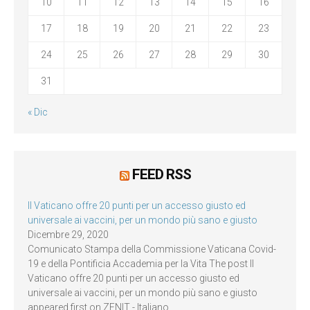
10
11
12
13
14
15
16
17
18
19
20
21
22
23
24
25
26
27
28
29
30
31
« Dic
FEED RSS
Il Vaticano offre 20 punti per un accesso giusto ed
universale ai vaccini, per un mondo più sano e giusto
Dicembre 29, 2020
Comunicato Stampa della Commissione Vaticana Covid-
19 e della Pontificia Accademia per la Vita The post Il
Vaticano offre 20 punti per un accesso giusto ed
universale ai vaccini, per un mondo più sano e giusto
appeared first on ZENIT - Italiano.