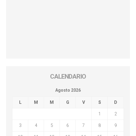
CALENDARIO
Agosto 2026
L
M
M
G
V
S
D
1
2
3
4
5
6
7
8
9