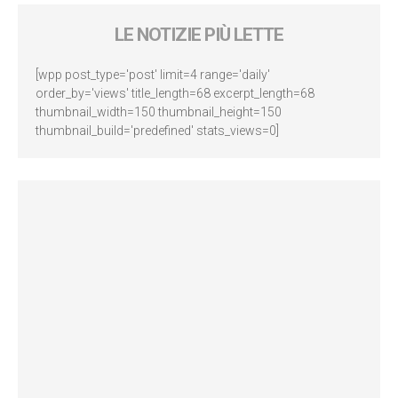
LE NOTIZIE PIÙ LETTE
[wpp post_type='post' limit=4 range='daily'
order_by='views' title_length=68 excerpt_length=68
thumbnail_width=150 thumbnail_height=150
thumbnail_build='predefined' stats_views=0]