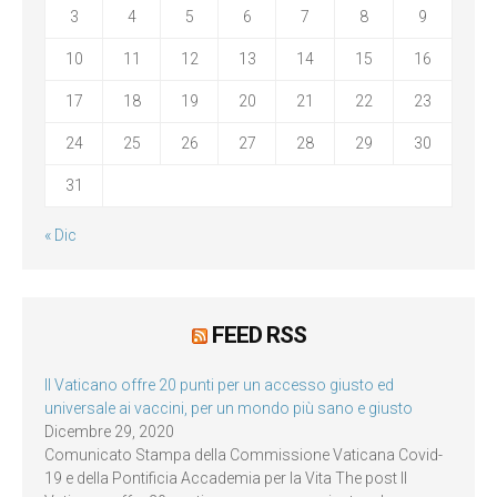
3
4
5
6
7
8
9
10
11
12
13
14
15
16
17
18
19
20
21
22
23
24
25
26
27
28
29
30
31
« Dic
FEED RSS
Il Vaticano offre 20 punti per un accesso giusto ed
universale ai vaccini, per un mondo più sano e giusto
Dicembre 29, 2020
Comunicato Stampa della Commissione Vaticana Covid-
19 e della Pontificia Accademia per la Vita The post Il